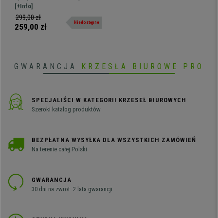
Atrakcyjny Design, Miękkie i
podłóg (parkiet, terakota etc.) i
[+Info]
Ciche, Przeźroczyste
każdej innej powierzchni. Nie
299,00 zł
Niedostępne
zostawiają zarysowań. Atrakcyjny
259,00 zł
design jak we wrotkach.
GWARANCJA
KRZESŁA BIUROWE PRO
SPECJALIŚCI W KATEGORII KRZESEŁ BIUROWYCH
Szeroki katalog produktów
BEZPŁATNA WYSYŁKA DLA WSZYSTKICH ZAMÓWIEŃ
Na terenie całej Polski
GWARANCJA
30 dni na zwrot. 2 lata gwarancji