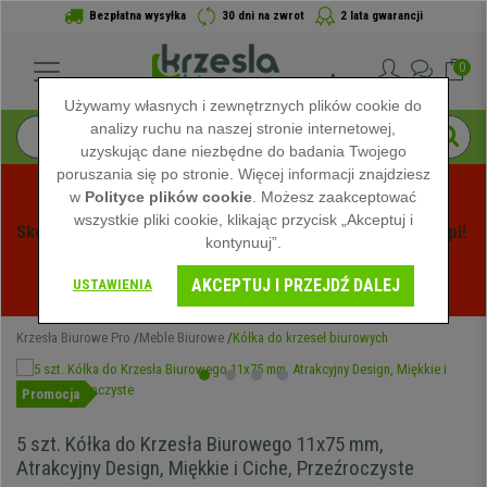
Bezpłatna wysyłka
30 dni na zwrot
2 lata gwarancji
0
Używamy własnych i zewnętrznych plików cookie do
analizy ruchu na naszej stronie internetowej,
uzyskując dane niezbędne do badania Twojego
poruszania się po stronie. Więcej informacji znajdziesz
w
Polityce plików cookie
. Możesz zaakceptować
wszystkie pliki cookie, klikając przycisk „Akceptuj i
Skorzystaj z Letnich Wyprzedaży na Krzeslabiurowepro.pl! 
kontynuuj”.
Ekskluzywne rabaty tylko przez ograniczony czas - 
AKCEPTUJ I PRZEJDŹ DALEJ
Zobacz oferty
 -
USTAWIENIA
Krzesła Biurowe Pro
Meble Biurowe
Kółka do krzeseł biurowych
Promocja
5 szt. Kółka do Krzesła Biurowego 11x75 mm,
Atrakcyjny Design, Miękkie i Ciche, Przeźroczyste