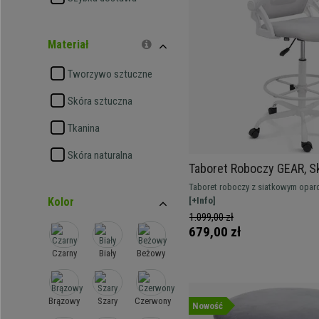
Materiał
Tworzywo sztuczne
Skóra sztuczna
Tkanina
Skóra naturalna
Taboret Roboczy GEAR, S
Podłokietniki, Regulowan
Taboret roboczy z siatkowym opar
Stelaż, Szara Tapicerka
Kolor
podłokietnikami. Ergonomia, komfor
[+Info]
profesjonalny design.
1.099,00 zł
679,00 zł
Czarny
Biały
Beżowy
Brązowy
Szary
Czerwony
Nowość