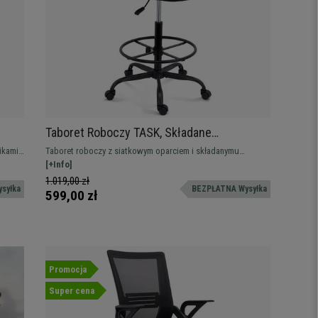
Taboret Roboczy TASK, Składane
rka,
Podłokietniki, Regulowany Podnóżek,
ikami.
Taboret roboczy z siatkowym oparciem i składanymu
Siatkowe Oparcie, Czarny
podłokietnikami. Ergonomia, komfort, trwałość i
[+Info]
profesjonalny design.
1.019,00 zł
syłka
BEZPŁATNA Wysyłka
599,00 zł
Promocja
Super cena