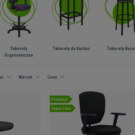
Taborety
Taborety do Kuchni
Taborety Bar
Ergonomiczne
or
Wzrost
Cena
Promocja
Super cena