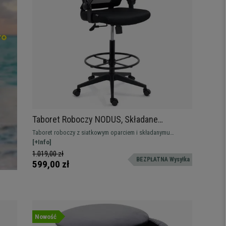
Taboret Roboczy NODUS, Składane
Podłokietniki, Mechanizm Bujania, Siatkowe
Taboret roboczy z siatkowym oparciem i składanymu
Oparcie, Czarny
podłokietnikami, wyposażony w mechanizm bujania z
[+Info]
regualcją siły oporu.
1.019,00 zł
BEZPŁATNA Wysyłka
599,00 zł
Nowość