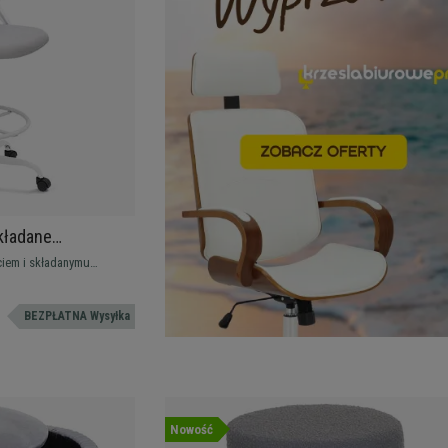
kładane
y Podnóżek, Biały
ciem i składanymu
t, trwałość i
BEZPŁATNA Wysyłka
Nowość