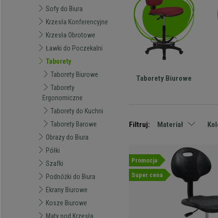
Sofy do Biura
Krzesła Konferencyjne
Krzesła Obrotowe
Ławki do Poczekalni
Taborety
Taborety Biurowe
Taborety Biurowe
Taborety
Ergonomiczne
Taborety do Kuchni
Filtruj:
Materiał
Kol
Taborety Barowe
Obrazy do Biura
Półki
Promocja
Szafki
Super cena
Podnóżki do Biura
Ekrany Biurowe
Kosze Biurowe
Maty pod Krzesła