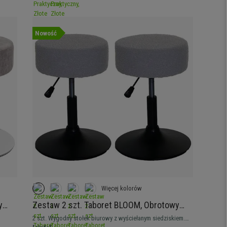
Nowość
Więcej kolorów
y
Zestaw 2 szt. Taboret BLOOM, Obrotowy
360º, Miękka Wyściółka, Tkanina Boucle
2 szt. Wygodny stołek biurowy z wyściełanym siedziskiem.