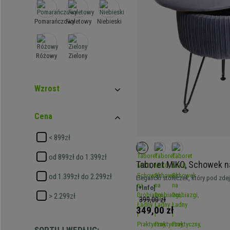
Pomarańczowy
Fioletowy
Niebieski
Różowy
Zielony
Wzrost
Cena
< 899zł
od 899zł do 1.399zł
Taboret MIKO, Schowek na
i Praktyczny, Czarne Nóżk
od 1.399zł do 2.299zł
Elegancki stołeczek, który pod zd
Szary
praktyczny schowek na przedmioty.
[+Info]
> 2.299zł
399,00 zł
349,00 zł