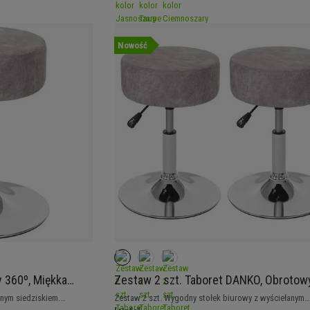
Nowość
 360º, Miękka
Zestaw 2 szt. Taboret DANKO, Obrotow
r Szary Vintage
360º, Miękka Wyściółka, Ekoskóra kolor
nym siedziskiem.
Zestaw 2 szt. Wygodny stołek biurowy z wyściełanym