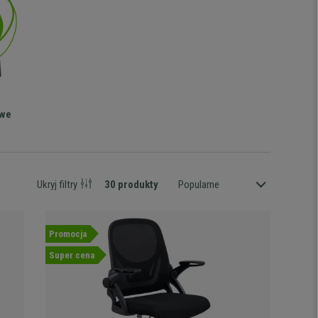
owe
Ukryj filtry
30 produkty
Popularne
Promocja
Super cena