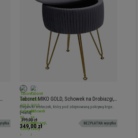
Taboret MIKO GOLD, Schowek na Drobiazgi,
szary
Ładny i Praktyczny, Złote Nóżki, Tkanina
Elegancki stołeczek, który pod zdejmowaną pokrywą kryje
kolor Szary
olorze
praktyczny schowek na przedmioty.
[+Info]
399,00 zł
syłka
BEZPŁATNA wysyłka
349,00 zł