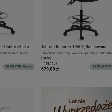
ez Podłokietników,
Taboret Roboczy TRADE, Regulowane
mywalna
Oparcie i Podnóżek, Komfortowa Tapice
mywalnym siedziskiem,
Taboret roboczy z regulowanym oparciem i podłokietn
Czarna Tkanina
Idealny do pracy przy
Ergonomia, komfort, trwałość i profesjonalny design.
[+Info]
1.099,00 zł
BEZPŁATNA Wysyłka
BEZPŁATNA Wy
679,00 zł