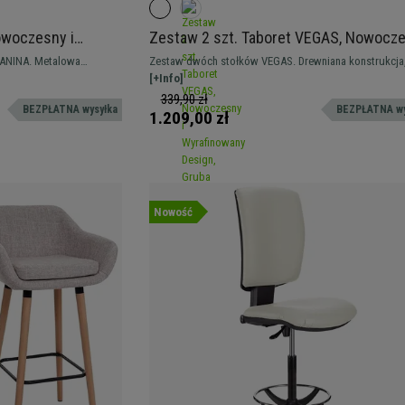
owoczesny i
Zestaw 2 szt. Taboret VEGAS, Nowocz
iółka, kolor
i Wyrafinowany Design, Gruba Wyściółk
KANINA. Metalowa
Zestaw dwóch stołków VEGAS. Drewniana konstrukcja
Skóra kolor Biały
parcie ze świetną
świetna wyściółka na siedzisku, oparciu i podłokietnik
[+Info]
akości tkaniną.
Wykonane z wysokiej jakości materiałów.
339,90 zł
BEZPŁATNA wysyłka
BEZPŁATNA wy
1.209,00 zł
Nowość