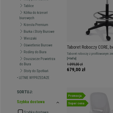
Tablice
Kółka do krzeseł
biurowych
Krzesła Premium
Biurka i Stoły Biurowe
Wieszaki
Oświetlenie Biurowe
Taboret Roboczy CORE, b
Regulowany Podnóżek, Z
Rośliny do Biura
Taboret roboczy z profilowanym z
Powierzchnia, Czarny
regulacją wysokości i podnóżkiem. 
[+Info]
Osuszacze Powietrza
wysokich stanowiskach.
1.099,00 zł
do Biura
679,00 zł
Stoły do Spotkań
• LETNIE WYPRZEDAŻE
SORTUJ:
Promocja
Szybka dostawa
Super cena
Szybka dostawa