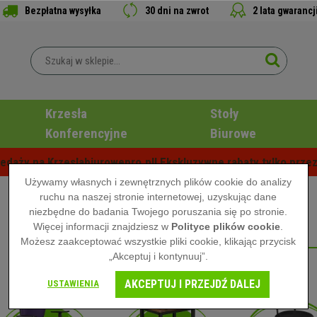
Bezpłatna wysyłka
30 dni na zwrot
2 lata gwarancj
Krzesła
Stoły
Konferencyjne
Biurowe
edaży na Krzeslabiurowepro.pl! Ekskluzywne rabaty tylko przez
Używamy własnych i zewnętrznych plików cookie do analizy
ruchu na naszej stronie internetowej, uzyskując dane
niezbędne do badania Twojego poruszania się po stronie.
Więcej informacji znajdziesz w
Polityce plików cookie
.
TABORETY
Możesz zaakceptować wszystkie pliki cookie, klikając przycisk
„Akceptuj i kontynuuj”.
AKCEPTUJ I PRZEJDŹ DALEJ
USTAWIENIA