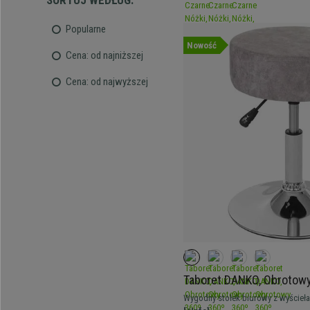
SORTUJ WEDŁUG:
Popularne
Nowość
Cena: od najniższej
Cena: od najwyższej
Taboret DANKO, Obrotowy
Wyściółka, Ekoskóra kolo
Wygodny stołek biurowy z wyścieła