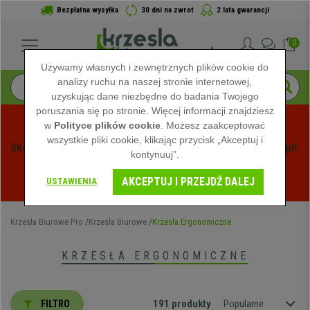
Bezpłatna wysyłka
30 dni na zwrot
2 lata gwarancji
0
Używamy własnych i zewnętrznych plików cookie do
analizy ruchu na naszej stronie internetowej,
uzyskując dane niezbędne do badania Twojego
poruszania się po stronie. Więcej informacji znajdziesz
w
Polityce plików cookie
. Możesz zaakceptować
wszystkie pliki cookie, klikając przycisk „Akceptuj i
Skorzystaj z Letnich Wyprzedaży na Krzeslabiurowepro.pl! 
kontynuuj”.
Ekskluzywne rabaty tylko przez ograniczony czas - 
AKCEPTUJ I PRZEJDŹ DALEJ
Zobacz oferty
 -
USTAWIENIA
Krzesła Biurowe Pro
Krzesła Biurowe
Krzesła Ergonomiczne
KRZESŁA ERGONOMICZNE
191 produkty
Popularne
FILTRO