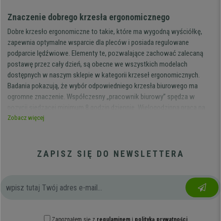
Znaczenie dobrego krzesła ergonomicznego
Dobre krzesło ergonomiczne to takie, które ma wygodną wyściółkę,
zapewnia optymalne wsparcie dla pleców i posiada regulowane
podparcie lędźwiowe. Elementy te, pozwalające zachować zalecaną
postawę przez cały dzień, są obecne we wszystkich modelach
dostępnych w naszym sklepie w kategorii krzeseł ergonomicznych.
Badania pokazują, że wybór odpowiedniego krzesła biurowego ma
ogromne znaczenie. Współczesny „pracownik biurowy” spędza w
pozycji siedzącej minimum 8 godzin dziennie. Wielogodzinna praca na
siedząco bez odpowiednio dobranego ergonomicznego krzesła
Zobacz więcej
biurowego może skutkować dolegliwościami w obrębie pleców,
samego kręgosłupa, a nawet stawów. Coraz częściej mówi się o
konieczności posiadania dobrego fotela ergonomicznego również poza
ZAPISZ SIĘ DO NEWSLETTERA
biurem. Niezależnie czy jesteś studentem, pracujesz zdalnie, czy
prowadzisz własną działalność, warto, abyś pomyślał o własnym
zdrowiu, gdyż prawidłowa postawa znacznie zmniejsza ryzyko
wystąpienia dolegliwości pleców, zarówno dziś, jak i w przyszłości. W
Europie, szczególnie w krajach skandynawskich, tradycja używania
krzeseł biurowych ergonomicznych jest dobrze ugruntowana, podczas
Zapoznałem się z
regulaminem
i
polityką prywatności