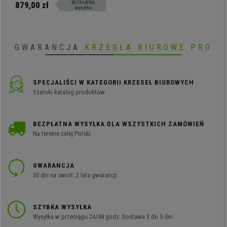
cm Duża powierzchnia robocza.
879,00 zł
BEZPŁATNA
wysyłka
Mocna konstrukcja z płyty i
metalu.
GWARANCJA
KRZESŁA BIUROWE PRO
SPECJALIŚCI W KATEGORII KRZESEŁ BIUROWYCH
Szeroki katalog produktów
BEZPŁATNA WYSYŁKA DLA WSZYSTKICH ZAMÓWIEŃ
Na terenie całej Polski
GWARANCJA
30 dni na zwrot. 2 lata gwarancji
SZYBKA WYSYŁKA
Wysyłka w przeciągu 24/48 godz. Dostawa 3 do 5 dni.