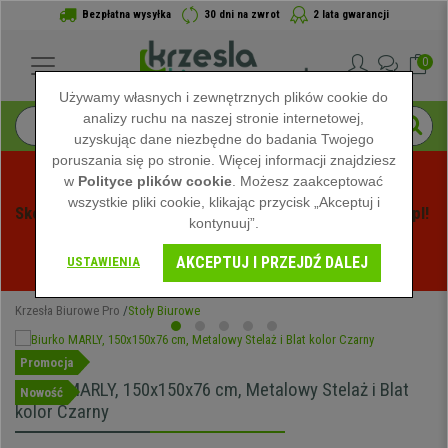
Bezpłatna wysyłka
30 dni na zwrot
2 lata gwarancji
0
Używamy własnych i zewnętrznych plików cookie do
analizy ruchu na naszej stronie internetowej,
uzyskując dane niezbędne do badania Twojego
poruszania się po stronie. Więcej informacji znajdziesz
w
Polityce plików cookie
. Możesz zaakceptować
wszystkie pliki cookie, klikając przycisk „Akceptuj i
Skorzystaj z Letnich Wyprzedaży na Krzeslabiurowepro.pl! 
kontynuuj”.
Ekskluzywne rabaty tylko przez ograniczony czas - 
AKCEPTUJ I PRZEJDŹ DALEJ
Zobacz oferty
 -
USTAWIENIA
Krzesła Biurowe Pro
Stoły Biurowe
Promocja
Biurko MARLY, 150x150x76 cm, Metalowy Stelaż i Blat
Nowość
kolor Czarny