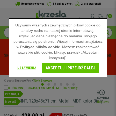
Bezpłatna wysyłka
30 dni na zwrot
2 lata gwarancji
0
Używamy własnych i zewnętrznych plików cookie do
analizy ruchu na naszej stronie internetowej,
uzyskując dane niezbędne do badania Twojego
poruszania się po stronie. Więcej informacji znajdziesz
w
Polityce plików cookie
. Możesz zaakceptować
wszystkie pliki cookie, klikając przycisk „Akceptuj i
Skorzystaj z Letnich Wyprzedaży na Krzeslabiurowepro.pl! 
kontynuuj”.
Ekskluzywne rabaty tylko przez ograniczony czas - 
AKCEPTUJ I PRZEJDŹ DALEJ
Zobacz oferty
 -
USTAWIENIA
Krzesła Biurowe Pro
Stoły Biurowe
Promocja
Biurko MINT, 120x45x71 cm, Metal i MDF, kolor Biały
Nowość
429,00 zł