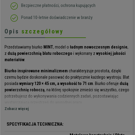
Bezpieczne płatności, ochrona kupujących
Ponad 10-letnie doświadczenie w branży
Opis
szczegółowy
Przedstawiamy biurko
MINT
, model o
ładnym nowoczesnym designie
,
z
dużą powierzchnią blatu roboczego
i wykonany z
wysokiej jakości
materiałów
.
Biurko inspirowane minimalizmem
charakteryzuje prostota, dzięki
czemu będzie doskonale pasować do praktycznie każdego wystroju. Blat
posiada
wymiary 120 × 45 cm, a wysokość to 71 cm
. Biurko oferuje
dużą
powierzchnię roboczą
, na której spokojnie zmieści się wszystko, czego
potrzebujesz do wykonywania codziennych zadań, pozostawiając
wystarczającą przestrzeń do wygodnej pracy.
Zobacz więcej
Do produkcji mebla użyto
materiałów najwyższej jakości
.
Płyta MDF
tworząca blat
jest bardzo odporna, oraz łatwa w czyszczeniu i
SPECYFIKACJA TECHNICZNA:
pielęgnacji.
Solidny metalowy stelaż
, na którym opiera się blat, zapewnia
dużą wytrzymałość, a
wewnętrzna poprzeczka
dodaje stabilności.