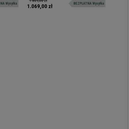
1.809,00 zł
1.619,00 
NA Wysyłka
BEZPŁATNA Wysyłka
24/48 godzin
stalowej 
1.069,00 zł
939,00