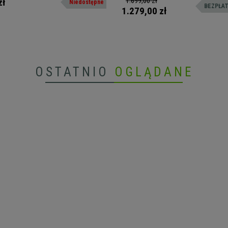
1.699,00 zł
zł
Niedostępne
BEZPŁAT
 uczelni, sal szkoleniowych, czy
1.279,00 zł
ego rodzaju wydarzeń, na których
st fotel z podkładką.
OSTATNIO
OGLĄDANE