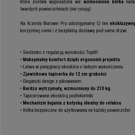
która została wyposażona we
wzmocnione kółka
nadaj
twardych powierzchniach (nie rysują).
Na Krzesła Biurowe Pro udostępniamy Ci ten
ekskluzywny
korzystnej cenie i z bezpłatną dostawę pod same drzwi.
• Siedzisko z regulacją wysokości Toplift
•
Maksymalny komfort dzięki ergonomii projektu
• Łatwa w pielęgnacji ekoskóra o ładnym wykończeniu
•
Zjawiskowa tapicerka do 12 cm grubości
• Elegancki design z pikowaniem
•
Bardzo wytrzymały, wzmocniony do 210 kg
• Tapicerowane ekoskórą podłokietniki
•
Mechanizm bujania z kołyską idealny do relaksu
• Kółka bezpieczne do użytkowania na każdej powierzchni