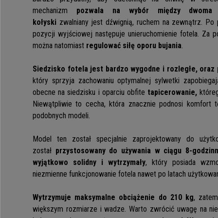
mechanizm
pozwala na wybór między dwoma 
kołyski
zwalniany jest dźwignią, ruchem na zewnątrz. Po
pozycji wyjściowej następuje unieruchomienie fotela. Za 
można natomiast
regulować siłę oporu bujania
.
Siedzisko fotela jest bardzo wygodne i rozległe, oraz
który sprzyja zachowaniu optymalnej sylwetki zapobieg
obecne na siedzisku i oparciu obfite
tapicerowanie,
które
Niewątpliwie to cecha, która znacznie podnosi komfort 
podobnych modeli.
Model ten został specjalnie zaprojektowany do użytk
został
przystosowany do używania w ciągu 8-godzinn
wyjątkowo solidny i wytrzymały
, który posiada wzmo
niezmienne funkcjonowanie fotela nawet po latach użytkowan
Wytrzymuje maksymalne obciążenie do 210 kg
, zatem
większym rozmiarze i wadze. Warto zwrócić uwagę na ni