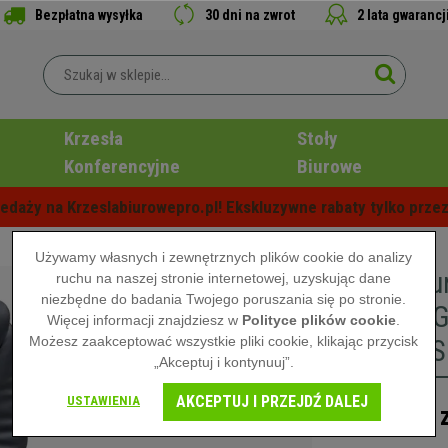
Bezpłatna wysyłka
30 dni na zwrot
2 lata gwarancj
Krzesła
Stoły
Konferencyjne
Biurowe
edaży na Krzeslabiurowepro.pl! Ekskluzywne rabaty tylko przez
Używamy własnych i zewnętrznych plików cookie do analizy
Fotel Bi
ruchu na naszej stronie internetowej, uzyskując dane
niezbędne do badania Twojego poruszania się po stronie.
Design, 
Więcej informacji znajdziesz w
Polityce plików cookie
.
Możesz zaakceptować wszystkie pliki cookie, klikając przycisk
210 kg, 
„Akceptuj i kontynuuj”.
AKCEPTUJ I PRZEJDŹ DALEJ
USTAWIENIA
1.039,00 z