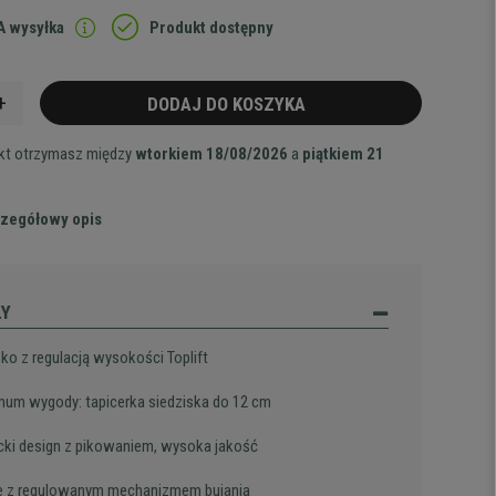
 wysyłka
Produkt dostępny
+
DODAJ DO KOSZYKA
ukt otrzymasz między
wtorkiem 18/08/2026
a
piątkiem 21
zegółowy opis
ŁY
sko z regulacją wysokości Toplift
um wygody: tapicerka siedziska do 12 cm
cki design z pikowaniem, wysoka jakość
e z regulowanym mechanizmem bujania