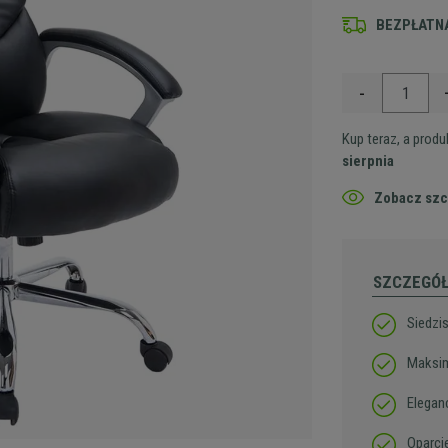
BEZPŁATNA
-
Kup teraz, a prod
sierpnia
Zobacz szc
SZCZEGÓ
Siedzi
Maksim
Elegan
Oparci