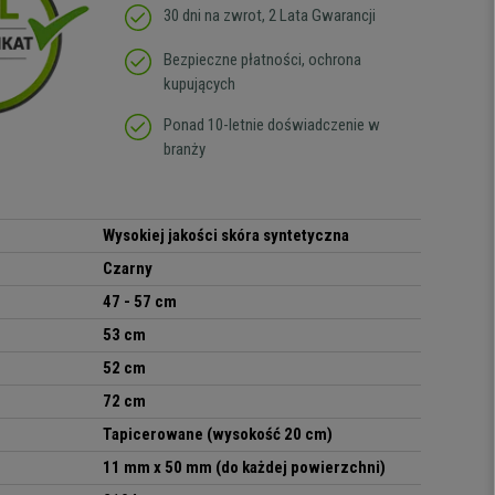
30 dni na zwrot, 2 Lata Gwarancji
Bezpieczne płatności, ochrona
kupujących
Ponad 10-letnie doświadczenie w
branży
Wysokiej jakości skóra syntetyczna
Czarny
47 - 57 cm
53
cm
52
cm
72
cm
Tapicerowane (wysokość 20 cm)
11 mm x 50 mm (do każdej powierzchni)