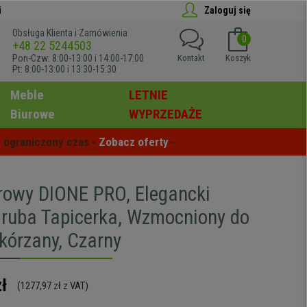
i
Zaloguj się
Obsługa Klienta i Zamówienia
0
+48 22 5244503
Pon-Czw: 8:00-13:00 i 14:00-17:00
Kontakt
Koszyk
Pt: 8:00-13:00 i 13:30-15:30
Meble
LETNIE
Biurowe
WYPRZEDAŻE
 ograniczony czas - 
Zobacz oferty
 -
urowy DIONE PRO, Elegancki
Gruba Tapicerka, Wzmocniony do
Skórzany, Czarny
ł
(1277,97 zł z VAT)