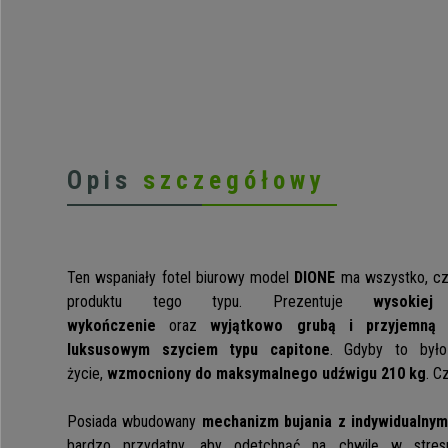
Opis
szczegółowy
Ten wspaniały fotel biurowy model
DIONE
ma wszystko, cz
produktu tego typu. Prezentuje
wysokie
wykończenie
oraz
wyjątkowo grubą i przyjemną 
luksusowym szyciem typu capitone
. Gdyby to było
życie,
wzmocniony do maksymalnego udźwigu 210 kg
. C
Posiada wbudowany
mechanizm bujania z indywidualny
bardzo przydatny, aby odetchnąć na chwilę w stres