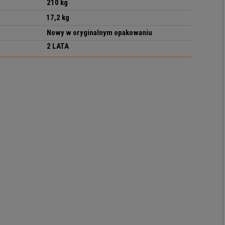
210 kg
17,2 kg
Nowy w oryginalnym opakowaniu
2 LATA