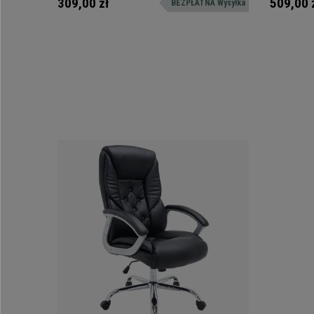
309,00 zł
509,00 
BEZPŁATNA Wysyłka
konferencji. Dostępne w wielu kolorach.
wyposażenia
każdego inn
niezbędny je