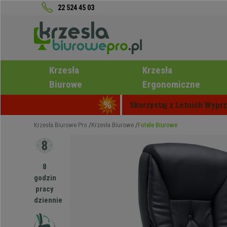
22 524 45 03
Krzesła
Krzesła
Biurowe
Ergonomiczne
Skorzystaj z Letnich Wyprz
Krzesła Biurowe Pro
Krzesła Biurowe
Fotele Biurowe
8
godzin
pracy
dziennie