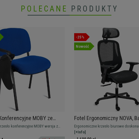
POLECANE
PRODUKTY
-25%
Nowość
 Konferencyjne MOBY ze
Fotel Ergonomiczny NOVA, B
m PULPITEM, Super Cena!,
Wygodny i Regulowany, Dosk
rzesło konferencyjne MOBY wersja z
Ergonomiczne krzesło biurowe doskonałe
ebieski i Czarne Nogi
Jakość i Projekt, Siatkowy, C
 pisania. Ten model zawiera składaną
ponadprzeciętne wygoda i styl. Wysoka 
[+Info]
 pisania. Idealne krzesło do
materiały Premium.