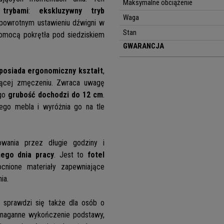
Maksymalne obciążenie
trybami
:
ekskluzywny tryb
Waga
 powrotnym ustawieniu dźwigni w
Stan
pomocą pokrętła pod siedziskiem
GWARANCJA
 posiada ergonomiczny kształt
,
ającej zmęczeniu. Zwraca uwagę
go
grubość dochodzi do 12 cm
.
tego mebla i wyróżnia go na tle
owania przez długie godziny i
ego dnia pracy
. Jest to
fotel
cnione materiały zapewniające
ia.
 sprawdzi się także dla osób o
enaganne wykończenie podstawy,