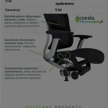
Stan
stanowi doskonałą równowagę pomiędzy wytrzymałością a
opakowaniu
komfortem.
Materiał jest miękki i elastyczny
, lecz na tyle
wytrzymały
,
Gwarancja
5 lat
aby nie odkształcać się nawet podczas wielogodzinnego użytkowania.
ERGOPLUS to jeden z modeli ergonomicznych o
najbardziej
rozbudowanej regulacji
, dzięki czemu
nadaje się do intensywnego
użytkowania przez 8 godzin dziennie.
Ponadto dzięki siateczce o
aksamitnym wykończeniu korzystanie z tego fotela to prawdziwy luksus.
Nie zwlekaj z zakupem!
•
Maksymalna ergonomia, komfort i trwałość
• Oparcie z regulacją wysokości i podparciem lędźwiowym
•
Mechanizm synchroniczny z pozycjami blokady
• Podłokietniki 3D i szeroki zagłówek z regulacją wysokości
•
Oddychająca siateczka premium o aksamitnym wykończeniu
• Metalowa lśniąca podstawa z kołami do każdego typu powierzchni
•
Siłownik gazowy klasy 4 o zwiększonej wytrzymałości
• 5-letnia gwarancja
POLECANE
PRODUKTY