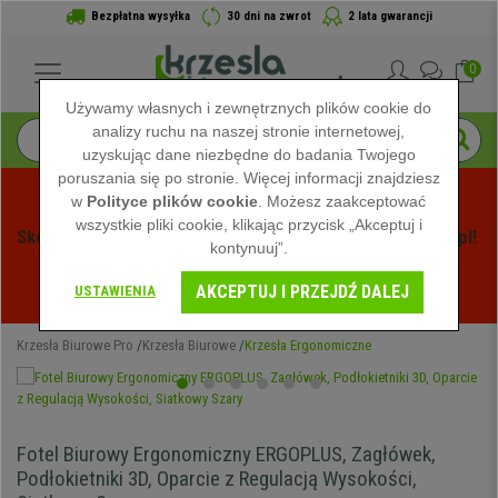
Bezpłatna wysyłka
30 dni na zwrot
2 lata gwarancji
0
Używamy własnych i zewnętrznych plików cookie do
analizy ruchu na naszej stronie internetowej,
uzyskując dane niezbędne do badania Twojego
poruszania się po stronie. Więcej informacji znajdziesz
w
Polityce plików cookie
. Możesz zaakceptować
wszystkie pliki cookie, klikając przycisk „Akceptuj i
Skorzystaj z Letnich Wyprzedaży na Krzeslabiurowepro.pl! 
kontynuuj”.
Ekskluzywne rabaty tylko przez ograniczony czas - 
AKCEPTUJ I PRZEJDŹ DALEJ
Zobacz oferty
 -
USTAWIENIA
Krzesła Biurowe Pro
Krzesła Biurowe
Krzesła Ergonomiczne
Fotel Biurowy Ergonomiczny ERGOPLUS, Zagłówek,
Podłokietniki 3D, Oparcie z Regulacją Wysokości,