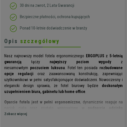
30 dni na zwrot, 2 Lata Gwarancji
Bezpieczne płatności, ochrona kupujących
Ponad 10-letnie doświadczenie w branży
Opis
szczegółowy
Nasz najnowszy model fotela ergonomicznego
ERGOPLUS
z 5-letnią
gwarancją
łączy
najwyższy poziom wygody
z
niesamowitym
poczuciem luksusu
. Fotel ten posiada
rozbudowane
opcje regulacji
oraz zaawansowaną konstrukcję, zapewniając
użytkownikowi w pełni satysfakcjonujące doświadczeni. Nowoczesny i
elegancki design sprawia, że fotel biurowy będzie
doskonałym
uzupełnieniem biura, gabinetu lub home office
.
Oparcie fotela jest w pełni ergonomiczne
, dynamicznie reaguje na
nacisk ciała oraz zostało wyposażone w
podparcie odcinka
lędźwiowego
Zobacz więcej
i
regulację wysokości.
Ponadto fotel posiada
wygodny
zagłówek z regulacją wysokości
umożliwiający wygodne
oparcie głowy i odciążenie szyjnego odcinka kręgosłupa.