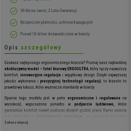
30 dni na zwrot, 2 Lata Gwarancji
Bezpieczne płatności, ochrona kupujących
Ponad 10-letnie doświadczenie w branży
Opis
szczegółowy
Szukasz najlepszego ergonomicznego krzesła? Poznaj nasz najbardziej
ekskluzywny model – fotel biurowy ERGOULTRA
, który łączy najwyższy
komfort,
innowacyjne regulacje
i wyjątkowy design. Dzięki najwyższej
jakości wykonania i
precyzyjnej technologii regulacji
, to krzesło to
prawdziwy luksus, który wyznacza standardy w branży.
Oparcie tego modelu jest w pełni
ergonomiczne i regulowane
na
wysokość, wyposażone ponadto w
podparcie lędźwiowe,
które
gwarantuje komfort nawet podczas długich godzin pracy. Rama oparcia
jest wykonana z
polerowanego aluminium
, co zapewnia elegancki
wygląd i niezrównaną trwałość. Oferuje aż
Zobacz więcej
6 pozycji wysokośc
i, co
pozwala na precyzyjne dopasowanie do wzrostu użytkownika.