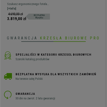
ERGOULTRA, W Pełni
Szukasz ergonomicznego fotela
Regulowany, Doskonała
dla wymagających? Nowy fotel
[+Info]
Jakość i Wygoda, Siatkowy
ERGOULTRA posiada najszerszy w
4.690,00 zł
BEZPŁATNA
Szary
naszej ofercie zakres regulacji.
3.819,00 zł
Wysyłka
GWARANCJA
KRZESŁA BIUROWE PRO
SPECJALIŚCI W KATEGORII KRZESEŁ BIUROWYCH
Szeroki katalog produktów
BEZPŁATNA WYSYŁKA DLA WSZYSTKICH ZAMÓWIEŃ
Na terenie całej Polski
GWARANCJA
30 dni na zwrot. 2 lata gwarancji