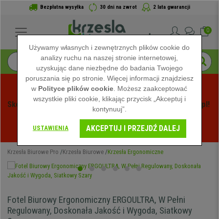
Bezpłatna wysyłka
30 dni na zwrot
2 lata gwarancji
0
Używamy własnych i zewnętrznych plików cookie do
analizy ruchu na naszej stronie internetowej,
uzyskując dane niezbędne do badania Twojego
poruszania się po stronie. Więcej informacji znajdziesz
w
Polityce plików cookie
. Możesz zaakceptować
wszystkie pliki cookie, klikając przycisk „Akceptuj i
Skorzystaj z Letnich Wyprzedaży na Krzeslabiurowepro.pl! 
kontynuuj”.
Ekskluzywne rabaty tylko przez ograniczony czas - 
AKCEPTUJ I PRZEJDŹ DALEJ
Zobacz oferty
 -
USTAWIENIA
Krzesła Biurowe Pro
Krzesła Biurowe
Krzesła Ergonomiczne
Fotel Biurowy Ergonomiczny ERGOULTRA, W Pełni
Regulowany, Doskonała Jakość i Wygoda, Siatkowy