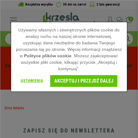
Bezpłatna wysyłka
30 dni na zwrot
2 lata gwarancji
0
Używamy własnych i zewnętrznych plików cookie do
analizy ruchu na naszej stronie internetowej,
uzyskując dane niezbędne do badania Twojego
poruszania się po stronie. Więcej informacji znajdziesz
w
Polityce plików cookie
. Możesz zaakceptować
wszystkie pliki cookie, klikając przycisk „Akceptuj i
Skorzystaj z Letnich Wyprzedaży na Krzeslabiurowepro.pl! 
kontynuuj”.
Ekskluzywne rabaty tylko przez ograniczony czas - 
AKCEPTUJ I PRZEJDŹ DALEJ
Zobacz oferty
 -
USTAWIENIA
Error Interno
ZAPISZ SIĘ DO NEWSLETTERA