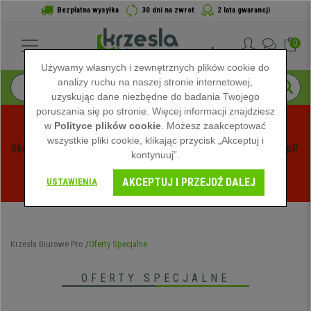
Bezpłatna wysyłka
30 dni na zwrot
2 lata gwarancji
0
Używamy własnych i zewnętrznych plików cookie do
analizy ruchu na naszej stronie internetowej,
uzyskując dane niezbędne do badania Twojego
poruszania się po stronie. Więcej informacji znajdziesz
w
Polityce plików cookie
. Możesz zaakceptować
wszystkie pliki cookie, klikając przycisk „Akceptuj i
Skorzystaj z Letnich Wyprzedaży na Krzeslabiurowepro.pl! 
kontynuuj”.
Ekskluzywne rabaty tylko przez ograniczony czas - 
AKCEPTUJ I PRZEJDŹ DALEJ
Zobacz oferty
 -
USTAWIENIA
Krzesła Biurowe Pro
Oferty Specjalne
OFERTY SPECJALNE