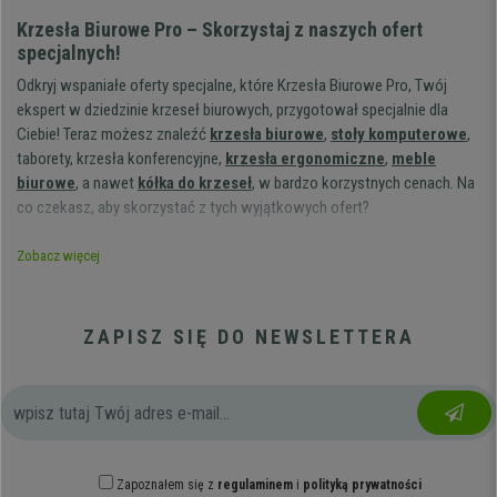
Krzesła Biurowe Pro – Skorzystaj z naszych ofert
specjalnych!
Odkryj wspaniałe oferty specjalne, które Krzesła Biurowe Pro, Twój
ekspert w dziedzinie krzeseł biurowych, przygotował specjalnie dla
Ciebie! Teraz możesz znaleźć
krzesła biurowe
,
stoły komputerowe
,
taborety, krzesła konferencyjne,
krzesła ergonomiczne
,
meble
biurowe
, a nawet
kółka do krzeseł
, w bardzo korzystnych cenach. Na
co czekasz, aby skorzystać z tych wyjątkowych ofert?
Jak stworzyć wygodne stanowisko do pracy?
Zobacz więcej
Zachowaj porządek w miejscu pracy, aby mieć łatwy dostęp do
wszystkich potrzebnych materiałów i elementów wyposażenia.
ZAPISZ SIĘ DO NEWSLETTERA
Jeśli komputer jest Twoim głównym narzędziem pracy, to on
powinien zajmować centralne miejsce na blacie, dokładnie przed
Tobą.
Wyreguluj krzesło tak, aby Twoje łokcie znajdowały się na
poziomie blatu.
Ustaw oparcie krzesła tak, aby część lędźwiowa kręgosłupa
miała pełne podparcie.
Zapoznałem się z
regulaminem
i
polityką prywatności