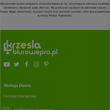
Administrator danych osobowych: krzeslabiurowepro.pl; Cel: otrzymywanie informacji handlowej;
Dzięki produktom, które oferuje Krzesła Biurowe Pro oraz powyższym
Uprawnienia: Wyrażenie zgody; Adresaci: Nie przekazuje się danych do podmiotów trzecich;
wskazówkom, możesz pracować wygodnie, nie zaniedbując zdrowia
Prawa: Wgląd, aktualizacja, usunięcie danych oraz pozostałe czynności, które wyszczególniamy
w naszej Polityce Prywatności.
Twoich pleców.
Obsługa Klienta
Formularz Kontaktowy
info@krzeslabiurowepro.pl