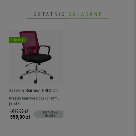
OSTATNIO
OGLĄDANE
Promocja
Krzesło Biurowe ERGOCITY,
Podparcie Lędźwiowe,
Krzesło biurowe z doskonałym
Odchylane Oparcie,
podparciem lędźwiowym, bardzo
[+Info]
Bordowe
wygodne. Solidne i wytrzymałe, z
1.019,00 zł
BEZPŁATNA
metalową podstawą.
559,00 zł
Wysyłka