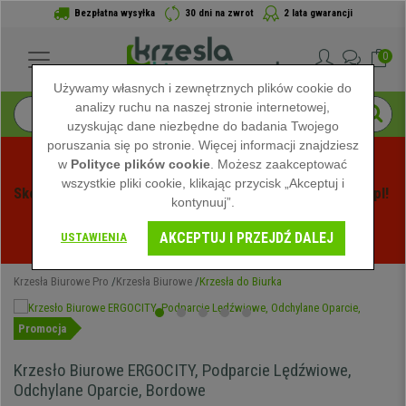
Bezpłatna wysyłka
30 dni na zwrot
2 lata gwarancji
0
Używamy własnych i zewnętrznych plików cookie do
analizy ruchu na naszej stronie internetowej,
uzyskując dane niezbędne do badania Twojego
poruszania się po stronie. Więcej informacji znajdziesz
w
Polityce plików cookie
. Możesz zaakceptować
wszystkie pliki cookie, klikając przycisk „Akceptuj i
Skorzystaj z Letnich Wyprzedaży na Krzeslabiurowepro.pl! 
kontynuuj”.
Ekskluzywne rabaty tylko przez ograniczony czas - 
AKCEPTUJ I PRZEJDŹ DALEJ
Zobacz oferty
 -
USTAWIENIA
Krzesła Biurowe Pro
Krzesła Biurowe
Krzesła do Biurka
Promocja
Krzesło Biurowe ERGOCITY, Podparcie Lędźwiowe,
Odchylane Oparcie, Bordowe