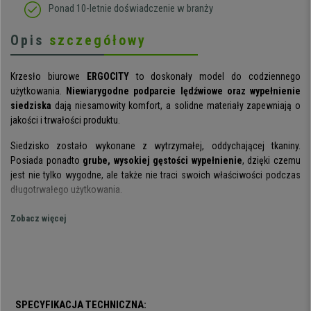
Ponad 10-letnie doświadczenie w branży
Opis
szczegółowy
Krzesło biurowe
ERGOCITY
to doskonały model do codziennego
użytkowania.
Niewiarygodne podparcie lędźwiowe oraz wypełnienie
siedziska
dają niesamowity komfort, a solidne materiały zapewniają o
jakości i trwałości produktu.
Siedzisko zostało wykonane z wytrzymałej, oddychającej tkaniny.
Posiada ponadto
grube, wysokiej gęstości wypełnienie
, dzięki czemu
jest nie tylko wygodne, ale także nie traci swoich właściwości podczas
długotrwałego użytkowania.
Elementem wyróżniającym jest niewątpliwie
ergonomiczne oparcie
Zobacz więcej
krzesła z podparciem lędźwiowym
. Stanowi istotne wsparcie dla dolnej
części pleców, zwiększając komfort siedzenia, szczególnie podczas
długotrwałego użytkowania.
Oddychająca siatka
, z jakiej wykonano
oparcie, pozwala na przepływ powietrza, nie tracąc na wytrzymałości. Co
ciekawe, jest nawet bardziej wytrzymała niż tradycyjna tkanina.
SPECYFIKACJA TECHNICZNA: