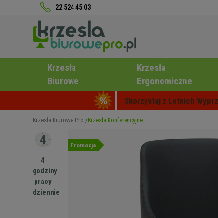
22 524 45 03
Krzesła
Krzesła
Biurowe
Ergonomiczne
Skorzystaj z Letnich Wyprz
Krzesła Biurowe Pro
Krzesła Konferencyjne
Promocja
4
godziny
pracy
dziennie