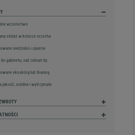
ŁY
alne wzornictwo
any stelaż w kolorze orzecha
rowane siedzisko i oparcie
 do gabinetu, sali zebrań itp.
rowane ekoskórą lub tkaniną
 jakość, solidne i wytrzymałe
 ZWROTY
ATNOŚCI