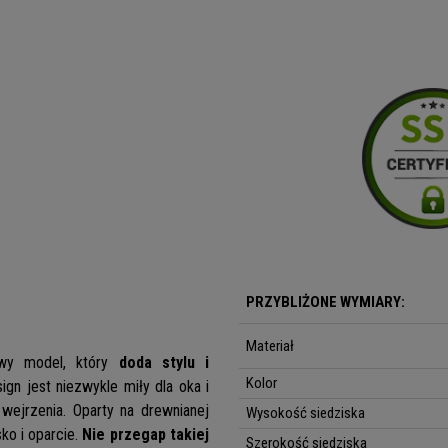
PRZYBLIŻONE WYMIARY:
Materiał
wy model, który
doda stylu i
Kolor
gn jest niezwykle miły dla oka i
wejrzenia. Oparty na drewnianej
Wysokość siedziska
ko i oparcie.
Nie przegap takiej
Szerokość siedziska