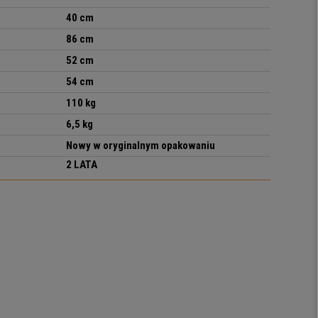
40
cm
86 cm
52 cm
54 cm
110 kg
6,5 kg
Nowy w oryginalnym opakowaniu
2 LATA