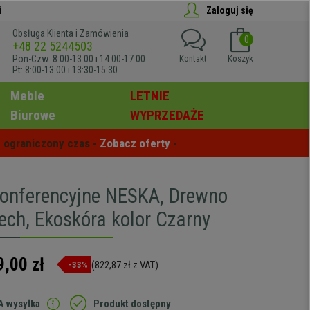
i
Zaloguj się
Obsługa Klienta i Zamówienia
0
+48 22 5244503
Pon-Czw: 8:00-13:00 i 14:00-17:00
Kontakt
Koszyk
Pt: 8:00-13:00 i 13:30-15:30
Meble
LETNIE
Biurowe
WYPRZEDAŻE
 ograniczony czas - 
Zobacz oferty
 -
Konferencyjne NESKA, Drewno
ech, Ekoskóra kolor Czarny
9,00 zł
(822,87 zł z VAT)
-33%
 wysyłka
Produkt dostępny