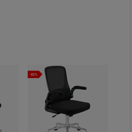
-43%
Promocj