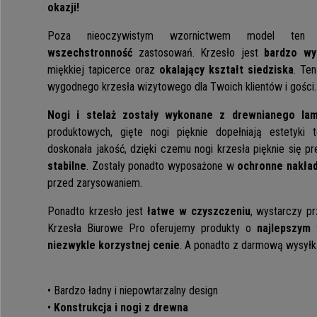
okazji!
Poza nieoczywistym wzornictwem model ten o
wszechstronność
zastosowań. Krzesło jest
bardzo w
miękkiej tapicerce oraz
okalający kształt siedziska
. Te
wygodnego krzesła wizytowego dla Twoich klientów i gości.
Nogi i stelaż zostały wykonane z drewnianego lam
produktowych, gięte nogi pięknie dopełniają estetyki
doskonała jakość, dzięki czemu nogi krzesła pięknie się p
stabilne
. Zostały ponadto wyposażone w
ochronne nakład
przed zarysowaniem.
Ponadto krzesło jest
łatwe w czyszczeniu
, wystarczy p
Krzesła Biurowe Pro oferujemy produkty o
najlepszym 
niezwykle korzystnej cenie
. A ponadto z darmową wysyłk
• Bardzo ładny i niepowtarzalny design
•
Konstrukcja i nogi z drewna