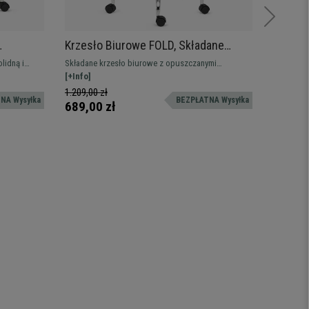
Krzesło Biurowe FOLD, Składane
Krzesł
wa
Oparcie i Podłokietniki, Wygodne i
Wygodn
lidną i
Składane krzesło biurowe z opuszczanymi
Ładne i p
owe,
Praktyczne, Czarne
Kolor C
chanizmem
podłokietnikami, maksimum zastosowań i
[+Info]
BASE, to 
[+Info]
cze
oszczędność miejsca. Z gumowymi kółkami i
użytku dl
1.209,00 zł
309,00
NA Wysyłka
BEZPŁATNA Wysyłka
metalową podstawą
konferenc
689,00 zł