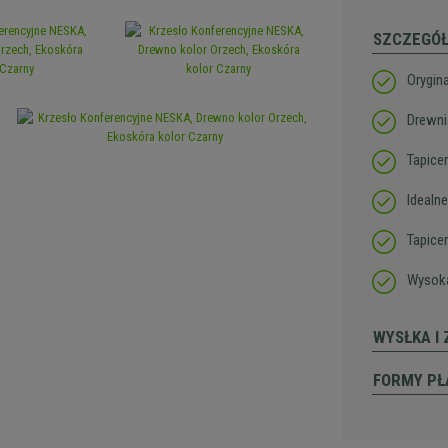
SZCZEGÓ
Orygin
Drewni
Tapice
Idealne
Tapice
Wysoka
WYSŁKA I
FORMY PŁ