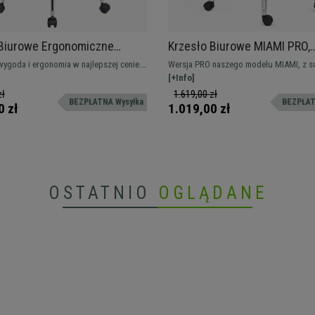
 Biurowe Ergonomiczne
Krzesło Biurowe MIAMI PRO,
 Niesamowite Oparcie,
Mechanizm Synchro, Metalo
ygoda i ergonomia w najlepszej cenie.
Wersja PRO naszego modelu MIAMI, z so
ne Podłokietniki, 8H Pracy,
Podstawa, Podparcie Lędźwi
 do profesjonalnego użytku, z
elegancką metalową podstawą oraz me
[+Info]
Czarne
i podłokietnikami i wysyłką w ciągu
synchronicznym z blokadą pozycji. Jesz
zł
1.619,00 zł
BEZPŁATNA Wysyłka
BEZPŁAT
n
wygodniejsza i solidna!
0 zł
1.019,00 zł
OSTATNIO
OGLĄDANE