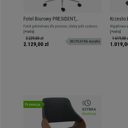
Fotel Biurowy PRESIDENT,
Krzesło
Maksymalny Komfort, Podwójna
MANTRA,
Fotel gabinetowy dla prezesa, idalny jeśli szukasz
Wyjątkowa w
Tapicerka, Bardzo Elegancki, Skórzany
Regulowa
maksymalnej wygody i lubisz się wyróżniać. Jest tak
[+Info]
Dostosowana
[+Info]
Czarny
Czarne
miękki jak Twoja kanapa! Wysyłka gratis w ciągu
regulowanym
3.239,00 zł
1.619,00 
BEZPŁATNA wysyłka
24/48 godzin
24/48 godzi
2.129,00 zł
1.019,0
Promocja