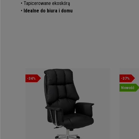
• Tapicerowane ekoskórą
•
Idealne do biura i domu
-34%
-37%
Nowość