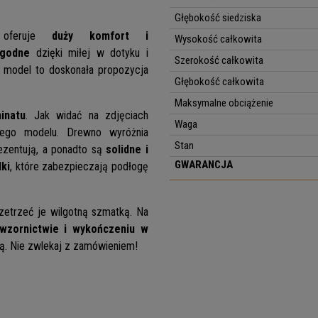
Głębokość siedziska
feruje
duży komfort i
Wysokość całkowita
ygodne
dzięki miłej w dotyku i
Szerokość całkowita
n model to doskonała propozycja
Głębokość całkowita
Maksymalne obciążenie
inatu
. Jak widać na zdjęciach
Waga
 tego modelu. Drewno wyróżnia
Stan
rezentują, a ponadto są
solidne i
GWARANCJA
ki
, które zabezpieczają podłogę
rzetrzeć je wilgotną szmatką.
Na
wzornictwie i wykończeniu w
ą. Nie zwlekaj z zamówieniem!