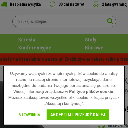
Bezpłatna wysyłka
30 dni na zwrot
2 lata gwarancj
Krzesła
Stoły
Konferencyjne
Biurowe
edaży na Krzeslabiurowepro.pl! Ekskluzywne rabaty tylko przez
Używamy własnych i zewnętrznych plików cookie do analizy
Krzesło 
ruchu na naszej stronie internetowej, uzyskując dane
niezbędne do badania Twojego poruszania się po stronie.
kolor Orz
Więcej informacji znajdziesz w
Polityce plików cookie
.
Możesz zaakceptować wszystkie pliki cookie, klikając przycisk
„Akceptuj i kontynuuj”.
66
999,00 zł
AKCEPTUJ I PRZEJDŹ DALEJ
USTAWIENIA
BEZPŁATNA