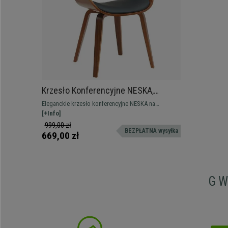
Krzesło Konferencyjne NESKA,
Drewno kolor Orzech, Ekoskóra kolor
Eleganckie krzesło konferencyjne NESKA na
Czarny
drewnianym stelażu w obiciu z imitacji skóry.
[+Info]
Wyjątkowy model, idealny, aby dodać odrobinę stylu
999,00 zł
BEZPŁATNA wysyłka
i osobowości do Twojego biura lub gabinetu.
669,00 zł
G