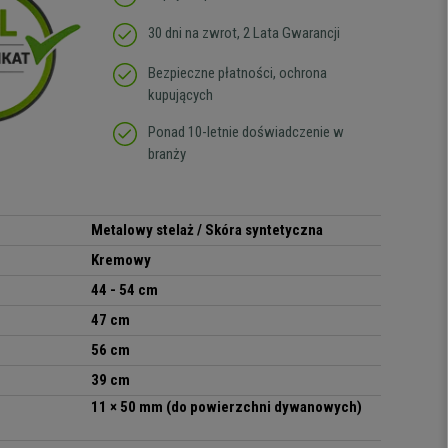
30 dni na zwrot, 2 Lata Gwarancji
Bezpieczne płatności, ochrona
kupujących
Ponad 10-letnie doświadczenie w
branży
Metalowy stelaż / Skóra syntetyczna
Kremowy
44 - 54 cm
47 cm
56 cm
39 cm
11 × 50 mm (do powierzchni dywanowych)