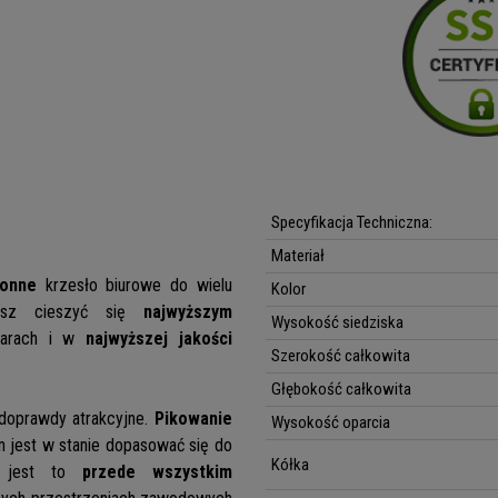
Specyfikacja Techniczna:
Materiał
ronne
krzesło biurowe do wielu
Kolor
żesz cieszyć się
najwyższym
Wysokość siedziska
iarach i w
najwyższej jakości
Szerokość całkowita
Głębokość całkowita
doprawdy atrakcyjne.
Pikowanie
Wysokość oparcia
n jest w stanie dopasować się do
Kółka
ęc jest to
przede wszystkim