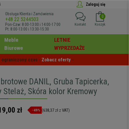
i
Zaloguj się
Obsługa Klienta i Zamówienia
0
+48 22 5244503
Pon-Czw: 8:00-13:00 i 14:00-17:00
Kontakt
Koszyk
Pt: 8:00-13:00 i 13:30-15:30
Meble
LETNIE
Biurowe
WYPRZEDAŻE
 ograniczony czas - 
Zobacz oferty
 -
Obrotowe DANIL, Gruba Tapicerka,
 Stelaż, Skóra kolor Kremowy
19,00 zł
(638,37 zł z VAT)
-49%