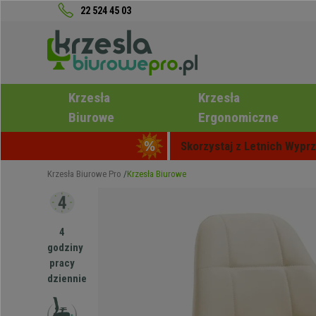
22 524 45 03
Krzesła
Krzesła
Biurowe
Ergonomiczne
Skorzystaj z Letnich Wyprz
Krzesła Biurowe Pro
Krzesła Biurowe
4
godziny
pracy
dziennie