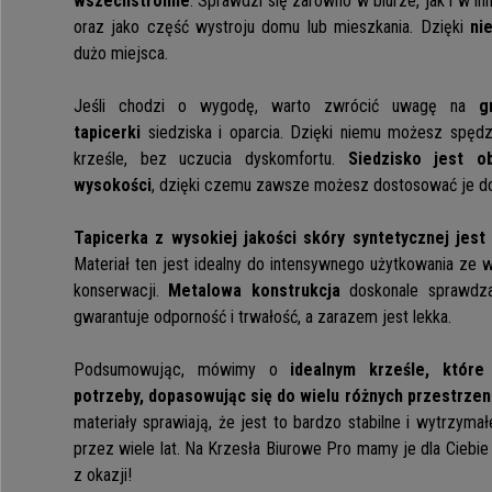
wszechstronne
. Sprawdzi się zarówno w biurze, jak i w 
oraz jako część wystroju domu lub mieszkania. Dzięki
ni
dużo miejsca.
Jeśli chodzi o wygodę, warto zwrócić uwagę na
g
tapicerki
siedziska i oparcia. Dzięki niemu możesz spędz
krześle, bez uczucia dyskomfortu.
Siedzisko jest o
wysokości
, dzięki czemu zawsze możesz dostosować je do
Tapicerka z wysokiej jakości skóry syntetycznej jes
Materiał ten jest idealny do intensywnego użytkowania ze 
konserwacji.
Metalowa konstrukcja
doskonale sprawdza
gwarantuje odporność i trwałość, a zarazem jest lekka.
Podsumowując, mówimy o
idealnym krześle, które 
potrzeby, dopasowując się do wielu różnych przestrzen
materiały sprawiają, że jest to bardzo stabilne i wytrzymał
przez wiele lat. Na Krzesła Biurowe Pro mamy je dla Ciebie
z okazji!