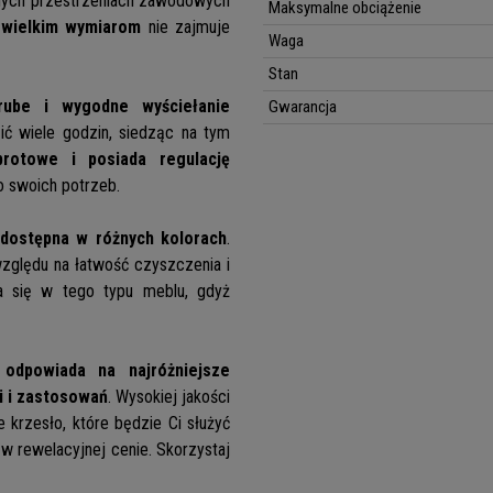
innych przestrzeniach zawodowych
Maksymalne obciążenie
ewielkim wymiarom
nie zajmuje
Waga
Stan
rube i wygodne wyściełanie
Gwarancja
ić wiele godzin, siedząc na tym
brotowe i posiada regulację
 swoich potrzeb.
t dostępna w różnych kolorach
.
względu na łatwość czyszczenia i
 się w tego typu meblu, gdyż
odpowiada na najróżniejsze
i i zastosowań
. Wysokiej jakości
e krzesło, które będzie Ci służyć
 w rewelacyjnej cenie. Skorzystaj