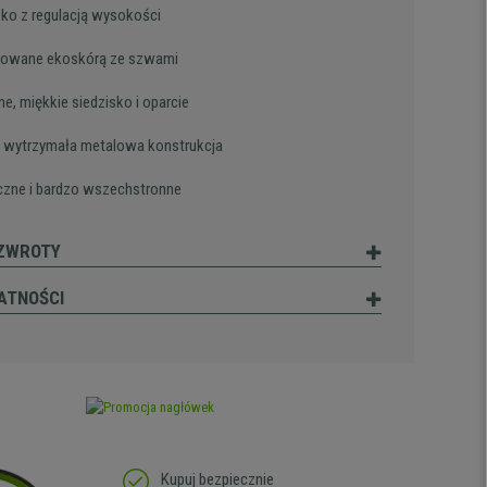
sko z regulacją wysokości
rowane ekoskórą ze szwami
e, miękkie siedzisko i oparcie
 wytrzymała metalowa konstrukcja
czne i bardzo wszechstronne
 ZWROTY
ATNOŚCI
Kupuj bezpiecznie