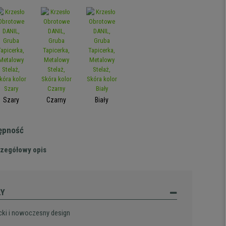
Szary
Czarny
Biały
tępność
zegółowy opis
ŁY
cki i nowoczesny design