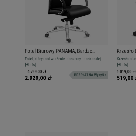
Fotel Biurowy PANAMA, Bardzo
Krzesło 
Wygodny i Elegancki, Solidny i
Lędźwiow
Fotel, który robi wrażenie, obszerny i doskonałej
Krzesło biu
Wysokiej Jakości, Skóra, Czarny
Czarne
jakości. Wyjątkowo wygodny i delikatna skóra,
[+Info]
lędźwiowym,
[+Info]
podstawa z aluminium
z metalową
4.769,00 zł
1.019,00 zł
BEZPŁATNA Wysyłka
2.929,00 zł
519,00 