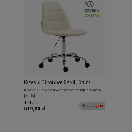
Krzesło Obrotowe DANIL, Gruba
Tapicerka, Metalowy Stelaż, Skóra
Krzesło biurowe o nowoczesnym designie. Bardzo
kolor Kremowy
wygodne i odporne dzięki metalowej konstrukcji.
[+Info]
1.019,00 zł
Niedostępne
519,00 zł