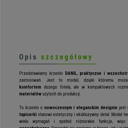
Opis
szczegółowy
Przedstawiamy krzesło
DANIL
,
praktyczne i wszechst
zastosowań. Jest to model, dzięki któremu mo
komfortem
dużego fotela, ale w kompaktowych rozm
materiałów
użytych do produkcji.
To krzesło o
nowoczesnym i eleganckim designie
jest 
tapicerki
stanowi estetyczny i ekskluzywny detal. Model te
wielu wymagań i spełnić różnorakie funkcje, wi