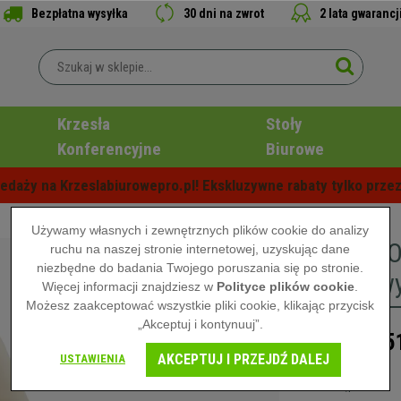
Bezpłatna wysyłka
30 dni na zwrot
2 lata gwarancj
Krzesła
Stoły
Konferencyjne
Biurowe
edaży na Krzeslabiurowepro.pl! Ekskluzywne rabaty tylko przez
Używamy własnych i zewnętrznych plików cookie do analizy
Krzesło 
ruchu na naszej stronie internetowej, uzyskując dane
niezbędne do badania Twojego poruszania się po stronie.
Metalowy
Więcej informacji znajdziesz w
Polityce plików cookie
.
Możesz zaakceptować wszystkie pliki cookie, klikając przycisk
„Akceptuj i kontynuuj”.
5
1.019,00 zł
AKCEPTUJ I PRZEJDŹ DALEJ
USTAWIENIA
Niedostępne