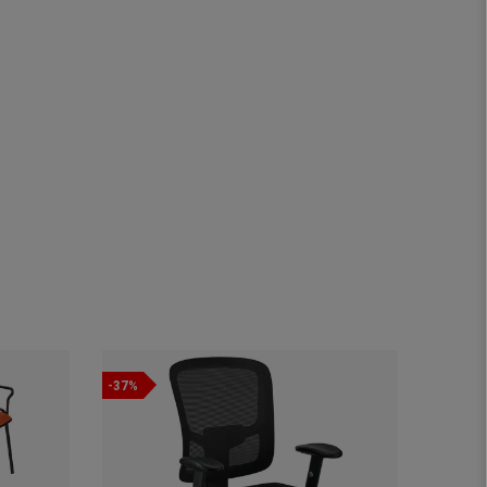
-37%
-25%
Nowość