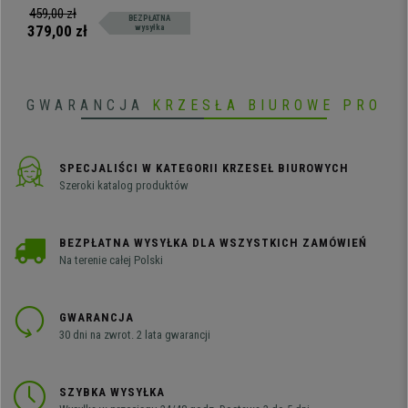
Sztuczny Rattan, kolor
Automatyczne włączanie i
459,00 zł
BEZPŁATNA
Jasnobrązowy
wyłączanie.
379,00 zł
wysyłka
GWARANCJA
KRZESŁA BIUROWE PRO
SPECJALIŚCI W KATEGORII KRZESEŁ BIUROWYCH
Szeroki katalog produktów
BEZPŁATNA WYSYŁKA DLA WSZYSTKICH ZAMÓWIEŃ
Na terenie całej Polski
GWARANCJA
30 dni na zwrot. 2 lata gwarancji
SZYBKA WYSYŁKA