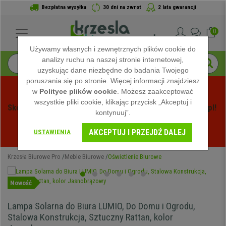
Bezpłatna wysyłka
30 dni na zwrot
2 lata gwarancji
0
Używamy własnych i zewnętrznych plików cookie do
analizy ruchu na naszej stronie internetowej,
uzyskując dane niezbędne do badania Twojego
poruszania się po stronie. Więcej informacji znajdziesz
w
Polityce plików cookie
. Możesz zaakceptować
wszystkie pliki cookie, klikając przycisk „Akceptuj i
Skorzystaj z Letnich Wyprzedaży na Krzeslabiurowepro.pl! 
kontynuuj”.
Ekskluzywne rabaty tylko przez ograniczony czas - 
AKCEPTUJ I PRZEJDŹ DALEJ
Zobacz oferty
 -
USTAWIENIA
Krzesła Biurowe Pro
Meble Biurowe
Oświetlenie Biurowe
Nowość
Lampa Solarna do Biura LUMIO, Do Domu i Ogrodu,
Stalowa Konstrukcja, Sztuczny Rattan, kolor