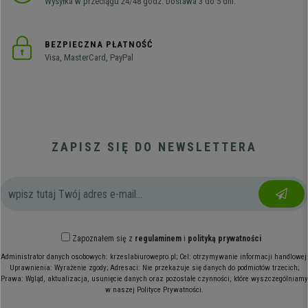
Wysyłka w przeciągu 24/48 godz. Dostawa 3 do 5 dni.
BEZPIECZNA PŁATNOŚĆ
Visa, MasterCard, PayPal
ZAPISZ SIĘ DO NEWSLETTERA
Zapoznałem się z
regulaminem
i
polityką prywatności
Administrator danych osobowych: krzeslabiurowepro.pl; Cel: otrzymywanie informacji handlowej;
Uprawnienia: Wyrażenie zgody; Adresaci: Nie przekazuje się danych do podmiotów trzecich;
Prawa: Wgląd, aktualizacja, usunięcie danych oraz pozostałe czynności, które wyszczególniamy
w naszej Polityce Prywatności.