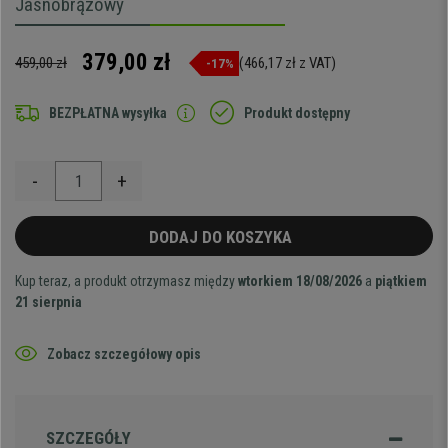
Jasnobrązowy
379,00 zł
459,00 zł
(466,17 zł z VAT)
-17%
BEZPŁATNA wysyłka
Produkt dostępny
-
+
DODAJ DO KOSZYKA
Kup teraz, a produkt otrzymasz między
wtorkiem 18/08/2026
a
piątkiem
21 sierpnia
Zobacz szczegółowy opis
SZCZEGÓŁY