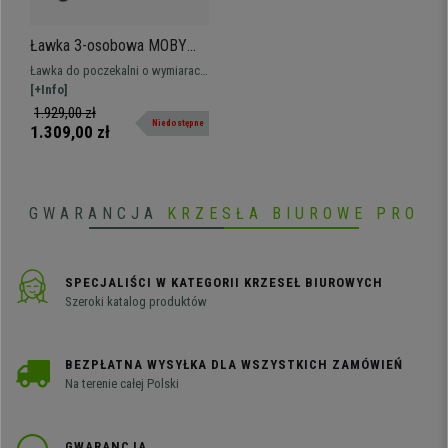
Ławka 3-osobowa MOBY
BASE, Metalowy Stelaż,
Ławka do poczekalni o wymiarach
Gruba Wyściółka, Tkanina
158 × 50 cm z metalową
[+Info]
Czerwona
konstrukcją. Bardzo wytrzymała i
1.929,00 zł
Niedostępne
wygodna, z grubą wyściółką.
1.309,00 zł
Dostępna w różnych kolorach i
konfiguracjach
GWARANCJA
KRZESŁA BIUROWE PRO
SPECJALIŚCI W KATEGORII KRZESEŁ BIUROWYCH
Szeroki katalog produktów
BEZPŁATNA WYSYŁKA DLA WSZYSTKICH ZAMÓWIEŃ
Na terenie całej Polski
GWARANCJA