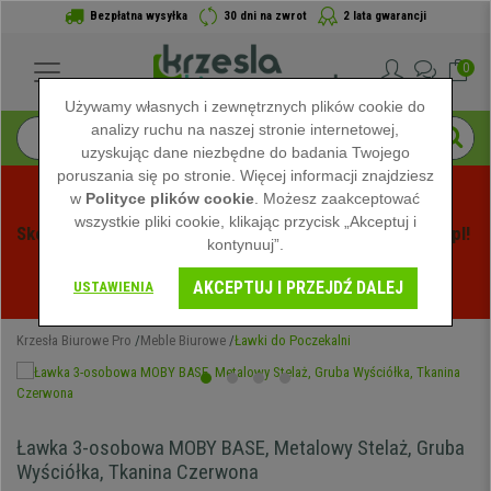
Bezpłatna wysyłka
30 dni na zwrot
2 lata gwarancji
0
Używamy własnych i zewnętrznych plików cookie do
analizy ruchu na naszej stronie internetowej,
uzyskując dane niezbędne do badania Twojego
poruszania się po stronie. Więcej informacji znajdziesz
w
Polityce plików cookie
. Możesz zaakceptować
wszystkie pliki cookie, klikając przycisk „Akceptuj i
Skorzystaj z Letnich Wyprzedaży na Krzeslabiurowepro.pl! 
kontynuuj”.
Ekskluzywne rabaty tylko przez ograniczony czas - 
AKCEPTUJ I PRZEJDŹ DALEJ
Zobacz oferty
 -
USTAWIENIA
Krzesła Biurowe Pro
Meble Biurowe
Ławki do Poczekalni
Ławka 3-osobowa MOBY BASE, Metalowy Stelaż, Gruba
Wyściółka, Tkanina Czerwona