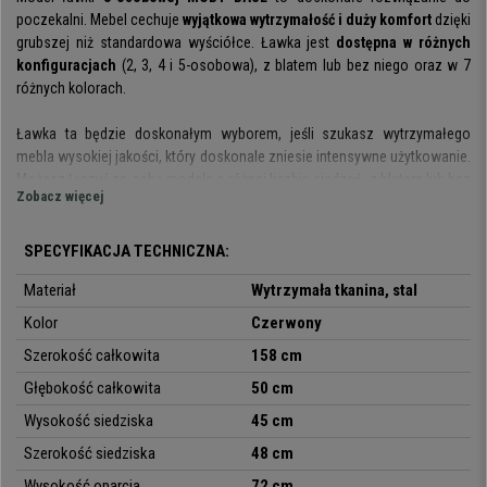
poczekalni. Mebel cechuje
wyjątkowa wytrzymałość i duży komfort
dzięki
grubszej niż standardowa wyściółce. Ławka jest
dostępna w różnych
konfiguracjach
(2, 3, 4 i 5-osobowa), z blatem lub bez niego oraz w 7
różnych kolorach.
Ławka ta będzie doskonałym wyborem, jeśli szukasz wytrzymałego
mebla wysokiej jakości, który doskonale zniesie intensywne użytkowanie.
Możesz łączyć ze sobą modele o różnej liczbie siedzeń, z blatem lub bez
Zobacz więcej
niego.
Siedzisko i oparcie są bardzo grube i wygodne
, zapewniając Twoim
gościom i klientom komfortowe doświadczenie podczas oczekiwania,
SPECYFIKACJA TECHNICZNA:
zebrań i konferencji. Wyściółka jest grubsza niż standardowo stosowana
Materiał
Wytrzymała tkanina, stal
w tego typu krzesłach.
Kolor
Czerwony
Konstrukcja ławki opiera się na stalowej ramie o chromowanych
Szerokość całkowita
158 cm
nogach.
Użyte materiały gwarantują maksymalną wytrzymałość i
trwałość mebla, co jest szczególnie istotne w modelu przeznaczonym
Głębokość całkowita
50 cm
do intensywnego użytkowania.
Wysokość siedziska
45 cm
Model ten jest bardzo praktyczny i uniwersalny
; można wykorzystać
Szerokość siedziska
48 cm
go podczas spotkań z klientami, zebrań, konferencji i eventów, a także
Wysokość oparcia
72 cm