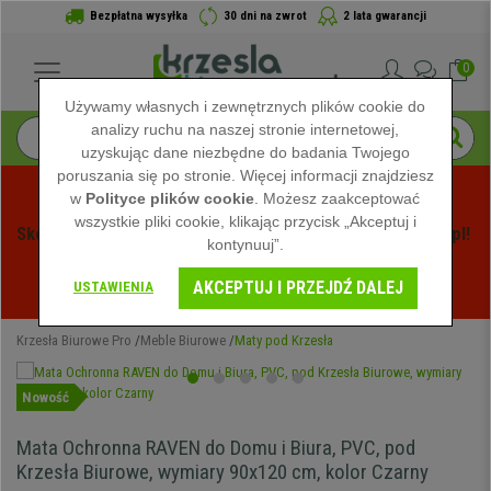
Bezpłatna wysyłka
30 dni na zwrot
2 lata gwarancji
0
Używamy własnych i zewnętrznych plików cookie do
analizy ruchu na naszej stronie internetowej,
uzyskując dane niezbędne do badania Twojego
poruszania się po stronie. Więcej informacji znajdziesz
w
Polityce plików cookie
. Możesz zaakceptować
wszystkie pliki cookie, klikając przycisk „Akceptuj i
Skorzystaj z Letnich Wyprzedaży na Krzeslabiurowepro.pl! 
kontynuuj”.
Ekskluzywne rabaty tylko przez ograniczony czas - 
AKCEPTUJ I PRZEJDŹ DALEJ
Zobacz oferty
 -
USTAWIENIA
Krzesła Biurowe Pro
Meble Biurowe
Maty pod Krzesła
Nowość
Mata Ochronna RAVEN do Domu i Biura, PVC, pod
Krzesła Biurowe, wymiary 90x120 cm, kolor Czarny