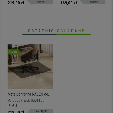
150 kg
udźwig do 150 kg. Idealny
219,00 zł
169,00 zł
wysyłka
Wysyłka
dodatek! Wysyłka gratis i dostawa
24h
OSTATNIO
OGLĄDANE
Nowość
Mata Ochronna RAVEN do
Domu i Biura, PVC, pod
Mata pod krzesło RAVEN o
Krzesła Biurowe, wymiary
wymiarach 90x120 cm, stanowi
[+Info]
90x120 cm, kolor Czarny
doskonałe zabezpieczenie przed
219,00 zł
BEZPŁATNA