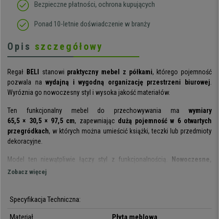
Bezpieczne płatności, ochrona kupujących
Ponad 10-letnie doświadczenie w branży
Opis
szczegółowy
Regał
BELI
stanowi
praktyczny mebel z półkami
, którego pojemność
pozwala na
wydajną i wygodną organizację przestrzeni biurowej
.
Wyróznia go nowoczesny styl i wysoka jakość materiałów.
Ten funkcjonalny mebel do przechowywania ma
wymiary
65,5 × 30,5 × 97,5 cm
, zapewniając
dużą pojemność w 6 otwartych
przegródkach
, w których można umieścić książki, teczki lub przedmioty
dekoracyjne.
Model ten niewątpliwie łączy styl z funkcjonalnością.
Nowoczesne,
pełne prostoty wzornictwo
pasuje do niemal każdej pomieszczenia i
Zobacz więcej
wystroju, zarówno w biurze, jak i w domu.
Do produkcji regału użyto
materiały najwyższej jakości
. Konstrukcja z
Specyfikacja Techniczna:
płyty meblowej z okleiną melaminową jest niezwykle
solidna i trwała
.
Materiał
Płyta meblowa
Ponadto jest to materiał
łatwy w pielęgnacji i czyszczeniu
, zachowując