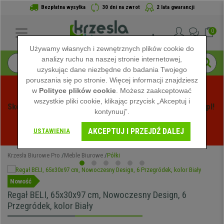
Bezpłatna wysyłka
30 dni na zwrot
2 lata gwarancji
0
Używamy własnych i zewnętrznych plików cookie do
analizy ruchu na naszej stronie internetowej,
uzyskując dane niezbędne do badania Twojego
poruszania się po stronie. Więcej informacji znajdziesz
w
Polityce plików cookie
. Możesz zaakceptować
wszystkie pliki cookie, klikając przycisk „Akceptuj i
Skorzystaj z Letnich Wyprzedaży na Krzeslabiurowepro.pl! 
kontynuuj”.
Ekskluzywne rabaty tylko przez ograniczony czas - 
AKCEPTUJ I PRZEJDŹ DALEJ
Zobacz oferty
 -
USTAWIENIA
Krzesła Biurowe Pro
Meble Biurowe
Półki
Nowość
Regał BELI, 65x30x97 cm, Nowoczesny Design, 6
Przegródek, kolor Biały