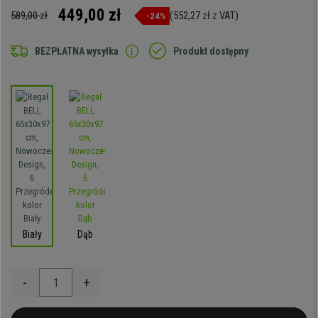
449,00 zł
589,00 zł
(552,27 zł z VAT)
-24%
BEZPŁATNA wysyłka
Produkt dostępny
Biały
Dąb
-
+