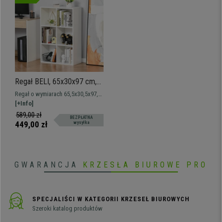
Regał BELI, 65x30x97 cm,
Nowoczesny Design, 6
Regał o wymiarach 65,5x30,5x97,5
Przegródek, kolor Biały
cm. Nowoczesny styl z solidną
[+Info]
konstrukcją.
589,00 zł
BEZPŁATNA
449,00 zł
wysyłka
GWARANCJA
KRZESŁA BIUROWE PRO
SPECJALIŚCI W KATEGORII KRZESEŁ BIUROWYCH
Szeroki katalog produktów