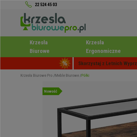
22 524 45 03
Krzesła
Krzesła
Biurowe
Ergonomiczne
Skorzystaj z Letnich Wyprz
Krzesła Biurowe Pro
Meble Biurowe
Półki
Nowość