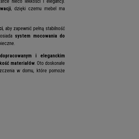
afce nieco lekkości i elegancji.
wacji
, dzięki czemu mebel ma
ci
, aby zapewnić pełną stabilność
osiada
system mocowania do
pieczne.
 dopracowanym i eleganckim
akość materiałów
. Oto doskonałe
eszczenia w domu, które pomoże