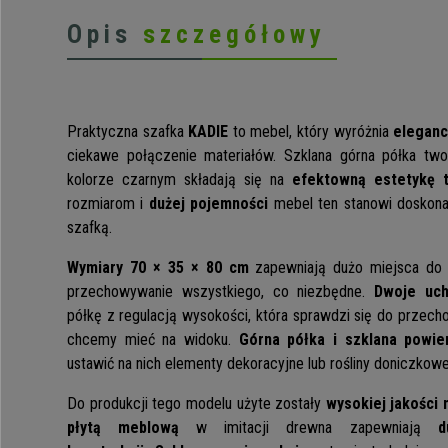
Opis
szczegółowy
Praktyczna szafka
KADIE
to mebel, który wyróżnia
eleganc
ciekawe połączenie materiałów. Szklana górna półka two
kolorze czarnym składają się na
efektowną estetykę 
rozmiarom i
dużej pojemności
mebel ten stanowi doskon
szafką.
Wymiary 70 × 35 × 80 cm
zapewniają dużo miejsca do
przechowywanie wszystkiego, co niezbędne.
Dwoje uch
półkę z regulacją wysokości, która sprawdzi się do przec
chcemy mieć na widoku.
Górna półka i szklana powie
ustawić na nich elementy dekoracyjne lub rośliny doniczkowe
Do produkcji tego modelu użyte zostały
wysokiej jakości 
płytą meblową
w imitacji drewna zapewniają
d