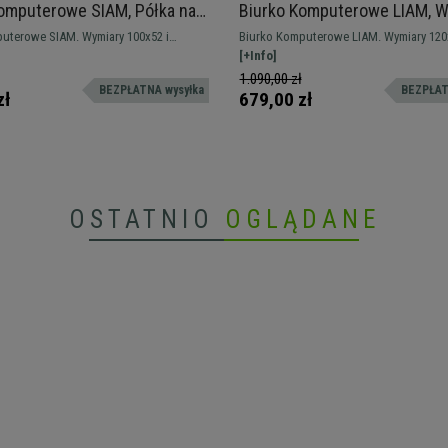
omputerowe SIAM, Półka na
Biurko Komputerowe LIAM, W
 i Szuflady, 100x52x75 cm,
120x49x72 cm, kolor Biały
uterowe SIAM. Wymiary 100x52 i
Biurko Komputerowe LIAM. Wymiary 120x
or Czarny
5 cm. Model o nowoczesnym designie,
wysokości. Model pełen prostoty, który doskonale
[+Info]
racy przy komputerze, z dużą ilością
łączy w sobie przestrzeń użytkową z mi
1.090,00 zł
BEZPŁATNA wysyłka
BEZPŁAT
przechowywania.
przechowywania.
zł
679,00 zł
OSTATNIO
OGLĄDANE