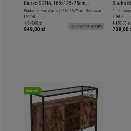
Biurko SOFIA, 168x125x75cm,
Biurko K
Metalowy Stelaż kolor Czarny, Blat
Procesor
Biurko narożne Wymiary 168x125x75cm Lakierowany
Biurko komp
kolor Dąb
Blat kol
na czarno metalowy stelaż
[+Info]
wysokość 7
[+Info]
idealny do p
1.519,00 zł
1.159,00 zł
BEZPŁATNA Wysyłka
miejsca do 
849,00 zł
739,00 
Nowość