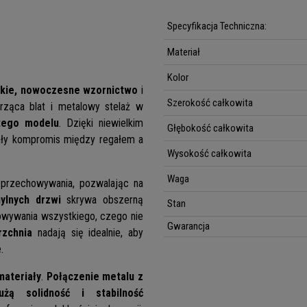
Specyfikacja Techniczna:
Materiał
Kolor
kie, nowoczesne wzornictwo
i
Szerokość całkowita
rząca blat i metalowy stelaż w
tego modelu
. Dzięki niewielkim
Głębokość całkowita
ały kompromis między regałem a
Wysokość całkowita
Waga
 przechowywania, pozwalając na
ylnych drzwi
skrywa obszerną
Stan
howywania wszystkiego, czego nie
Gwarancja
rzchnia
nadają się idealnie, aby
.
materiały
.
Połączenie metalu z
użą solidność i stabilność