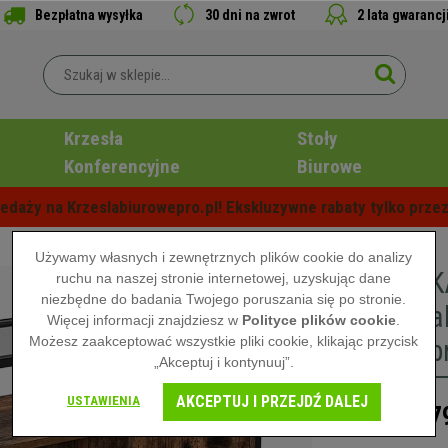
Bezpłatna wysyłka
30 dni na zwrot
2 lata gwarancj
Krzesła
Stoły
Konferencyjne
Biurowe
edaży na Krzeslabiurowepro.pl! Ekskluzywne rabaty tylko przez
Używamy własnych i zewnętrznych plików cookie do analizy
Szafka K
ruchu na naszej stronie internetowej, uzyskując dane
niezbędne do badania Twojego poruszania się po stronie.
Industria
Więcej informacji znajdziesz w
Polityce plików cookie
.
Możesz zaakceptować wszystkie pliki cookie, klikając przycisk
Ciemnob
„Akceptuj i kontynuuj”.
AKCEPTUJ I PRZEJDŹ DALEJ
USTAWIENIA
7
1.199,00 zł