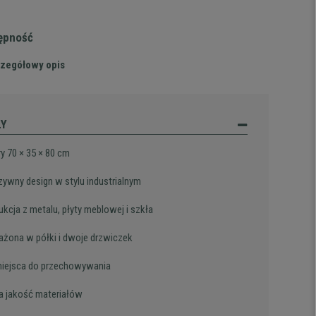
tępność
zegółowy opis
ŁY
y 70 × 35 × 80 cm
zywny design w stylu industrialnym
ukcja z metalu, płyty meblowej i szkła
żona w półki i dwoje drzwiczek
iejsca do przechowywania
 jakość materiałów