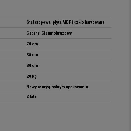
Stal stopowa, płyta MDF i szkło hartowane
Czarny, Ciemnobrązowy
70 cm
35 cm
80 cm
20 kg
Nowy w oryginalnym opakowaniu
2 lata