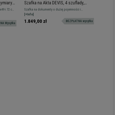
ymiary
Szafka na Akta DEVIS, 4 szuflady,
Szafka
132x76x46 cm, Stalowa, kolor Biały
Szufla
49 i 72 cm
Szafka na dokumenty o dużej pojemności i
Funkcjona
kolor B
wymiarach 132x76x46cm. Wykonana z blachy
[+Info]
40x45,5x5
[+Info]
ejscem do
stalowej.
pojemnoś
899,00 z
1.849,00 zł
BEZPŁATNA wysyłka
NA Wysyłka
589,00