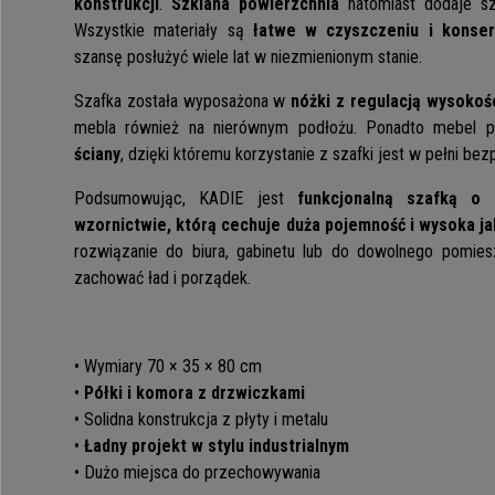
konstrukcji
.
Szklana powierzchnia
natomiast dodaje sz
Wszystkie materiały są
łatwe w czyszczeniu i konser
szansę posłużyć wiele lat w niezmienionym stanie.
Szafka została wyposażona w
nóżki z regulacją wysokoś
mebla również na nierównym podłożu. Ponadto mebel p
ściany
, dzięki któremu korzystanie z szafki jest w pełni bez
Podsumowując, KADIE jest
funkcjonalną szafką o
wzornictwie, którą cechuje duża pojemność i wysoka j
rozwiązanie do biura, gabinetu lub do dowolnego pomi
zachować ład i porządek.
• Wymiary 70 × 35 × 80 cm
•
Półki i komora z drzwiczkami
• Solidna konstrukcja z płyty i metalu
•
Ładny projekt w stylu industrialnym
• Dużo miejsca do przechowywania