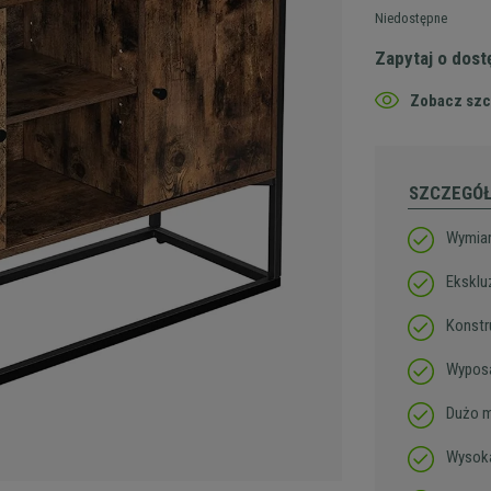
Niedostępne
Zapytaj o dos
Zobacz szc
SZCZEGÓ
Wymiar
Eksklu
Konstr
Wyposa
Dużo m
Wysoka