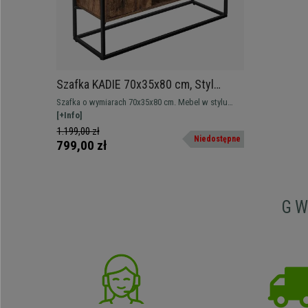
Szafka KADIE 70x35x80 cm, Styl
Industrialny, Metal, kolor Czarny i
Szafka o wymiarach 70x35x80 cm. Mebel w stylu
Ciemnobrązowy
industrialnym z dużą pojemnością.
[+Info]
1.199,00 zł
Niedostępne
799,00 zł
G