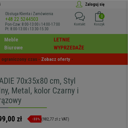
i
Zaloguj się
Obsługa Klienta i Zamówienia
0
+48 22 5244503
Pon-Czw: 8:00-13:00 i 14:00-17:00
Kontakt
Koszyk
Pt: 8:00-13:00 i 13:30-15:30
Meble
LETNIE
Biurowe
WYPRZEDAŻE
 ograniczony czas - 
Zobacz oferty
 -
ADIE 70x35x80 cm, Styl
lny, Metal, kolor Czarny i
rązowy
99,00 zł
(982,77 zł z VAT)
-33%