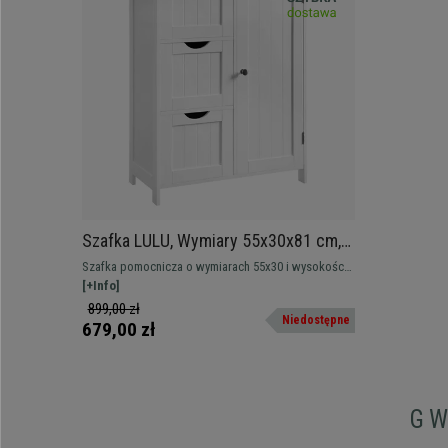
Szafka LULU, Wymiary 55x30x81 cm,
Nowoczesny Design, kolor Biały
Szafka pomocnicza o wymiarach 55x30 i wysokości
81 cm. Nowoczesny styl, duża pojemność.
[+Info]
899,00 zł
Niedostępne
679,00 zł
G