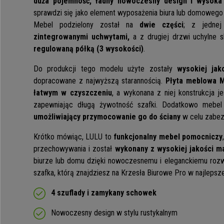
duża pojemność, ładny nowoczesny design i wysoka
sprawdzi się jako element wyposażenia biura lub domowego 
Mebel podzielony został na
dwie części
; z jedne
zintegrowanymi uchwytami,
a z drugiej drzwi uchylne 
regulowaną półką (3 wysokości)
.
Do produkcji tego modelu użyte zostały
wysokiej jak
dopracowane z najwyższą starannością.
Płyta meblowa 
łatwym w czyszczeniu
, a wykonana z niej konstrukcja jes
zapewniając długą żywotność szafki. Dodatkowo mebe
umożliwiający przymocowanie go do ściany
w celu zabez
Krótko mówiąc, LULU to
funkcjonalny mebel pomocniczy
przechowywania i został
wykonany z wysokiej jakości m
biurze lub domu dzięki nowoczesnemu i eleganckiemu rozwi
szafka, którą znajdziesz na Krzesła Biurowe Pro w najlepsze
4 szuflady i zamykany schowek
Nowoczesny design w stylu rustykalnym