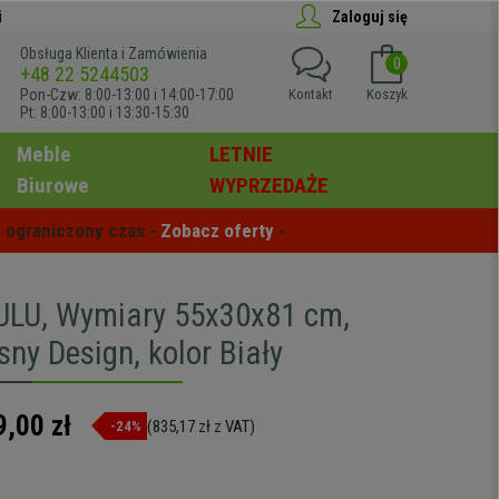
i
Zaloguj się
Obsługa Klienta i Zamówienia
0
+48 22 5244503
Pon-Czw: 8:00-13:00 i 14:00-17:00
Kontakt
Koszyk
Pt: 8:00-13:00 i 13:30-15:30
Meble
LETNIE
Biurowe
WYPRZEDAŻE
 ograniczony czas - 
Zobacz oferty
 -
ULU, Wymiary 55x30x81 cm,
ny Design, kolor Biały
9,00 zł
(835,17 zł z VAT)
-24%