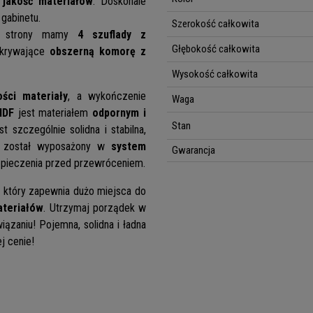
 jakość materiałów
. Doskonale
gabinetu.
Szerokość całkowita
j strony mamy
4 szuflady z
Głębokość całkowita
skrywające
obszerną komorę z
Wysokość całkowita
ości materiały
, a wykończenie
Waga
MDF
jest materiałem
odpornym i
Stan
t szczególnie solidna i stabilna,
l został wyposażony w
system
Gwarancja
pieczenia przed przewróceniem.
, który zapewnia dużo miejsca do
ateriałów
. Utrzymaj porządek w
ązaniu! Pojemna, solidna i ładna
j cenie!