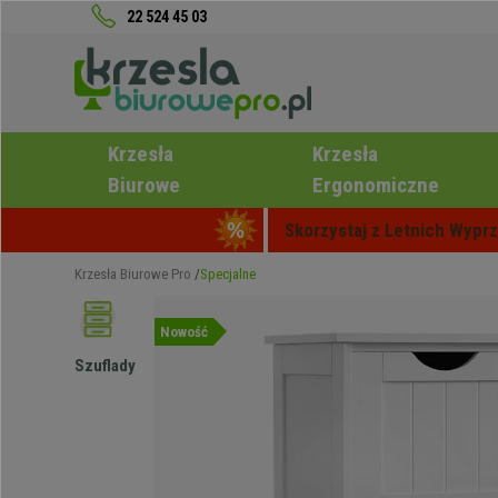
22 524 45 03
Krzesła
Krzesła
Biurowe
Ergonomiczne
Skorzystaj z Letnich Wyprz
Krzesła Biurowe Pro
Specjalne
Nowość
Szuflady