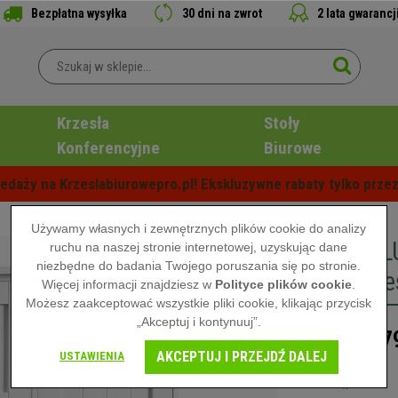
Bezpłatna wysyłka
30 dni na zwrot
2 lata gwarancj
Krzesła
Stoły
Konferencyjne
Biurowe
edaży na Krzeslabiurowepro.pl! Ekskluzywne rabaty tylko przez
Używamy własnych i zewnętrznych plików cookie do analizy
Szafka L
ruchu na naszej stronie internetowej, uzyskując dane
niezbędne do badania Twojego poruszania się po stronie.
Nowoczes
Więcej informacji znajdziesz w
Polityce plików cookie
.
Możesz zaakceptować wszystkie pliki cookie, klikając przycisk
„Akceptuj i kontynuuj”.
67
899,00 zł
AKCEPTUJ I PRZEJDŹ DALEJ
USTAWIENIA
Niedostępne