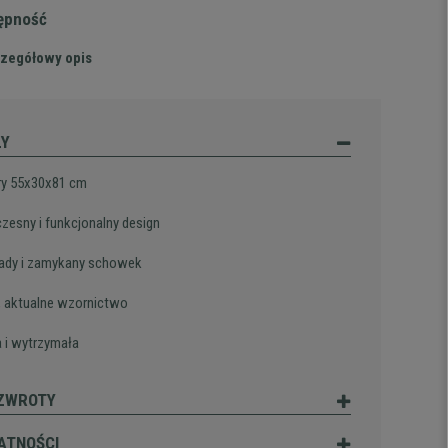
tępność
zegółowy opis
ŁY
y 55x30x81 cm
esny i funkcjonalny design
lady i zamykany schowek
, aktualne wzornictwo
a i wytrzymała
 ZWROTY
ATNOŚCI