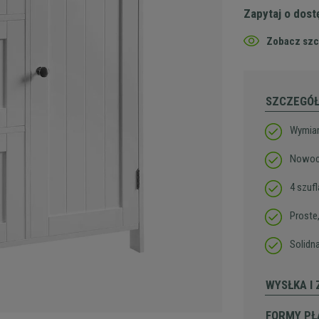
Zapytaj o dos
Zobacz szc
SZCZEGÓ
Wymiar
Nowocz
4 szuf
Proste
Solidn
WYSŁKA I
FORMY PŁ