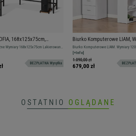
OFIA, 168x125x75cm,
Biurko Komputerowe LIAM, W
 Stelaż kolor Czarny, Blat
120x49x72 cm, kolor Biały
Lakierowany
Biurko Komputerowe LIAM. Wymiary 120x
b
etalowy stelaż
wysokości. Model pełen prostoty, który doskonale
[+Info]
łączy w sobie przestrzeń użytkową z mi
1.090,00 zł
BEZPŁATNA Wysyłka
BEZPŁAT
przechowywania.
zł
679,00 zł
OSTATNIO
OGLĄDANE