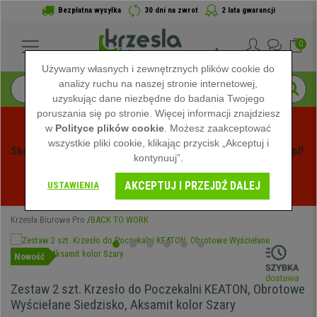
Bezpłatna wysyłka
30 dni na zwrot
2 lata gwarancji
0
Używamy własnych i zewnętrznych plików cookie do
analizy ruchu na naszej stronie internetowej,
uzyskując dane niezbędne do badania Twojego
poruszania się po stronie. Więcej informacji znajdziesz
w
Polityce plików cookie
. Możesz zaakceptować
wszystkie pliki cookie, klikając przycisk „Akceptuj i
Skorzystaj z Letnich Wyprzedaży na Krzeslabiurowepro.pl! 
kontynuuj”.
Ekskluzywne rabaty tylko przez ograniczony czas - 
AKCEPTUJ I PRZEJDŹ DALEJ
Zobacz oferty
 -
USTAWIENIA
Krzesła Biurowe Pro
BACK TO WORK
Nowość
Zestaw 2 szt. Krzesło do Poczekalni KEATON, Obrotowe
Wyściełane Siedzisko, Aksamit kolor Szary