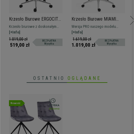
Krzesło Biurowe ERGOCITY,
Krzesło Biurowe MIAMI
Podparcie Lędźwiowe,
PRO, Mechanizm Synchro,
Krzesło biurowe z doskonałym
Wersja PRO naszego modelu
Odchylane Oparcie, Czarne
Metalowa Podstawa,
podparciem lędźwiowym, bardzo
[+Info]
MIAMI, z solidną i elegancką
[+Info]
Podparcie Lędźwiowe,
wygodne. Solidne i wytrzymałe, z
metalową podstawą oraz
1.019,00 zł
1.619,00 zł
BEZPŁATNA
BEZPŁATNA
Czarne
metalową podstawą.
mechanizmem synchronicznym z
519,00 zł
1.019,00 zł
Wysyłka
Wysyłka
blokadą pozycji. Jeszcze
wygodniejsza i solidna!
OSTATNIO
OGLĄDANE
Nowość