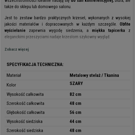
wszechstronności idealnie nadają się
do sali konferencyjnej
, biura, ale
także do sklepu lub domowego salonu.
Jest to zestaw bardzo praktycznych krzeseł, wykonanych z wysokiej
jakości materiałów i dopracowanych w każdym szczególe.
Obfite
wyściełanie
zapewnia wygodę siedzenia, a
miękka tapicerka
z
eleganckimi przeszyciami nadaje krzesłom szykowny wygląd.
Podstawa składa się z czterech nóg z metalu
malowanego proszkowo
Zobacz więcej
na kolor matowej czerni. Konstrukcja jest solidna i stabilna, wytrzymując
obciążenie do 120 kg
. Nóżki wyposażone zostały w
antypoślizgowe
SPECYFIKACJA TECHNICZNA:
nakładki
chroniące podłogę.
Materiał
Metalowy stelaż / Tkanina
Ciekawą cechą tego krzesła jest to, że
siedzisko obraca się o 180º
, po
SZARY
czym automatycznie
wraca do pierwotnej pozycji
. Funkcja ta zapewnia
Kolor
większą swobodę ruchu podczas zebrań lub rodzinnych obiadów.
Wysokość całkowita
82 cm
Model ten dostępny jest
w różnych kolorach
, a także w aksamitnym
Szerokość całkowita
48 cm
obiciu. Wybierz ten, który najlepiej pasuje do Twojego wnętrza lub
Głębokość całkowita
56 cm
najbardziej
odpowiada Twoim osobistym gustom
. Nie przegap oferty na
Krzeslabiurowepro.pl i skorzystaj z bezpłatnej dostawy.
Wysokość siedziska
44 cm
Szerokość siedziska
48 cm