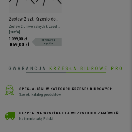
Zestaw 2 szt. Krzesło do
Poczekalni KEATON,
Zestaw 2 uniwersalnych krzeseł na
Obrotowe Wyściełane
obrotowych metalowych nogach,
[+Info]
Siedzisko, Aksamit kolor
tapicerowane tkaniną.
1.099,00 zł
BEZPŁATNA
Szary
859,00 zł
wysyłka
GWARANCJA
KRZESŁA BIUROWE PRO
SPECJALIŚCI W KATEGORII KRZESEŁ BIUROWYCH
Szeroki katalog produktów
BEZPŁATNA WYSYŁKA DLA WSZYSTKICH ZAMÓWIEŃ
Na terenie całej Polski