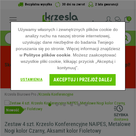
Bezpłatna wysyłka
30 dni na zwrot
2 lata gwarancji
0
Używamy własnych i zewnętrznych plików cookie do
analizy ruchu na naszej stronie internetowej,
uzyskując dane niezbędne do badania Twojego
poruszania się po stronie. Więcej informacji znajdziesz
w
Polityce plików cookie
. Możesz zaakceptować
wszystkie pliki cookie, klikając przycisk „Akceptuj i
Skorzystaj z Letnich Wyprzedaży na Krzeslabiurowepro.pl! 
kontynuuj”.
Ekskluzywne rabaty tylko przez ograniczony czas - 
AKCEPTUJ I PRZEJDŹ DALEJ
Zobacz oferty
 -
USTAWIENIA
Krzesła Biurowe Pro
Krzesła Konferencyjne
Nowość
Zestaw 4 szt. Krzesło Konferencyjne NAIPES, Metalowe
Nogi kolor Czarny, Aksamit kolor Fioletowy