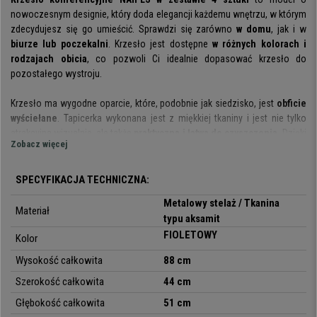
nowoczesnym designie, który doda elegancji każdemu wnętrzu, w którym
zdecydujesz się go umieścić. Sprawdzi się zarówno
w domu
, jak i w
biurze lub poczekalni
. Krzesło jest dostępne
w różnych kolorach i
rodzajach obicia
, co pozwoli Ci idealnie dopasować krzesło do
pozostałego wystroju.
Krzesło ma wygodne oparcie, które, podobnie jak siedzisko, jest
obficie
wyściełane
. Tapicerka wykonana jest z miękkiej tkaniny i jest nie tylko
atrakcyjna wizualnie, ale także
praktyczna i łatwa do czyszczenia.
Dzięki
Zobacz więcej
miękkiej wyściółce oraz
wyprofilowanym kształtom
krzesło to jest
wygodne nawet po kilku godzinach siedzenia, co czyni ten model
idealnym meblem do wyposażenia poczekalni.
SPECYFIKACJA TECHNICZNA:
Metalowy stelaż / Tkanina
Krzesło dostępne jest również w tapicerce z imitacji skóry lub tkaniny
Materiał
typu aksamit
obiciowej. Stelaż wykonany jest z
matowego czarnego metalu
. Solidny
FIOLETOWY
materiał zapewnia
trwałość krzesła
, a jednocześnie nadaje mu
Kolor
nowoczesny i elegancki charakter
. Nogi zostały wyposażone w
Wysokość całkowita
88 cm
antypoślizgowe stopki
, które jednocześnie ochronią podłogę, na której
Szerokość całkowita
44 cm
krzesło będzie użytkowane.
Głębokość całkowita
51 cm
Krzesło wykonane zostało z
wysokiej jakości materiałów
i jest łatwe w