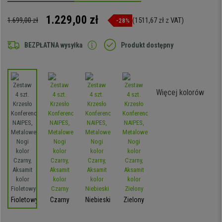
1.229,00 zł
1.699,00 zł
(1511,67 zł z VAT)
-28%
BEZPŁATNA wysyłka
Produkt dostępny
Więcej kolorów
Fioletowy
Czarny
Niebieski
Zielony