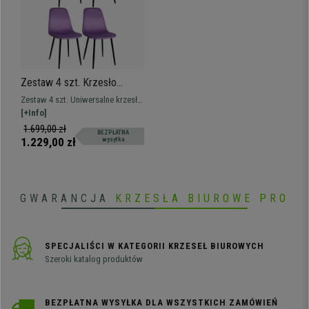
Zestaw 4 szt. Krzesło
Konferencyjne NAIPES,
Zestaw 4 szt. Uniwersalne krzesło
Metalowe Nogi kolor Czarny,
konferencyjne na metalowych
[+Info]
Aksamit kolor Fioletowy
nogach dostępne w różnych
1.699,00 zł
BEZPŁATNA
kolorach i rodzajach tapicerki.
1.229,00 zł
wysyłka
GWARANCJA
KRZESŁA BIUROWE PRO
SPECJALIŚCI W KATEGORII KRZESEŁ BIUROWYCH
Szeroki katalog produktów
BEZPŁATNA WYSYŁKA DLA WSZYSTKICH ZAMÓWIEŃ