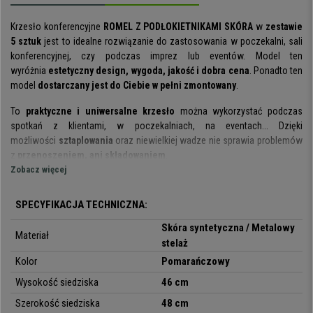
Krzesło konferencyjne
ROMEL Z PODŁOKIETNIKAMI SKÓRA
w
zestawie
5 sztuk
jest to idealne rozwiązanie do zastosowania w poczekalni, sali
konferencyjnej, czy podczas imprez lub eventów. Model ten
wyróżnia
estetyczny design, wygoda, jakość i dobra cena
. Ponadto ten
model
dostarczany jest do Ciebie w pełni zmontowany
.
To
praktyczne i uniwersalne krzesło
można wykorzystać podczas
spotkań z klientami, w poczekalniach, na eventach... Dzięki
możliwości
sztaplowania
oraz niewielkiej wadze nie sprawia problemów
z
przenoszeniem, ani składowaniem
.
Zobacz więcej
Ergonomiczna konstrukcja
wraz z
wyściełanym siedziskiem i
oparciem
sprawiają, że krzesło jest bardzo wygodne. Możesz mieć
SPECYFIKACJA TECHNICZNA:
pewność, że Twoi goście i klienci będą mieli zapewniony wysoki komfort
przez wiele godzin. Ponadto model ten został wyposażony w
Skóra syntetyczna / Metalowy
Materiał
podłokietniki
, dzięki którym komfort jest jeszcze pełniejszy.
stelaż
Kolor
Pomarańczowy
Model ten został wyprodukowany z użyciem
wysokiej jakości
materiałów
. Konstrukcja krzesła oparta jest na
stalowym stelażu o 4
Wysokość siedziska
46 cm
nogach
, który zapewnia stabilność i wytrzymałość mebla. Wyściełane
Szerokość siedziska
48 cm
siedzisko i oparcie zostały
obite wysokiej jakości skórą syntetyczną