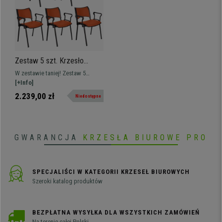
Zestaw 5 szt. Krzesło
Konferencyjne ROMEL Z
W zestawie taniej! Zestaw 5
PODŁOKIETNIKAMI SKÓRA,
praktycznych i wszechstronnych
[+Info]
Sztaplowane, Czarne Nogi,
krzeseł konferencyjnych ROMEL Z
2.239,00 zł
Niedostępne
Pomarańczowe
PODŁOKIETNIKAMI SKÓRA.
Wygodne, wytrzymałe i o pięknym,
nowoczesnym designie.
GWARANCJA
KRZESŁA BIUROWE PRO
SPECJALIŚCI W KATEGORII KRZESEŁ BIUROWYCH
Szeroki katalog produktów
BEZPŁATNA WYSYŁKA DLA WSZYSTKICH ZAMÓWIEŃ
Na terenie całej Polski