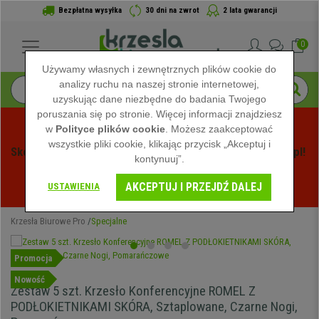
Bezpłatna wysyłka
30 dni na zwrot
2 lata gwarancji
0
Używamy własnych i zewnętrznych plików cookie do
analizy ruchu na naszej stronie internetowej,
uzyskując dane niezbędne do badania Twojego
poruszania się po stronie. Więcej informacji znajdziesz
w
Polityce plików cookie
. Możesz zaakceptować
wszystkie pliki cookie, klikając przycisk „Akceptuj i
Skorzystaj z Letnich Wyprzedaży na Krzeslabiurowepro.pl! 
kontynuuj”.
Ekskluzywne rabaty tylko przez ograniczony czas - 
AKCEPTUJ I PRZEJDŹ DALEJ
Zobacz oferty
 -
USTAWIENIA
Krzesła Biurowe Pro
Specjalne
Promocja
Nowość
Zestaw 5 szt. Krzesło Konferencyjne ROMEL Z
PODŁOKIETNIKAMI SKÓRA, Sztaplowane, Czarne Nogi,