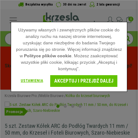
Bezpłatna wysyłka
30 dni na zwrot
2 lata gwarancji
0
Używamy własnych i zewnętrznych plików cookie do
analizy ruchu na naszej stronie internetowej,
uzyskując dane niezbędne do badania Twojego
poruszania się po stronie. Więcej informacji znajdziesz
w
Polityce plików cookie
. Możesz zaakceptować
wszystkie pliki cookie, klikając przycisk „Akceptuj i
Skorzystaj z Letnich Wyprzedaży na Krzeslabiurowepro.pl! 
kontynuuj”.
Ekskluzywne rabaty tylko przez ograniczony czas - 
AKCEPTUJ I PRZEJDŹ DALEJ
Zobacz oferty
 -
USTAWIENIA
Krzesła Biurowe Pro
Meble Biurowe
Kółka do krzeseł biurowych
Promocja
5 szt. Zestaw Kółek ARC do Podłóg Twardych 11 mm /
50 mm, do Krzeseł i Foteli Biurowych, Szaro-Niebieskie