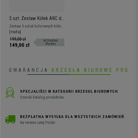
5 szt. Zestaw Kółek ARC do
Podłóg Twardych 11 mm /
Zestaw 5 sztuk kolorowych kółek
50 mm, do Krzeseł i Foteli
do parkietów. Nie rysują i nie
[+Info]
Biurowych, Szaro-Niebieskie
brudzą.
199,00 zł
BEZPŁATNA
149,00 zł
Wysyłka
GWARANCJA
KRZESŁA BIUROWE PRO
SPECJALIŚCI W KATEGORII KRZESEŁ BIUROWYCH
Szeroki katalog produktów
BEZPŁATNA WYSYŁKA DLA WSZYSTKICH ZAMÓWIEŃ
Na terenie całej Polski