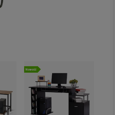
Nowość
Promocj
Nowość