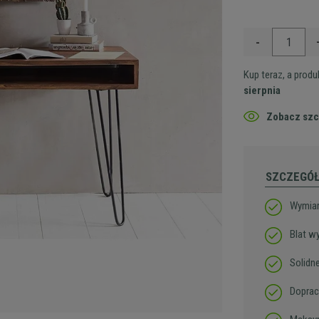
-
Kup teraz, a prod
sierpnia
Zobacz szc
SZCZEGÓ
Wymiar
Blat w
Solidn
Doprac