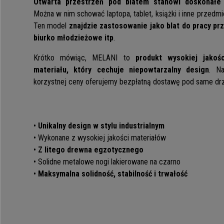
Otwarta przestrzeń pod blatem stanowi doskonałe
Można w nim schować laptopa, tablet, książki i inne przedm
Ten model
znajdzie zastosowanie jako blat do pracy prz
biurko młodzieżowe itp
.
Krótko mówiąc, MELANI to
produkt wysokiej jakoś
materiału, który cechuje niepowtarzalny design
. N
korzystnej ceny oferujemy bezpłatną dostawę pod same drzw
•
Unikalny design w stylu industrialnym
• Wykonane z wysokiej jakości materiałów
•
Z litego drewna egzotycznego
• Solidne metalowe nogi lakierowane na czarno
•
Maksymalna solidność, stabilność i trwałość