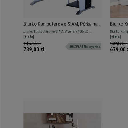
Biurko Komputerowe SIAM, Półka na
Biurko 
Procesor i Szuflady, 100x52x75 cm,
120x49x7
Biurko komputerowe SIAM. Wymiary 100x52 i
Biurko Komp
Blat kolor Czarny
wysokość 75 cm. Model o nowoczesnym designie,
[+Info]
wysokości. Model pełen prostoty, który doskonale
[+Info]
idealny do pracy przy komputerze, z dużą ilością
łączy w sob
1.159,00 zł
1.090,00 zł
BEZPŁATNA wysyłka
miejsca do przechowywania.
przechowyw
739,00 zł
679,00 