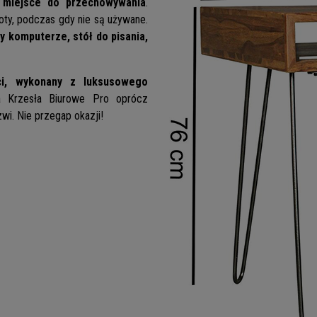
 miejsce do przechowywania
.
ioty, podczas gdy nie są używane.
y komputerze, stół do pisania,
ci, wykonany z luksusowego
a Krzesła Biurowe Pro oprócz
i. Nie przegap okazji!