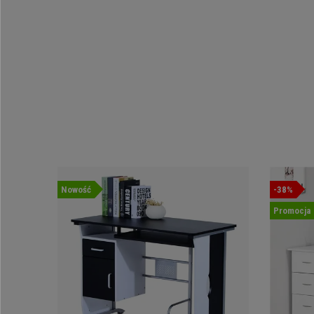
Nowość
-38%
Promocja