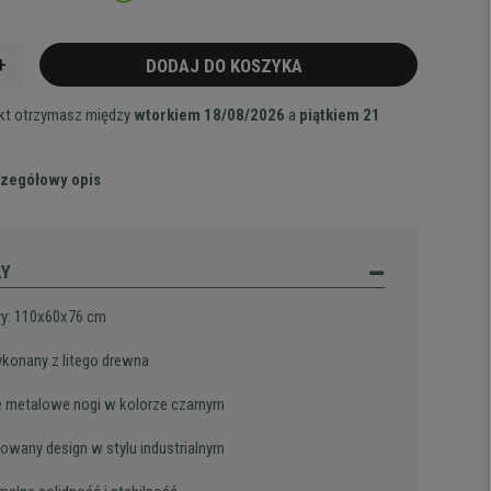
+
DODAJ DO KOSZYKA
ukt otrzymasz między
wtorkiem 18/08/2026
a
piątkiem 21
zegółowy opis
ŁY
y: 110x60x76 cm
ykonany z litego drewna
e metalowe nogi w kolorze czarnym
owany design w stylu industrialnym