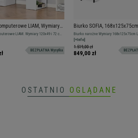
Komputerowe LIAM, Wymiary
Biurko SOFIA, 168x125x75cm
2 cm, kolor Biały
Metalowy Stelaż kolor Czarny,
uterowe LIAM. Wymiary 120x49 i 72 cm
Biurko narożne Wymiary 168x125x75cm Lakierowany
kolor Dąb
na czarno metalowy stelaż
[+Info]
ie przestrzeń użytkową z miejscem do
1.519,00 zł
BEZPŁATNA Wysyłka
BEZPŁAT
ania.
zł
849,00 zł
OSTATNIO
OGLĄDANE