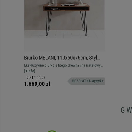
Biurko MELANI, 110x60x76cm, Styl
Industrialny, Lite Drewno i Metal
Ekskluzywne biurko z litego drewna i na metalowych
nogach. Styl industrialny, o doskonałej jakości i
[+Info]
wykończeniu
2.319,00 zł
BEZPŁATNA wysyłka
1.669,00 zł
G