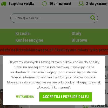
Bezpłatna wysyłka
30 dni na zwrot
2 lata gwarancj
Krzesła
Stoły
Konferencyjne
Biurowe
edaży na Krzeslabiurowepro.pl! Ekskluzywne rabaty tylko przez
Używamy własnych i zewnętrznych plików cookie do analizy
Biurko M
ruchu na naszej stronie internetowej, uzyskując dane
niezbędne do badania Twojego poruszania się po stronie.
Industria
Więcej informacji znajdziesz w
Polityce plików cookie
.
Możesz zaakceptować wszystkie pliki cookie, klikając przycisk
„Akceptuj i kontynuuj”.
1
2.319,00 zł
AKCEPTUJ I PRZEJDŹ DALEJ
USTAWIENIA
BEZPŁATNA