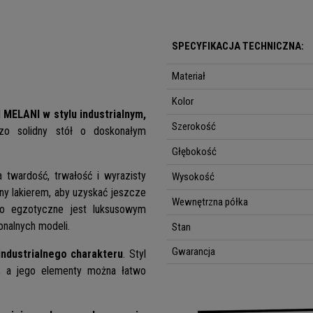
SPECYFIKACJA TECHNICZNA:
Materiał
Kolor
l
MELANI w stylu industrialnym,
Szerokość
zo solidny stół o doskonałym
Głębokość
 twardość, trwałość i wyrazisty
Wysokość
ny lakierem, aby uzyskać jeszcze
Wewnętrzna półka
no egzotyczne jest luksusowym
onalnych modeli.
Stan
Gwarancja
ndustrialnego charakteru
. Styl
e, a jego elementy można łatwo