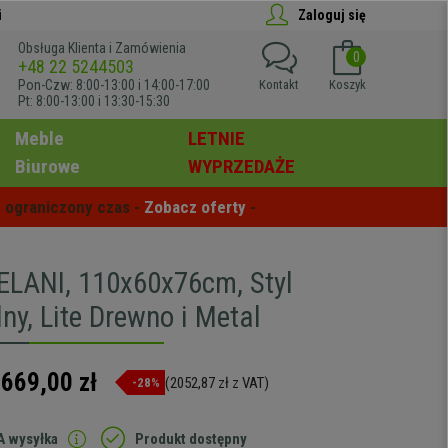
i
Zaloguj się
Obsługa Klienta i Zamówienia
0
+48 22 5244503
Pon-Czw: 8:00-13:00 i 14:00-17:00
Kontakt
Koszyk
Pt: 8:00-13:00 i 13:30-15:30
Meble
LETNIE
Biurowe
WYPRZEDAŻE
 ograniczony czas - 
Zobacz oferty
 -
ELANI, 110x60x76cm, Styl
lny, Lite Drewno i Metal
.669,00 zł
(2052,87 zł z VAT)
-28%
 wysyłka
Produkt dostępny