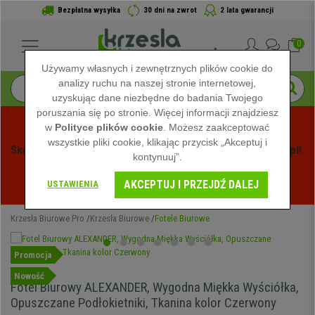
Bezpłatna wysyłka
30 dni na zwrot
2 lata gwarancji
0
Używamy własnych i zewnętrznych plików cookie do
analizy ruchu na naszej stronie internetowej,
uzyskując dane niezbędne do badania Twojego
poruszania się po stronie. Więcej informacji znajdziesz
w
Polityce plików cookie
. Możesz zaakceptować
wszystkie pliki cookie, klikając przycisk „Akceptuj i
Skorzystaj z Letnich Wyprzedaży na Krzeslabiurowepro.pl! 
kontynuuj”.
Ekskluzywne rabaty tylko przez ograniczony czas - 
AKCEPTUJ I PRZEJDŹ DALEJ
Zobacz oferty
 -
USTAWIENIA
Krzesła Biurowe Pro
Krzesła Biurowe
Fotele Biurowe
Promocja
Nowość
Fotel Biurowy ALEXANDER, Wygodna Miękka Wyściółka,
Opuszczane Podłokietniki, Tkanina kolor Czerwony