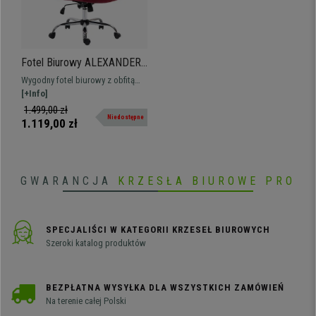
Fotel Biurowy ALEXANDER,
Wygodna Miękka Wyściółka,
Wygodny fotel biurowy z obfitą
Opuszczane Podłokietniki,
wyściółką, mechanizmem bujania i
[+Info]
Tkanina kolor Czerwony
opuszczanymi podłokietnikami.
1.499,00 zł
Niedostępne
Dostępny w różnych kolorach.
1.119,00 zł
GWARANCJA
KRZESŁA BIUROWE PRO
SPECJALIŚCI W KATEGORII KRZESEŁ BIUROWYCH
Szeroki katalog produktów
BEZPŁATNA WYSYŁKA DLA WSZYSTKICH ZAMÓWIEŃ
Na terenie całej Polski