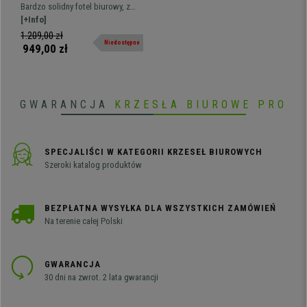
Grube Wypełnienie,
Bardzo solidny fotel biurowy, z
Wzmocniony do 160 kg,
miękkim wypełnieniem i tapicerką
[+Info]
Skóra Kolor Bordowy
ze skóry syntetycznej dostępnej w
1.209,00 zł
Niedostępne
wielu kolorach.
949,00 zł
GWARANCJA
KRZESŁA BIUROWE PRO
SPECJALIŚCI W KATEGORII KRZESEŁ BIUROWYCH
Szeroki katalog produktów
BEZPŁATNA WYSYŁKA DLA WSZYSTKICH ZAMÓWIEŃ
Na terenie całej Polski
GWARANCJA
30 dni na zwrot. 2 lata gwarancji