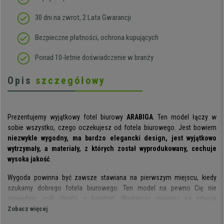
30 dni na zwrot, 2 Lata Gwarancji
Bezpieczne płatności, ochrona kupujących
Ponad 10-letnie doświadczenie w branży
Opis
szczegółowy
Prezentujemy wyjątkowy fotel biurowy
ARABIGA
. Ten model łączy w
sobie wszystko, czego oczekujesz od fotela biurowego. Jest bowiem
niezwykle wygodny, ma bardzo elegancki design, jest wyjątkowo
wytrzymały, a materiały, z których został wyprodukowany, cechuje
wysoka jakość
.
Wygoda powinna być zawsze stawiana na pierwszym miejscu, kiedy
szukamy dobrego fotela biurowego. Ten model na pewno Cię nie
zawiedzie, jeśli chodzi o komfort. Wystarczy spojrzeć na zdjęcia
produktowe, aby zdać sobie sprawę, że mamy do czynienia z
Zobacz więcej
wyjątkowo
wygodnym fotelem, dzięki grubemu wypełnieniu tapicerki tak na