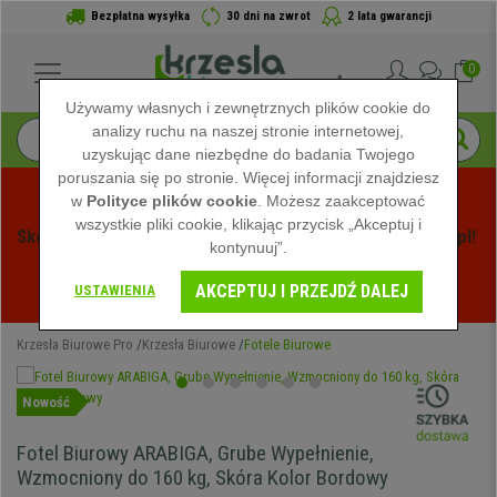
Bezpłatna wysyłka
30 dni na zwrot
2 lata gwarancji
0
Używamy własnych i zewnętrznych plików cookie do
analizy ruchu na naszej stronie internetowej,
uzyskując dane niezbędne do badania Twojego
poruszania się po stronie. Więcej informacji znajdziesz
w
Polityce plików cookie
. Możesz zaakceptować
wszystkie pliki cookie, klikając przycisk „Akceptuj i
Skorzystaj z Letnich Wyprzedaży na Krzeslabiurowepro.pl! 
kontynuuj”.
Ekskluzywne rabaty tylko przez ograniczony czas - 
AKCEPTUJ I PRZEJDŹ DALEJ
Zobacz oferty
 -
USTAWIENIA
Krzesła Biurowe Pro
Krzesła Biurowe
Fotele Biurowe
Nowość
Fotel Biurowy ARABIGA, Grube Wypełnienie,
Wzmocniony do 160 kg, Skóra Kolor Bordowy