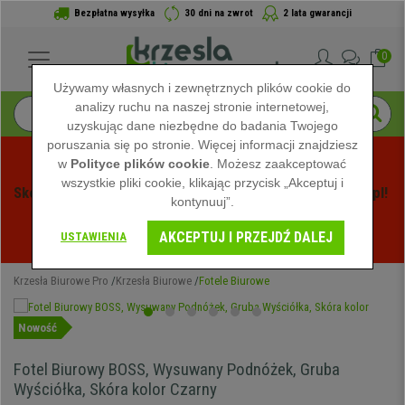
Bezpłatna wysyłka
30 dni na zwrot
2 lata gwarancji
0
Używamy własnych i zewnętrznych plików cookie do
analizy ruchu na naszej stronie internetowej,
uzyskując dane niezbędne do badania Twojego
poruszania się po stronie. Więcej informacji znajdziesz
w
Polityce plików cookie
. Możesz zaakceptować
wszystkie pliki cookie, klikając przycisk „Akceptuj i
Skorzystaj z Letnich Wyprzedaży na Krzeslabiurowepro.pl! 
kontynuuj”.
Ekskluzywne rabaty tylko przez ograniczony czas - 
AKCEPTUJ I PRZEJDŹ DALEJ
Zobacz oferty
 -
USTAWIENIA
Krzesła Biurowe Pro
Krzesła Biurowe
Fotele Biurowe
Nowość
Fotel Biurowy BOSS, Wysuwany Podnóżek, Gruba
Wyściółka, Skóra kolor Czarny