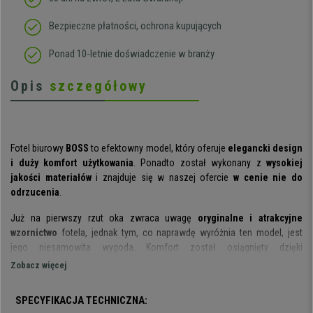
Bezpieczne płatności, ochrona kupujących
Ponad 10-letnie doświadczenie w branży
Opis
szczegółowy
Fotel biurowy
BOSS
to efektowny model, który oferuje
elegancki design
i duży komfort użytkowania
. Ponadto został wykonany z
wysokiej
jakości materiałów
i znajduje się w naszej ofercie
w cenie nie do
odrzucenia
.
Już na pierwszy rzut oka zwraca uwagę
oryginalne i atrakcyjne
wzornictwo
fotela, jednak tym, co naprawdę wyróżnia ten model, jest
jego niesamowita wygoda. Komfort został osiągnięty dzięki
zastosowaniu
grubej wyściółki
, która zapewnia
maksymalną
Zobacz więcej
wygodę
podczas długich godzin spędzanych na siedząco.
Oparcie
odchylane do kąta 130 stopni oraz wysuwany podnóżek
zachęcają do
SPECYFIKACJA TECHNICZNA:
odpoczynku, pozwalając na pracę w pozycji półleżącej i z uniesionymi