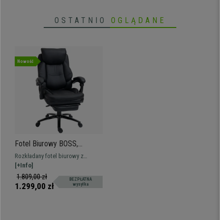
OSTATNIO
OGLĄDANE
Nowość
Fotel Biurowy BOSS,
Wysuwany Podnóżek, Gruba
Rozkładany fotel biurowy z
Wyściółka, Skóra kolor
wysuwanym podnóżkiem. Gruba
[+Info]
Czarny
wyściółka obita skórą syntetyczną.
1.809,00 zł
BEZPŁATNA
1.299,00 zł
wysyłka