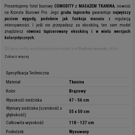
Prezentujemy fotel biurowy
COMODITY z MASAŻEM TKANINA
, nowość
na Krzesła Biurowe Pro. Jego
gruba tapicerka
gwarantuje
najwyższy
poziom wygody, podobnie jak funkcja masażu
z regulacją
intensywności. I jeśli nie przepadasz za ekoskórą, ten sam model
znajdziesz
również tapicerowany ekoskórą i w wielu wersjach
kolorystycznych
.
Główną cechą wyróżniającą ten model jest
funkcja masażu
, która
sprawia, że nie jest to zwykły fotel biurowy, a raczej mebel do relaksu.
Zobacz więcej
Posiada
odchylane oparcie oraz wysuwany podnóżek
, co pozwala na
większą swobodę ruchów i dopasowanie. Ustawiając fotel w wybranej
Specyfikacja Techniczna:
pozycji,
zdecydowanie
można w nim wygodnie odpocząć
np. podczas
przerwy w pracy, prawie w pozycji leżącej.
Materiał
Tkanina
Kolor
Brązowy
Jeśli chodzi o
funkcję masażu
, jest włączana za pomocą wygodnego
pilota, dzięki któremu możesz
regulować intensywność
(2 poziomy)
Wysokość siedziska
47 - 56 cm
oraz wybrać
rodzaj masażu
, którego jest
dostępnych 5 rodzajów
.
Wymiary siedziska (szerokość x
Ponadto możesz
wybrać także część ciała
, na której ma się skupić
55 x 50 cm
głębokość)
masaż. Jest ich 7 do wyboru: głowa, dwie strefy górnych pleców, dwie w
Całkowita wysokość
118 - 127 cm
dole pleców i dwie w nogach.
Podnóżek
Wysuwany
Grube wypełnienie
tapicerki zostało stworzone z myślą o dostarczeniu