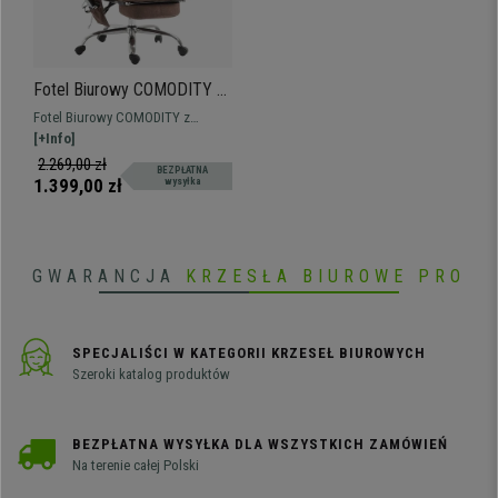
Fotel Biurowy COMODITY z
MASAŻEM TKANINA,
Fotel Biurowy COMODITY z
Wysuwany Podnóżek,
MASAŻEM TKANINA: z funkcją
[+Info]
Funkcja Masażu, kolor
masażu, rozkładany i z
2.269,00 zł
BEZPŁATNA
Brązowy
wysuwanym podnóżkiem to fotel
1.399,00 zł
wysyłka
dla każdego, kto szuka jakości i
komfortu.
GWARANCJA
KRZESŁA BIUROWE PRO
SPECJALIŚCI W KATEGORII KRZESEŁ BIUROWYCH
Szeroki katalog produktów
BEZPŁATNA WYSYŁKA DLA WSZYSTKICH ZAMÓWIEŃ
Na terenie całej Polski