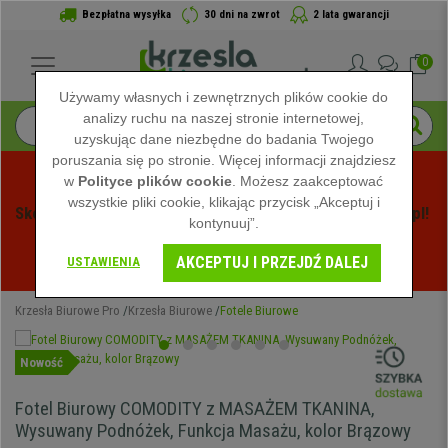
Bezpłatna wysyłka
30 dni na zwrot
2 lata gwarancji
0
Używamy własnych i zewnętrznych plików cookie do
analizy ruchu na naszej stronie internetowej,
uzyskując dane niezbędne do badania Twojego
poruszania się po stronie. Więcej informacji znajdziesz
w
Polityce plików cookie
. Możesz zaakceptować
wszystkie pliki cookie, klikając przycisk „Akceptuj i
Skorzystaj z Letnich Wyprzedaży na Krzeslabiurowepro.pl! 
kontynuuj”.
Ekskluzywne rabaty tylko przez ograniczony czas - 
AKCEPTUJ I PRZEJDŹ DALEJ
Zobacz oferty
 -
USTAWIENIA
Krzesła Biurowe Pro
Krzesła Biurowe
Fotele Biurowe
Nowość
Fotel Biurowy COMODITY z MASAŻEM TKANINA,
Wysuwany Podnóżek, Funkcja Masażu, kolor Brązowy