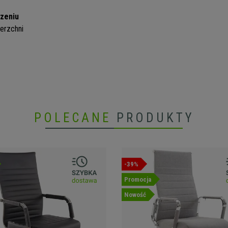
zeniu
erzchni
POLECANE
PRODUKTY
-39%
Promocja
Nowość