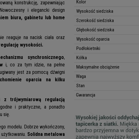
Kolor
waną konstrukcję, zapewniając
 Nowoczesny i elegancki design
Wysokość siedziska
iem biura, gabinetu lub home
Szerokość siedziska
Głębokość siedziska
ie reaguje na nacisk ciała oraz
Wysokość oparcia
egulację wysokości.
Podłokietniki
chanizmu synchronicznego
,
Kółka
ów
i, co za tym idzie, na pełne
Maksymalne obciążenie
ugiwany jest za pomocą dźwigni
Waga
uchomienie oparcia na kilku
Stan
Gwarancja
ki z trójwymiarową regulacją
godne i praktyczne, a ponadto
 się.
ego modelu. Dobrze wykończony,
 użytkowaniu.
Solidna metalowa