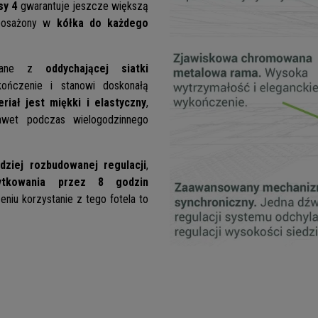
sy 4
gwarantuje jeszcze większą
posażony w
kółka
do każdego
konane z
oddychającej siatki
ńczenie i stanowi doskonałą
riał jest miękki i elastyczny
,
awet podczas wielogodzinnego
rdziej rozbudowanej regulacji
,
ytkowania przez 8 godzin
iu korzystanie z tego fotela to