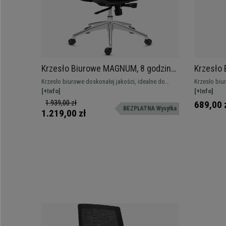
Krzesło Biurowe MAGNUM, 8 godzin
Krzesło 
Pracy, Aluminiowa Podstawa,
Design, 
Krzesło biurowe doskonałej jakości, idealne do
Krzesło biu
Podparcie Lędźwiowe, Czarne
Czarne
intensywnego użytkowania. Łączy eleganckie
[+Info]
designie, pr
[+Info]
wzornictwo i dopracowane detale z ekstremalną
materiałami 
1.939,00 zł
689,00 
BEZPŁATNA Wysyłka
wygodą.
1.219,00 zł