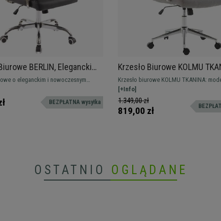
Biurowe BERLIN, Elegancki
Krzesło Biurowe KOLMU TKA
Bardzo Wygodne, Skórzane,
Metalowa Podstawa, Eleganc
rowe o eleganckim i nowoczesnym
Krzesło biurowe KOLMU TKANINA: mode
Pikowanie, Jasne Szare
zyciąga wzrok i łączy komfort z
uwagę designem, łączy komfort i materia
[+Info]
najwyższej jakości.
jakości.
1.349,00 zł
zł
BEZPŁATNA wysyłka
BEZPŁAT
819,00 zł
OSTATNIO
OGLĄDANE