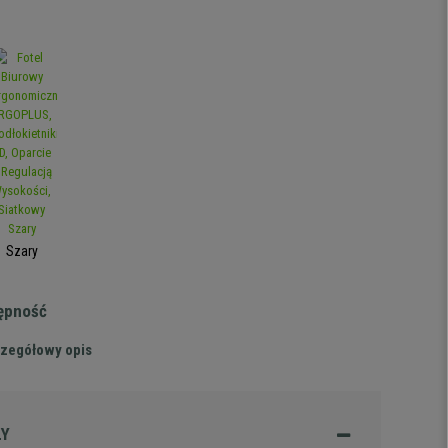
Szary
tępność
zegółowy opis
ŁY