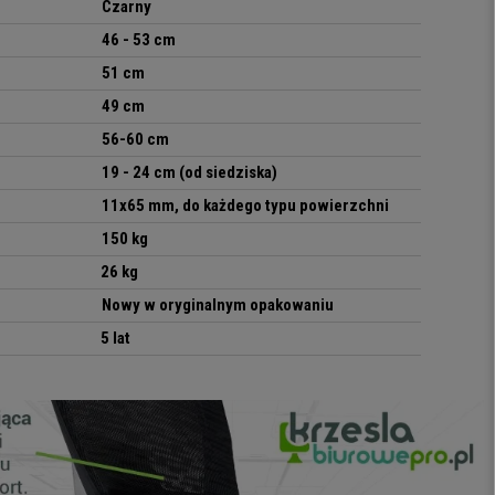
Czarny
46 - 53 cm
51
cm
49
cm
56-60
cm
19 - 24
cm (od siedziska)
11x65 mm, do każdego typu powierzchni
150
kg
26 kg
Nowy w oryginalnym opakowaniu
5 lat