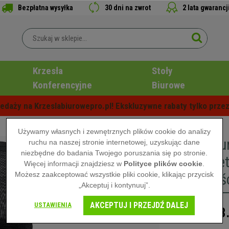
Bezpłatna wysyłka
30 dni na zwrot
2 lata gwarancj
Krzesła
Stoły
Konferencyjne
Biurowe
edaży na Krzeslabiurowepro.pl! Ekskluzywne rabaty tylko przez
Używamy własnych i zewnętrznych plików cookie do analizy
Fotel Bi
ruchu na naszej stronie internetowej, uzyskując dane
niezbędne do badania Twojego poruszania się po stronie.
Podłokiet
Więcej informacji znajdziesz w
Polityce plików cookie
.
Możesz zaakceptować wszystkie pliki cookie, klikając przycisk
Wysokośc
„Akceptuj i kontynuuj”.
AKCEPTUJ I PRZEJDŹ DALEJ
USTAWIENIA
3
4.009,00 zł