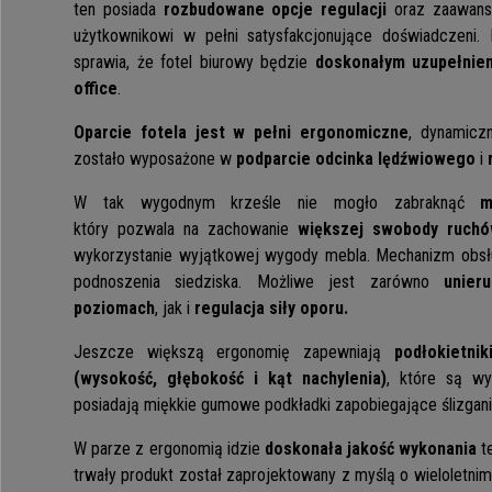
ten posiada
rozbudowane opcje regulacji
oraz zaawanso
użytkownikowi w pełni satysfakcjonujące doświadczeni.
sprawia, że fotel biurowy będzie
doskonałym uzupełnien
office
.
Oparcie fotela jest w pełni ergonomiczne
, dynamiczn
zostało wyposażone w
podparcie odcinka lędźwiowego
i
r
W tak wygodnym krześle nie mogło zabraknąć
me
który pozwala na zachowanie
większej swobody ruch
wykorzystanie wyjątkowej wygody mebla. Mechanizm obsł
podnoszenia siedziska. Możliwe jest zarówno
unier
poziomach
, jak i
regulacja siły oporu.
Jeszcze większą ergonomię zapewniają
podłokietni
(wysokość, głębokość i kąt nachylenia)
, które są wy
posiadają miękkie gumowe podkładki zapobiegające ślizganiu
W parze z ergonomią idzie
doskonała jakość wykonania
t
trwały produkt został zaprojektowany z myślą o wieloletnim