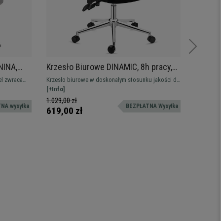
NINA,
Krzesło Biurowe DINAMIC, 8h pracy,
Krzesł
kie
Regulowane Oparcie, Wygodne i
VELVET,
l zwraca
Krzesło biurowe w doskonałym stosunku jakości do
Nasze ele
Solidne, Czarne
Elegan
ły wysokiej
ceny, bardzo wygodne i solidne. Regulowane
[+Info]
idealne, j
[+Info]
Czarne
oparcie i podłokietniki, ergonomiczny design
krzesła.
1.029,00 zł
2.549,0
NA wysyłka
BEZPŁATNA Wysyłka
619,00 zł
1.529,