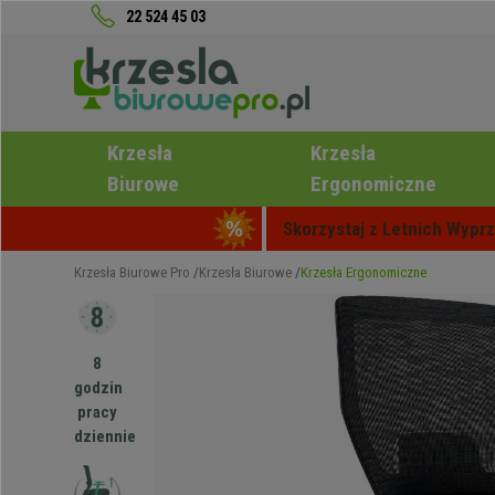
22 524 45 03
Krzesła
Krzesła
Biurowe
Ergonomiczne
Skorzystaj z Letnich Wyprz
Krzesła Biurowe Pro
Krzesła Biurowe
Krzesła Ergonomiczne
8
godzin
pracy
dziennie