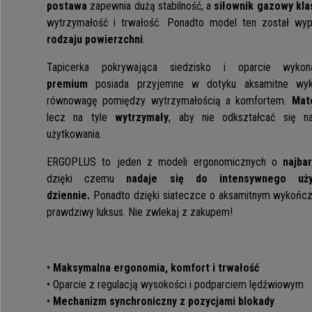
postawa
zapewnia dużą stabilność, a
siłownik gazowy kla
wytrzymałość i trwałość. Ponadto model ten został wy
rodzaju powierzchni
.
Tapicerka pokrywająca siedzisko i oparcie wy
premium
posiada przyjemne w dotyku aksamitne wyko
równowagę pomiędzy wytrzymałością a komfortem.
Mate
lecz na tyle
wytrzymały
, aby nie odkształcać się n
użytkowania.
ERGOPLUS to jeden z modeli ergonomicznych o
najba
dzięki czemu
nadaje się do intensywnego uż
dziennie.
Ponadto dzięki siateczce o aksamitnym wykończen
prawdziwy luksus. Nie zwlekaj z zakupem!
•
Maksymalna ergonomia, komfort i trwałość
• Oparcie z regulacją wysokości i podparciem lędźwiowym
•
Mechanizm synchroniczny z pozycjami blokady