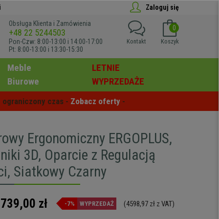
i
Zaloguj się
Obsługa Klienta i Zamówienia
0
+48 22 5244503
Pon-Czw: 8:00-13:00 i 14:00-17:00
Kontakt
Koszyk
Pt: 8:00-13:00 i 13:30-15:30
Meble
LETNIE
Biurowe
WYPRZEDAŻE
 ograniczony czas - 
Zobacz oferty
 -
urowy Ergonomiczny ERGOPLUS,
niki 3D, Oparcie z Regulacją
i, Siatkowy Czarny
.739,00 zł
(4598,97 zł z VAT)
-7%
WYPRZEDAŻ