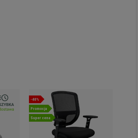
-40%
-40%
Promocja
Nowość
Super cena