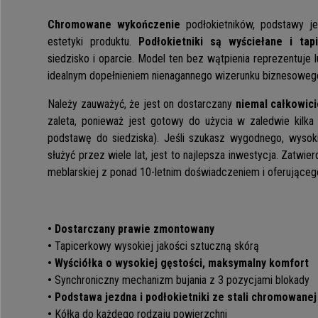
Chromowane wykończenie
podłokietników, podstawy je
estetyki produktu.
Podłokietniki są wyściełane i tap
siedzisko i oparcie. Model ten bez wątpienia reprezentuje lu
idealnym dopełnieniem nienagannego wizerunku biznesoweg
Należy zauważyć, że jest on dostarczany
niemal całkowi
zaleta, ponieważ jest gotowy do użycia w zaledwie kilk
podstawę do siedziska). Jeśli szukasz wygodnego, wysokie
służyć przez wiele lat, jest to najlepsza inwestycja. Zatwie
meblarskiej z ponad 10-letnim doświadczeniem i oferująceg
•
Dostarczany prawie zmontowany
•
Tapicerkowy wysokiej jakości sztuczną skórą
•
Wyściółka o wysokiej gęstości, maksymalny komfort
•
Synchroniczny mechanizm bujania z 3 pozycjami blokady
•
Podstawa jezdna i podłokietniki ze stali chromowanej
•
Kółka do każdego rodzaju powierzchni