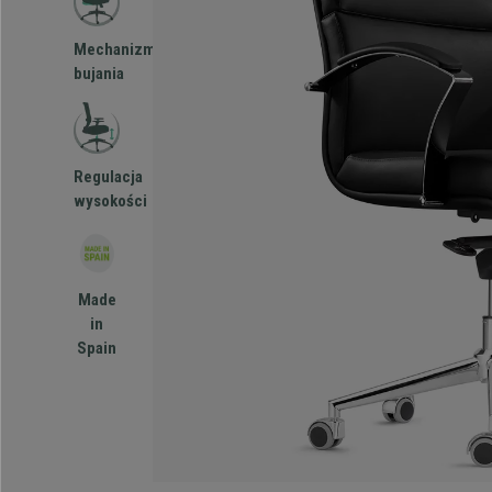
Mechanizm
bujania
Regulacja
wysokości
Made
in
Spain