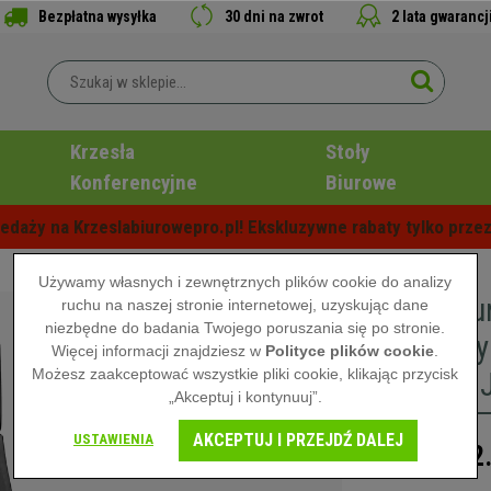
Bezpłatna wysyłka
30 dni na zwrot
2 lata gwarancj
Krzesła
Stoły
Konferencyjne
Biurowe
edaży na Krzeslabiurowepro.pl! Ekskluzywne rabaty tylko przez
Używamy własnych i zewnętrznych plików cookie do analizy
Fotel Bi
ruchu na naszej stronie internetowej, uzyskując dane
niezbędne do badania Twojego poruszania się po stronie.
Skórzany
Więcej informacji znajdziesz w
Polityce plików cookie
.
Możesz zaakceptować wszystkie pliki cookie, klikając przycisk
Wysoka J
„Akceptuj i kontynuuj”.
AKCEPTUJ I PRZEJDŹ DALEJ
USTAWIENIA
2
4.399,00 zł