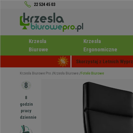
22 524 45 03
Krzesła
Krzesła
Biurowe
Ergonomiczne
Skorzystaj z Letnich Wyprz
Krzesła Biurowe Pro
Krzesła Biurowe
Fotele Biurowe
8
godzin
pracy
dziennie