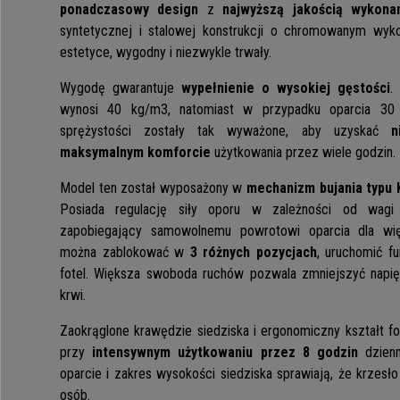
ponadczasowy design
z
najwyższą jakością wykona
syntetycznej i stalowej konstrukcji o chromowanym wyko
estetyce, wygodny i niezwykle trwały.
Wygodę gwarantuje
wypełnienie o wysokiej gęstości
.
wynosi 40 kg/m3, natomiast w przypadku oparcia 30 
sprężystości zostały tak wyważone, aby uzyskać
n
maksymalnym komforcie
użytkowania przez wiele godzin.
Model ten został wyposażony w
mechanizm bujania typu 
Posiada regulację siły oporu w zależności od wagi
zapobiegający samowolnemu powrotowi oparcia dla wię
można zablokować w
3 różnych pozycjach
, uruchomić fu
fotel. Większa swoboda ruchów pozwala zmniejszyć napię
krwi.
Zaokrąglone krawędzie siedziska i ergonomiczny kształt f
przy
intensywnym użytkowaniu przez 8 godzin
dzienn
oparcie i zakres wysokości siedziska sprawiają, że krzesło
osób.