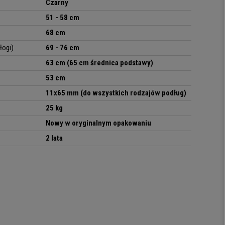
Czarny
51 - 58 cm
68 cm
łogi)
69 - 76 cm
63 cm (65 cm średnica podstawy)
53 cm
11x65 mm (do wszystkich rodzajów podług)
25 kg
Nowy w oryginalnym opakowaniu
2 lata