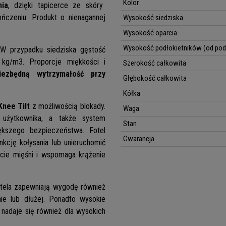
Kolor
nia
, dzięki tapicerce ze skóry
ńczeniu. Produkt o nienagannej
Wysokość siedziska
Wysokość oparcia
Wysokość podłokietników (od pod
 W przypadku siedziska gęstość
kg/m3. Proporcje miękkości i
Szerokość całkowita
iezbędną wytrzymałość przy
Głębokość całkowita
Kółka
Knee Tilt
z możliwością blokady.
Waga
 użytkownika, a także system
Stan
kszego bezpieczeństwa. Fotel
Gwarancja
nkcję kołysania lub unieruchomić
cie mięśni i wspomaga krążenie
otela zapewniają wygodę również
ie lub dłużej. Ponadto wysokie
 nadaje się również dla wysokich