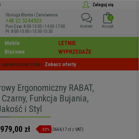
i
Zaloguj się
Obsługa Klienta i Zamówienia
0
+48 22 5244503
Pon-Czw: 8:00-13:00 i 14:00-17:00
Kontakt
Koszyk
Pt: 8:00-13:00 i 13:30-15:30
Meble
LETNIE
Biurowe
WYPRZEDAŻE
 ograniczony czas - 
Zobacz oferty
 -
urowy Ergonomiczny RABAT,
 Czarny, Funkcja Bujania,
akość i Styl
.979,00 zł
(3664,17 zł z VAT)
-32%