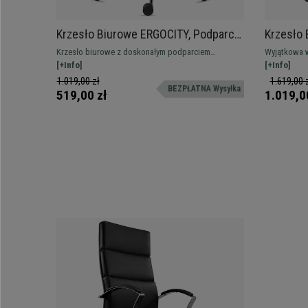
Krzesło Biurowe ERGOCITY, Podparcie
Krzesło
Lędźwiowe, Odchylane Oparcie,
MANTRA,
Krzesło biurowe z doskonałym podparciem
Wyjątkowa w
Czarne
Regulowa
lędźwiowym, bardzo wygodne. Solidne i wytrzymałe,
[+Info]
Dostosowana
[+Info]
Czarne
z metalową podstawą.
regulowanym
1.019,00 zł
1.619,00 
BEZPŁATNA Wysyłka
24/48 godzi
519,00 zł
1.019,0