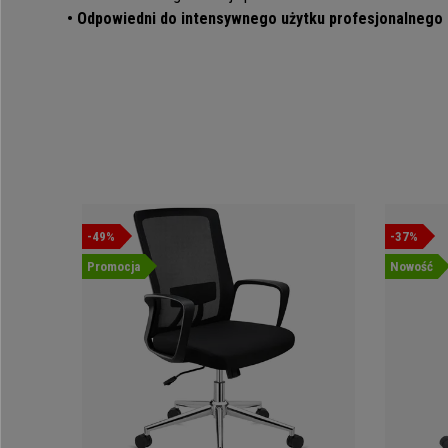
•
Odpowiedni do intensywnego użytku profesjonalnego
-49%
-37%
Promocja
Nowość