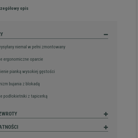
zegółowy opis
ŁY
wysyłany niemal w pełni zmontowany
e ergonomiczne oparcie
ienie pianką wysokiej gęstości
izm bujania z blokadą
e podłokietniki z tapicerką
 ZWROTY
ATNOŚCI