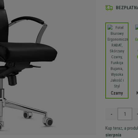
BEZPŁATNA
Czarny
-
Kup teraz, a prod
sierpnia