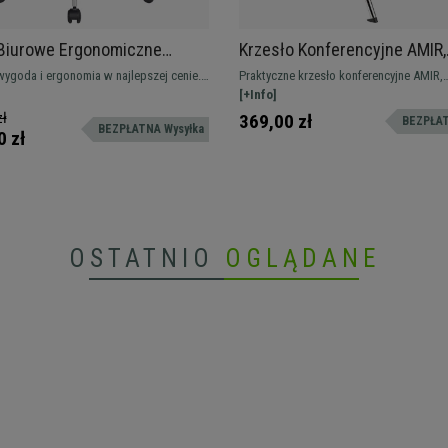
 Biurowe Ergonomiczne
Krzesło Konferencyjne AMIR,
 Niesamowite Oparcie,
Wygodne i Praktyczne, Sztap
ygoda i ergonomia w najlepszej cenie.
Praktyczne krzesło konferencyjne AMIR,
ne Podłokietniki, 8H Pracy,
Kolor Niebieski
 do profesjonalnego użytku, z
spektakularny design, który nada nowo
[+Info]
i podłokietnikami i wysyłką w ciągu
charakter poczekalni lub sali konferencyj
zł
369,00 zł
BEZPŁAT
BEZPŁATNA Wysyłka
n
Dostępne w różnych kolorach.
0 zł
OSTATNIO
OGLĄDANE