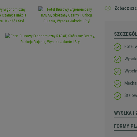
Zobacz szc
SZCZEGÓ
Fotel 
Wysoki
Wypełn
Mechan
Stalow
WYSŁKA I
FORMY PŁ