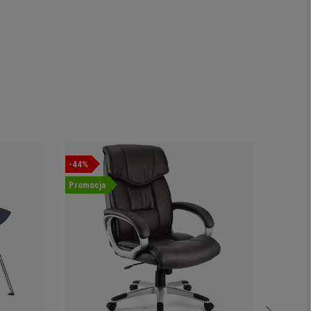
-44%
-50%
Promocja
Nowość