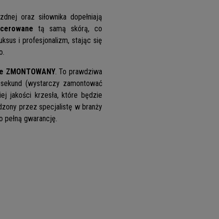
zdnej oraz siłownika dopełniają
icerowane
tą samą skórą, co
ksus i profesjonalizm, stając się
o.
cie ZMONTOWANY
. To prawdziwa
a sekund (wystarczy zamontować
j jakości krzesła, które będzie
rdzony przez specjalistę w branży
o pełną gwarancję.