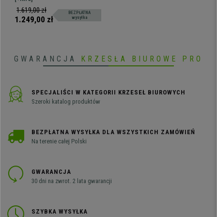
Design, Czarna Skóra
Posiada wysokie oparcie ze
1.619,00 zł
BEZPŁATNA
zintegrowanym zagłówkiem,
1.249,00 zł
wysyłka
mechanizm bujania i tapicerkę ze
skóry garbowanej ekologicznie.
GWARANCJA
KRZESŁA BIUROWE PRO
SPECJALIŚCI W KATEGORII KRZESEŁ BIUROWYCH
Szeroki katalog produktów
BEZPŁATNA WYSYŁKA DLA WSZYSTKICH ZAMÓWIEŃ
Na terenie całej Polski
GWARANCJA
30 dni na zwrot. 2 lata gwarancji
SZYBKA WYSYŁKA