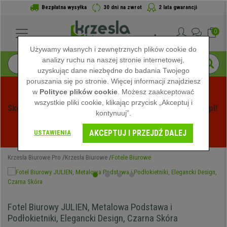
Bezpłatna wysyłka
30 dni na zwrot
2 lata gwarancji
0
Używamy własnych i zewnętrznych plików cookie do
analizy ruchu na naszej stronie internetowej,
uzyskując dane niezbędne do badania Twojego
poruszania się po stronie. Więcej informacji znajdziesz
w
Polityce plików cookie
. Możesz zaakceptować
wszystkie pliki cookie, klikając przycisk „Akceptuj i
Skorzystaj z Letnich Wyprzedaży na Krzeslabiurowepro.pl! 
kontynuuj”.
Ekskluzywne rabaty tylko przez ograniczony czas - 
AKCEPTUJ I PRZEJDŹ DALEJ
Zobacz oferty
 -
USTAWIENIA
Krzesła Biurowe Pro
Krzesła Biurowe
Fotele Biurowe
Fotel Biurowy JULIEN, Metalowa Podstawa i
Podłokietniki, Elegancki Design, Czarna Skóra