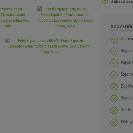
Zobacz szc
SZCZEGÓ
Zaawan
Regulo
Pięcio
Ergono
Zagłów
Regulo
Dostos
Wytrzy