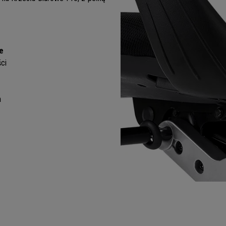
e
ci
m