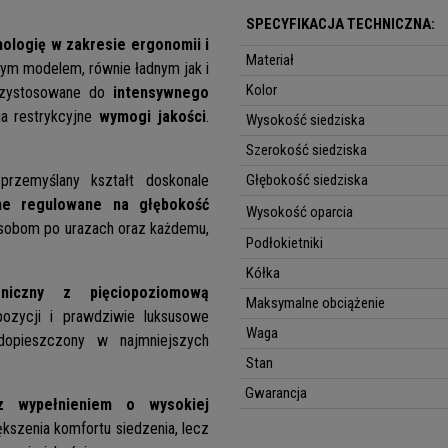
SPECYFIKACJA TECHNICZNA:
logię w zakresie ergonomii i
Materiał
ym modelem, równie ładnym jak i
Kolor
przystosowane do
intensywnego
ia restrykcyjne
wymogi jakości
.
Wysokość siedziska
Szerokość siedziska
przemyślany kształt doskonale
Głębokość siedziska
e regulowane na głębokość
Wysokość oparcia
osobom po urazach oraz każdemu,
Podłokietniki
Kółka
iczny z pięciopoziomową
Maksymalne obciążenie
ozycji i prawdziwie luksusowe
Waga
dopieszczony w najmniejszych
Stan
Gwarancja
z
wypełnieniem o wysokiej
iększenia komfortu siedzenia, lecz