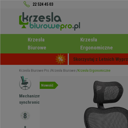
22 524 45 03
Krzesła
Krzesła
Biurowe
Ergonomiczne
Skorzystaj z Letnich Wyprz
Krzesła Biurowe Pro
Krzesła Biurowe
Krzesła Ergonomiczne
Nowość
Mechanizm
synchroniczny
8