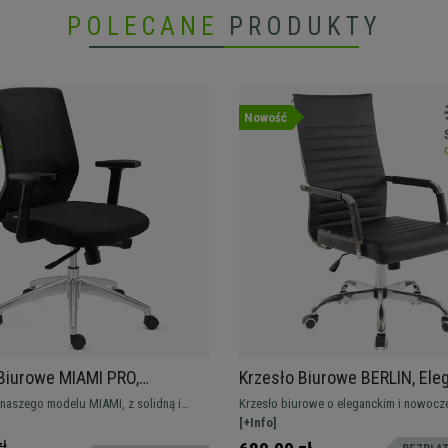
POLECANE
PRODUKTY
Nowość
Biurowe MIAMI PRO,
Krzesło Biurowe BERLIN, Ele
zm Synchro, Metalowa
Design, Bardzo Wygodne, Skó
naszego modelu MIAMI, z solidną i
Krzesło biurowe o eleganckim i nowoc
, Podparcie Lędźwiowe,
Czarne
metalową podstawą oraz mechanizmem
designie, przyciąga wzrok i łączy komfor
[+Info]
nym z blokadą pozycji. Jeszcze
materiałami najwyższej jakości.
zł