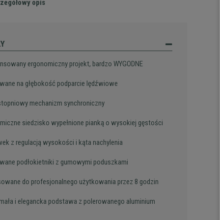
zegółowy opis
ŁY
sowany ergonomiczny projekt, bardzo WYGODNE
wane na głębokość podparcie lędźwiowe
stopniowy mechanizm synchroniczny
miczne siedzisko wypełnione pianką o wysokiej gęstości
ek z regulacją wysokości i kąta nachylenia
wane podłokietniki z gumowymi poduszkami
owane do profesjonalnego użytkowania przez 8 godzin
mała i elegancka podstawa z polerowanego aluminium