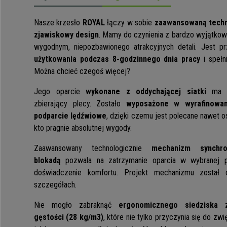
Nasze krzesło
ROYAL
łączy w sobie
zaawansowaną techno
zjawiskowy design
. Mamy do czynienia z bardzo wyjątkow
wygodnym, niepozbawionego atrakcyjnych detali. Jest 
użytkowania podczas 8-godzinnego dnia pracy
i spełn
Można chcieć czegoś więcej?
Jego oparcie
wykonane z oddychającej siatki
ma 
zbierający plecy. Zostało
wyposażone w wyrafinowan
podparcie lędźwiowe
, dzięki czemu jest polecane nawet 
kto pragnie absolutnej wygody.
Zaawansowany technologicznie
mechanizm synchron
blokadą
pozwala na zatrzymanie oparcia w wybranej p
doświadczenie komfortu. Projekt mechanizmu został 
szczegółach.
Nie mogło zabraknąć
ergonomicznego siedziska 
gęstości
(28 kg/m3)
, które nie tylko przyczynia się do zw