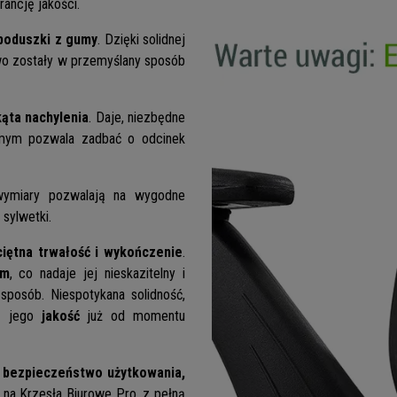
ancję jakości.
poduszki z gumy
. Dzięki solidnej
wo zostały w przemyślany sposób
ąta nachylenia
. Daje, niezbędne
samym pozwala zadbać o odcinek
wymiary pozwalają na wygodne
sylwetki.
ciętna trwałość i wykończenie
.
um
, co nadaje jej nieskazitelny i
posób. Niespotykana solidność,
sz jego
jakość
już od momentu
 bezpieczeństwo użytkowania,
 na Krzesła Biurowe Pro, z pełną