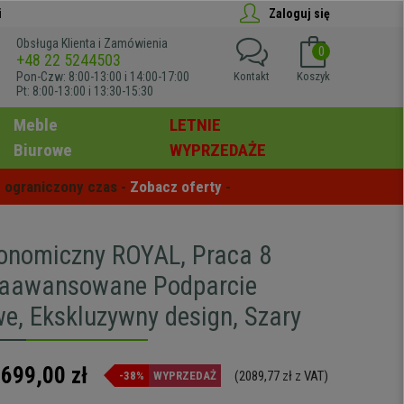
i
Zaloguj się
Obsługa Klienta i Zamówienia
0
+48 22 5244503
Pon-Czw: 8:00-13:00 i 14:00-17:00
Kontakt
Koszyk
Pt: 8:00-13:00 i 13:30-15:30
Meble
LETNIE
Biurowe
WYPRZEDAŻE
 ograniczony czas - 
Zobacz oferty
 -
gonomiczny ROYAL, Praca 8
Zaawansowane Podparcie
e, Ekskluzywny design, Szary
.699,00 zł
(2089,77 zł z VAT)
-38%
WYPRZEDAŻ