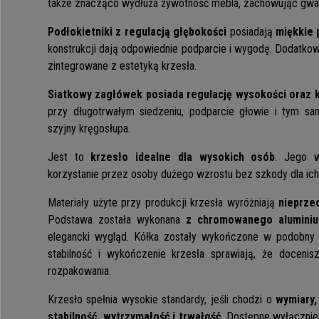
także znacząco wydłuża żywotność mebla, zachowując gwar
Podłokietniki z regulacją głębokości
posiadają
miękkie 
konstrukcji dają odpowiednie podparcie i wygodę. Dodatko
zintegrowane z estetyką krzesła.
Siatkowy zagłówek posiada regulację wysokości oraz k
przy długotrwałym siedzeniu, podparcie głowie i tym 
szyjny kręgosłupa.
Jest to
krzesło idealne dla wysokich osób
. Jego 
korzystanie przez osoby dużego wzrostu bez szkody dla ich 
Materiały użyte przy produkcji krzesła wyróżniają
nieprze
Podstawa została wykonana
z
chromowanego alumini
elegancki wygląd. Kółka zostały wykończone w podobny s
stabilność i wykończenie krzesła sprawiają, że doceni
rozpakowania.
Krzesło spełnia wysokie standardy, jeśli chodzi o
wymiary,
stabilność, wytrzymałość i trwałość
. Dostępne wyłącznie