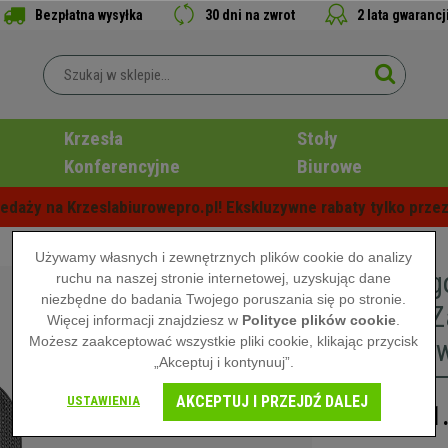
Bezpłatna wysyłka
30 dni na zwrot
2 lata gwarancj
Krzesła
Stoły
Konferencyjne
Biurowe
edaży na Krzeslabiurowepro.pl! Ekskluzywne rabaty tylko przez
Używamy własnych i zewnętrznych plików cookie do analizy
Fotel Er
ruchu na naszej stronie internetowej, uzyskując dane
niezbędne do badania Twojego poruszania się po stronie.
godzin, 
Więcej informacji znajdziesz w
Polityce plików cookie
.
Możesz zaakceptować wszystkie pliki cookie, klikając przycisk
Lędźwiow
„Akceptuj i kontynuuj”.
AKCEPTUJ I PRZEJDŹ DALEJ
USTAWIENIA
1
2.729,00 zł