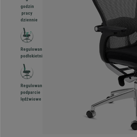
godzin
pracy
dziennie
Regulowane
podłokietniki
Regulowane
podparcie
lędźwiowe