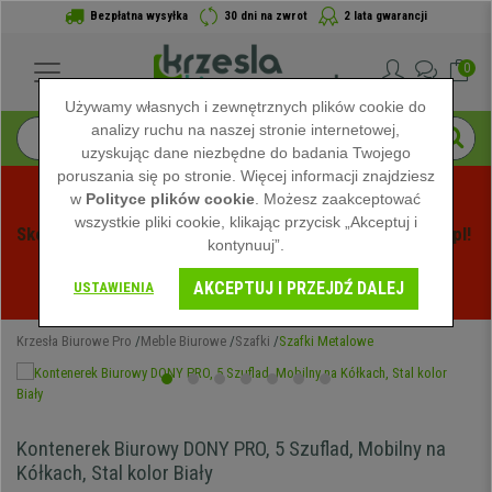
Bezpłatna wysyłka
30 dni na zwrot
2 lata gwarancji
0
Używamy własnych i zewnętrznych plików cookie do
analizy ruchu na naszej stronie internetowej,
uzyskując dane niezbędne do badania Twojego
poruszania się po stronie. Więcej informacji znajdziesz
w
Polityce plików cookie
. Możesz zaakceptować
wszystkie pliki cookie, klikając przycisk „Akceptuj i
Skorzystaj z Letnich Wyprzedaży na Krzeslabiurowepro.pl! 
kontynuuj”.
Ekskluzywne rabaty tylko przez ograniczony czas - 
AKCEPTUJ I PRZEJDŹ DALEJ
Zobacz oferty
 -
USTAWIENIA
Krzesła Biurowe Pro
Meble Biurowe
Szafki
Szafki Metalowe
Kontenerek Biurowy DONY PRO, 5 Szuflad, Mobilny na
Kółkach, Stal kolor Biały