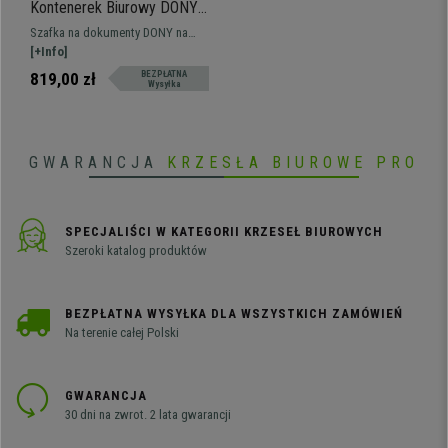
Kontenerek Biurowy DONY
PRO, 5 Szuflad, Mobilny na
Szafka na dokumenty DONY na
Kółkach, Stal kolor Biały
kółkach, z 5 szufladami i
[+Info]
wykonana z blachy stalowej.
819,00 zł
BEZPŁATNA
Wysyłka
GWARANCJA
KRZESŁA BIUROWE PRO
SPECJALIŚCI W KATEGORII KRZESEŁ BIUROWYCH
Szeroki katalog produktów
BEZPŁATNA WYSYŁKA DLA WSZYSTKICH ZAMÓWIEŃ
Na terenie całej Polski
GWARANCJA
30 dni na zwrot. 2 lata gwarancji