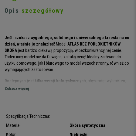
Opis
szczegółowy
Jeśli szukasz wygodnego, solidnego i uniwersalnego krzesła na co
dzień, właśnie je znalazłeś!
Model
ATLAS BEZ PODŁOKIETNIKÓW
SKÓRA
jest bardzo ciekawą propozycją, w bezkonkurencyjnej cenie.
Żaden inny model nie da Ci więcej za taką cenę! Idealny zarówno do
użytku domowego, jak i biurowego to model wszechstronny, również do
wymagających zastosowań.
Dostępnych jest kilka wersji kolorystycznych
, abyś mógł wybrać ten,
który najbardziej Ci odpowiada i najlepiej wpisuje się w Twoje gusta.
Zobacz więcej
Klasyczny, pełen prostoty styl i funkcjonalność — tak można
podsumować ten model.
Oparcie jest grubo wyściełane i posiada ergonomiczny kształt
. Jest
Specyfikacja Techniczna:
naprawdę wygodne, a wypełnienie wysokiej jakości zapewnia miękkość z
jednoczesną wytrzymałością na nacisk, chroniącą przed nadmiernym
Materiał
Skóra syntetyczna
zapadaniem się w oparcie. Ponadto posiada
regulację głębokości
, która
Kolor
Niebieski