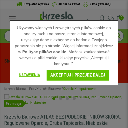
Bezpłatna wysyłka
30 dni na zwrot
2 lata gwarancji
0
Używamy własnych i zewnętrznych plików cookie do
analizy ruchu na naszej stronie internetowej,
uzyskując dane niezbędne do badania Twojego
poruszania się po stronie. Więcej informacji znajdziesz
w
Polityce plików cookie
. Możesz zaakceptować
wszystkie pliki cookie, klikając przycisk „Akceptuj i
Skorzystaj z Letnich Wyprzedaży na Krzeslabiurowepro.pl! 
kontynuuj”.
Ekskluzywne rabaty tylko przez ograniczony czas - 
AKCEPTUJ I PRZEJDŹ DALEJ
Zobacz oferty
 -
USTAWIENIA
Krzesła Biurowe Pro
Krzesła Biurowe
Krzesła Komputerowe
Promocja
Krzesło Biurowe ATLAS BEZ PODŁOKIETNIKÓW SKÓRA,
Regulowane Oparcie, Gruba Tapicerka, Niebieskie