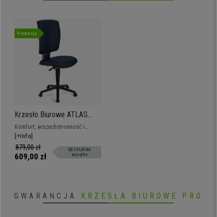
Promocja
Krzesło Biurowe ATLAS
BEZ PODŁOKIETNIKÓW
Komfort, wszechstronność i
SKÓRA, Regulowane
solidność w bezkonkurencyjnej
[+Info]
Oparcie, Gruba Tapicerka,
cenie. Ten wspaniały model
879,00 zł
BEZPŁATNA
Niebieskie
oferuje doskonałą równowagę na
609,00 zł
wysyłka
co dzień, dostępnych w wielu
kolorach
GWARANCJA
KRZESŁA BIUROWE PRO