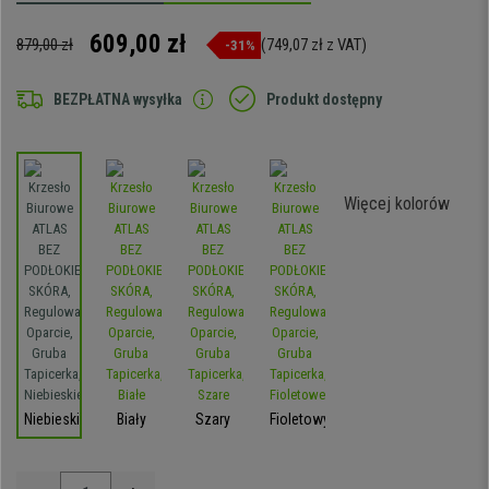
609,00 zł
879,00 zł
(749,07 zł z VAT)
-31%
BEZPŁATNA wysyłka
Produkt dostępny
Więcej kolorów
Niebieski
Biały
Szary
Fioletowy