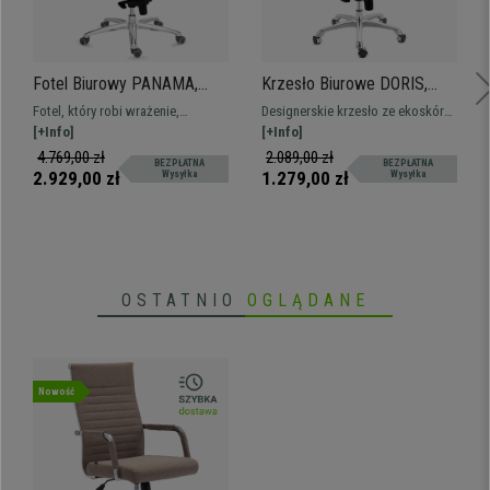
• Wbudowane podłokietniki
•
Dostępne w wielu kolorach
• Kółka do każdej powierzchni
Fotel Biurowy PANAMA,
Krzesło Biurowe DORIS,
Bardzo Wygodny i Elegancki,
Chromowany Metalowy
Fotel, który robi wrażenie,
Designerskie krzesło ze ekoskóry
Solidny i Wysokiej Jakości,
Stelaż, Eleganckie
obszerny i doskonałej jakości.
[+Info]
na stelażu ze stali chromowanej.
[+Info]
Skóra, Czarny
Wykończenie, Skórzane
Wyjątkowo wygodny i delikatna
4-poziomowy mechanizm bujania.
4.769,00 zł
2.089,00 zł
BEZPŁATNA
BEZPŁATNA
Czarne
skóra, podstawa z aluminium
Wygoda i styl!
2.929,00 zł
1.279,00 zł
Wysyłka
Wysyłka
OSTATNIO
OGLĄDANE
Nowość