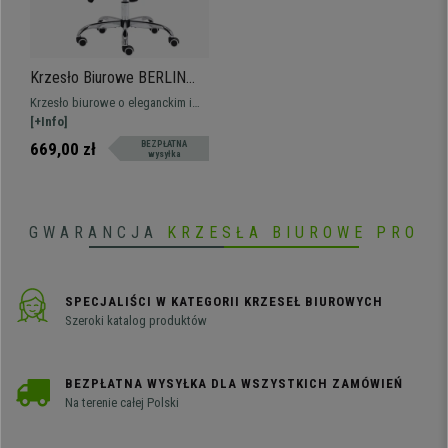
Krzesło Biurowe BERLIN
TKANINA, Elegancki Design,
Krzesło biurowe o eleganckim i
Bardzo Wygodne,
nowoczesnym designie, przyciąga
[+Info]
Szarobrązowe
wzrok i łączy komfort z
669,00 zł
BEZPŁATNA
wysyłka
materiałami najwyższej jakości.
GWARANCJA
KRZESŁA BIUROWE PRO
SPECJALIŚCI W KATEGORII KRZESEŁ BIUROWYCH
Szeroki katalog produktów
BEZPŁATNA WYSYŁKA DLA WSZYSTKICH ZAMÓWIEŃ
Na terenie całej Polski