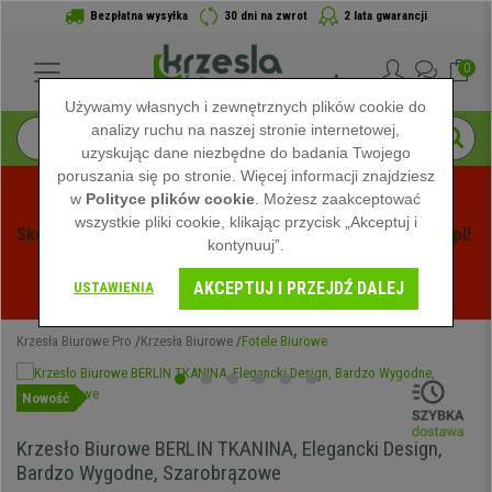
Bezpłatna wysyłka
30 dni na zwrot
2 lata gwarancji
0
Używamy własnych i zewnętrznych plików cookie do
analizy ruchu na naszej stronie internetowej,
uzyskując dane niezbędne do badania Twojego
poruszania się po stronie. Więcej informacji znajdziesz
w
Polityce plików cookie
. Możesz zaakceptować
wszystkie pliki cookie, klikając przycisk „Akceptuj i
Skorzystaj z Letnich Wyprzedaży na Krzeslabiurowepro.pl! 
kontynuuj”.
Ekskluzywne rabaty tylko przez ograniczony czas - 
AKCEPTUJ I PRZEJDŹ DALEJ
Zobacz oferty
 -
USTAWIENIA
Krzesła Biurowe Pro
Krzesła Biurowe
Fotele Biurowe
Nowość
Krzesło Biurowe BERLIN TKANINA, Elegancki Design,
Bardzo Wygodne, Szarobrązowe