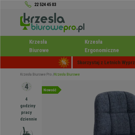
22 524 45 03
Krzesła
Krzesła
Biurowe
Ergonomiczne
Skorzystaj z Letnich Wyprz
Krzesła Biurowe Pro
Krzesła Biurowe
Nowość
4
godziny
pracy
dziennie