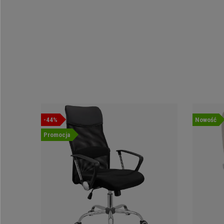
-44%
Nowość
Promocja