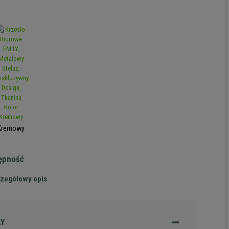
Kremowy
tępność
zegółowy opis
ŁY