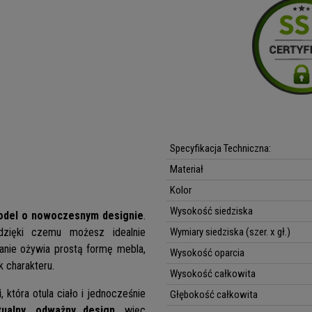
Specyfikacja Techniczna:
Materiał
Kolor
Wysokość siedziska
odel o nowoczesnym designie
.
dzięki czemu możesz idealnie
Wymiary siedziska (szer. x gł.)
anie ożywia prostą formę mebla,
Wysokość oparcia
k charakteru.
Wysokość całkowita
i
, która otula ciało i jednocześnie
Głębokość całkowita
ualny, odważny design
, więc