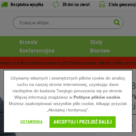
Bezpłatna wysyłka
30 dni na zwrot
2 lata gwarancj
Krzesła
Stoły
Konferencyjne
Biurowe
edaży na Krzeslabiurowepro.pl! Ekskluzywne rabaty tylko przez
Używamy własnych i zewnętrznych plików cookie do analizy
Krzesło 
ruchu na naszej stronie internetowej, uzyskując dane
niezbędne do badania Twojego poruszania się po stronie.
Ekskluzy
Więcej informacji znajdziesz w
Polityce plików cookie
.
Możesz zaakceptować wszystkie pliki cookie, klikając przycisk
Niebieski
„Akceptuj i kontynuuj”.
AKCEPTUJ I PRZEJDŹ DALEJ
USTAWIENIA
819,00 zł