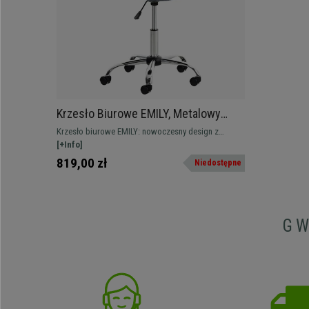
Krzesło Biurowe EMILY, Metalowy
Stelaż, Ekskluzywny Design, Tkanina
Krzesło biurowe EMILY: nowoczesny design z
Kolor Niebieski
tapicerką z tkaniny dostępną w różnych kolorach.
[+Info]
819,00 zł
Niedostępne
G