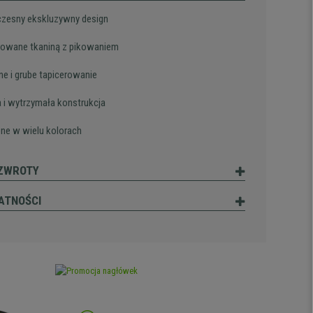
esny ekskluzywny design
rowane tkaniną z pikowaniem
e i grube tapicerowanie
a i wytrzymała konstrukcja
ne w wielu kolorach
 ZWROTY
ATNOŚCI