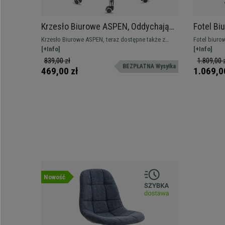
Krzesło Biurowe ASPEN, Oddychająca
Fotel Bi
siatka, miękkie siedzisko, Super Cena,
Wypełni
Krzesło Biurowe ASPEN, teraz dostępne także z
Fotel biuro
Kolor Czarny
Skórzan
miękkim siedziskiem i w wielu kolorach, jak zawsze
[+Info]
podnóżkiem t
[+Info]
w najlepszej cenie. Doskonały model ergonomiczny z
i maksimum 
839,00 zł
1.809,00 
BEZPŁATNA Wysyłka
wysokim oparciem z oddychającej siatki i miękkim
469,00 zł
1.069,0
siedziskiem pokrytym tkaniną
Nowość