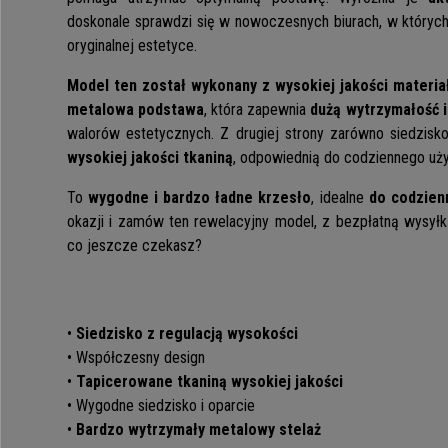
doskonale sprawdzi się w nowoczesnych biurach, w których
oryginalnej estetyce.
Model ten został wykonany z wysokiej jakości materi
metalowa podstawa
, która zapewnia
dużą wytrzymałość 
walorów estetycznych. Z drugiej strony zarówno siedzisko
wysokiej jakości tkaniną
, odpowiednią do codziennego uży
To
wygodne i bardzo ładne krzesło
, idealne
do codzien
okazji i zamów ten rewelacyjny model, z bezpłatną wysył
co jeszcze czekasz?
•
Siedzisko z regulacją wysokości
• Współczesny design
•
Tapicerowane tkaniną wysokiej jakości
• Wygodne siedzisko i oparcie
•
Bardzo wytrzymały metalowy stelaż