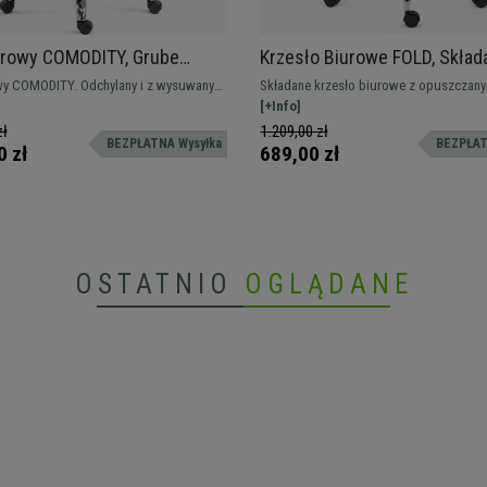
urowy COMODITY, Grube
Krzesło Biurowe FOLD, Skład
enie, Wysuwany Podnóżek,
Oparcie i Podłokietniki, Wygo
wy COMODITY. Odchylany i z wysuwanym
Składane krzesło biurowe z opuszczany
y, Kremowy
Praktyczne, Czarne
o fotel dla tych, którzy szukają jakości
podłokietnikami, maksimum zastosowań
[+Info]
komfortu.
oszczędność miejsca. Z gumowymi kółk
zł
1.209,00 zł
BEZPŁATNA Wysyłka
BEZPŁAT
metalową podstawą
0 zł
689,00 zł
OSTATNIO
OGLĄDANE