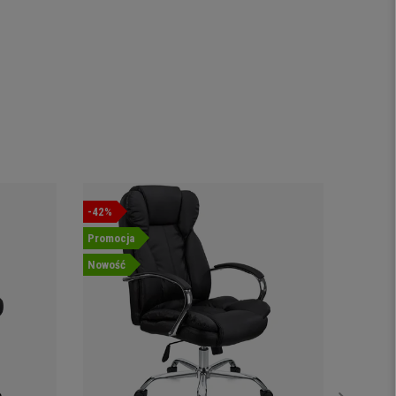
-42%
Promocj
Promocja
Nowość