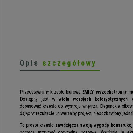
Opis
szczegółowy
Przedstawiamy krzesło biurowe
EMILY
,
wszechstronny m
Dostępny jest w
wielu wersjach kolorystycznych
, 
dopasować krzesło do wystroju wnętrza. Eleganckie pikow
dając w rezultacie uniwersalny projekt, niepozbawiony jedna
To proste krzesło
zawdzięcza swoją wygodę konstrukcj
pomaga utrzymać optymalną postawę. Wyróżnia je
akt