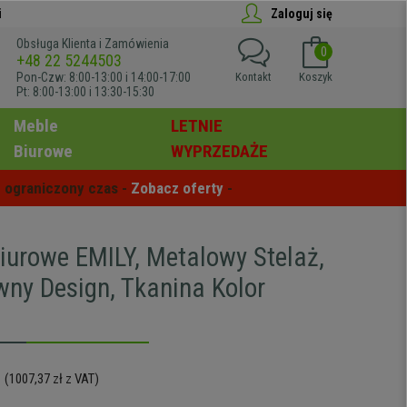
i
Zaloguj się
Obsługa Klienta i Zamówienia
0
+48 22 5244503
Pon-Czw: 8:00-13:00 i 14:00-17:00
Kontakt
Koszyk
Pt: 8:00-13:00 i 13:30-15:30
Meble
LETNIE
Biurowe
WYPRZEDAŻE
 ograniczony czas - 
Zobacz oferty
 -
Biurowe EMILY, Metalowy Stelaż,
wny Design, Tkanina Kolor
(1007,37 zł z VAT)