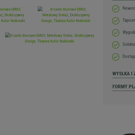
Nowocz
Tapice
Wygodn
Solidn
Dostęp
WYSŁKA I
FORMY PŁ