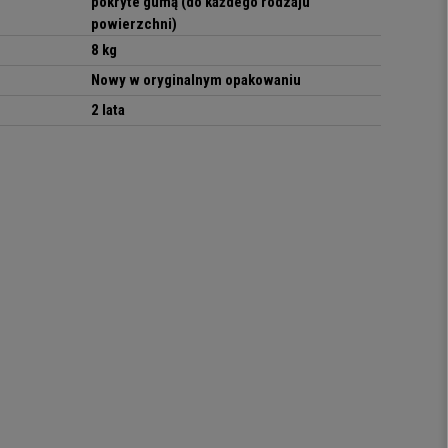
pokryte gumą (do każdego rodzaju
powierzchni)
8 kg
Nowy w oryginalnym opakowaniu
2 lata