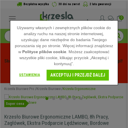
Bezpłatna wysyłka
30 dni na zwrot
2 lata gwarancji
0
Używamy własnych i zewnętrznych plików cookie do
analizy ruchu na naszej stronie internetowej,
uzyskując dane niezbędne do badania Twojego
poruszania się po stronie. Więcej informacji znajdziesz
w
Polityce plików cookie
. Możesz zaakceptować
wszystkie pliki cookie, klikając przycisk „Akceptuj i
Skorzystaj z Letnich Wyprzedaży na Krzeslabiurowepro.pl! 
kontynuuj”.
Ekskluzywne rabaty tylko przez ograniczony czas - 
AKCEPTUJ I PRZEJDŹ DALEJ
Zobacz oferty
 -
USTAWIENIA
Krzesła Biurowe Pro
Krzesła Biurowe
Krzesła Ergonomiczne
Super cena
Krzesło Biurowe Ergonomiczne LAMBO, 8h Pracy,
Zagłówek, Ekstra Podparcie Lędźwiowe, Bordowe