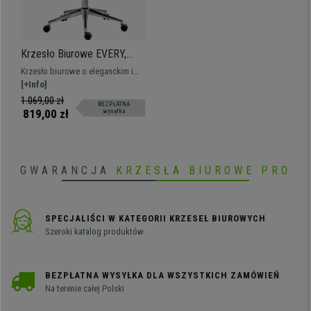
Krzesło Biurowe EVERY,
Elegancki Design, Matelowy
Krzesło biurowe o eleganckim i
Stelaż, Skóra Sztuczna,
nowoczesnym designie, przyciąga
[+Info]
Kremowe
wzrok i łączy komfort z
1.069,00 zł
BEZPŁATNA
materiałami najwyższej jakości.
819,00 zł
wysyłka
GWARANCJA
KRZESŁA BIUROWE PRO
SPECJALIŚCI W KATEGORII KRZESEŁ BIUROWYCH
Szeroki katalog produktów
BEZPŁATNA WYSYŁKA DLA WSZYSTKICH ZAMÓWIEŃ
Na terenie całej Polski