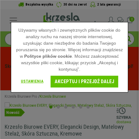
Bezpłatna wysyłka
30 dni na zwrot
2 lata gwarancji
0
Używamy własnych i zewnętrznych plików cookie do
analizy ruchu na naszej stronie internetowej,
uzyskując dane niezbędne do badania Twojego
poruszania się po stronie. Więcej informacji znajdziesz
w
Polityce plików cookie
. Możesz zaakceptować
wszystkie pliki cookie, klikając przycisk „Akceptuj i
Skorzystaj z Letnich Wyprzedaży na Krzeslabiurowepro.pl! 
kontynuuj”.
Ekskluzywne rabaty tylko przez ograniczony czas - 
AKCEPTUJ I PRZEJDŹ DALEJ
Zobacz oferty
 -
USTAWIENIA
Krzesła Biurowe Pro
Krzesła Biurowe
Nowość
Krzesło Biurowe EVERY, Elegancki Design, Matelowy
Stelaż, Skóra Sztuczna, Kremowe