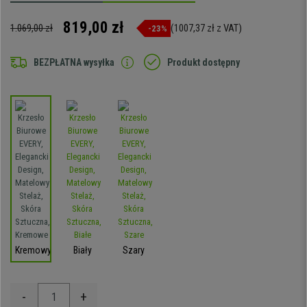
819,00 zł
1.069,00 zł
(1007,37 zł z VAT)
-23%
BEZPŁATNA wysyłka
Produkt dostępny
Kremowy
Biały
Szary
-
+