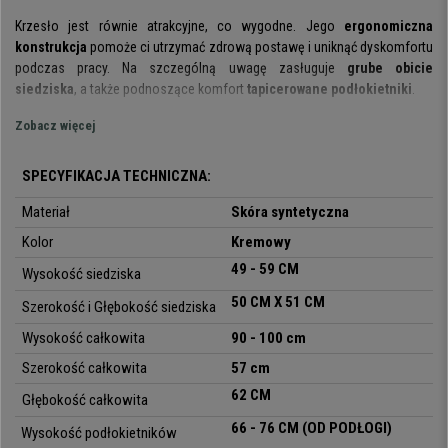
Krzesło jest równie atrakcyjne, co wygodne. Jego
ergonomiczna
konstrukcja
pomoże ci utrzymać zdrową postawę i uniknąć dyskomfortu
podczas pracy. Na szczególną uwagę zasługuje
grube obicie
siedziska
, a także podnoszące komfort
tapicerowane podłokietniki
.
Zobacz więcej
Kolejnym aspektem, który należy podkreślić pod względem komfortu, jest
mechanizm bujania
: przesuwając dźwignię podnośnika na zewnątrz,
krzesło przechodzi w tryb kołyski, a po ponownym wprowadzeniu
SPECYFIKACJA TECHNICZNA:
dźwigni krzesło powraca do usztywnionej standardowej pozycji.
Materiał
Skóra syntetyczna
Mechanizm ten jest bardzo przydatny, jeśli musisz spędzać w fotelu
długie godziny. Ergonomiczne kształty fotela, komfort, jaki oferuje i
Kolor
Kremowy
posiadane regulacje sprawiają, że nadaje się
do intensywnego użytku
49 - 59 CM
Wysokość siedziska
profesjonalnego
.
50 CM
X 51 CM
Szerokość i Głębokość siedziska
Do produkcji fotela wykorzystano wyłącznie
wysokiej jakości materiały
,
Wysokość całkowita
90 - 100 cm
wśród których wyróżnia się tapicerka ze skóry syntetycznej z
pzeszyciami. Ponadto fotel dostępny jest w kilku kolorach, abyś mógł
Szerokość całkowita
57 cm
znaleźć ten, który idealnie pasuje do wystroju Twojego biura.
62 CM
Głębokość całkowita
Chromowany stelaż
i podstawa mają
udźwig do 130 kg
, zapewniając
maksymalną
stabilność i wytrzymałość
.
66 - 76 CM
(OD PODŁOGI)
Wysokość podłokietników