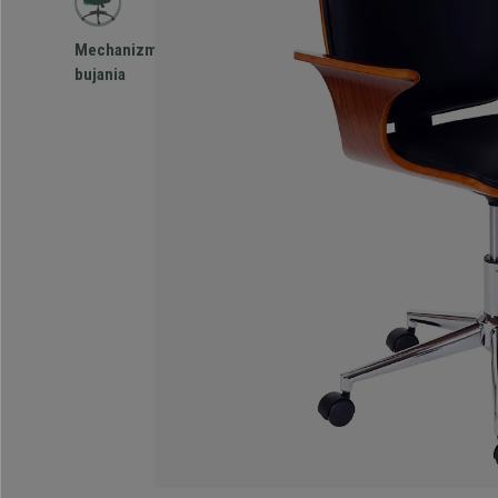
Mechanizm
bujania