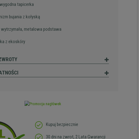
 wygodna tapicerka
izm bujania z kołyską
 wytrzymała, metalowa podstawa
rka z ekoskóry
 ZWROTY
ATNOŚCI
Kupuj bezpiecznie
30 dni na zwrot, 2 Lata Gwarancji