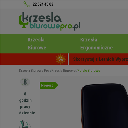
22 524 45 03
Krzesła
Krzesła
Biurowe
Ergonomiczne
Skorzystaj z Letnich Wyprz
Krzesła Biurowe Pro
Krzesła Biurowe
Fotele Biurowe
Nowość
8
godzin
pracy
dziennie