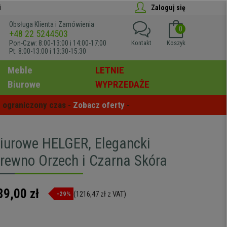
i
Zaloguj się
Obsługa Klienta i Zamówienia
0
+48 22 5244503
Pon-Czw: 8:00-13:00 i 14:00-17:00
Kontakt
Koszyk
Pt: 8:00-13:00 i 13:30-15:30
Meble
LETNIE
Biurowe
WYPRZEDAŻE
 ograniczony czas - 
Zobacz oferty
 -
Biurowe HELGER, Elegancki
Drewno Orzech i Czarna Skóra
89,00 zł
(1216,47 zł z VAT)
-29%