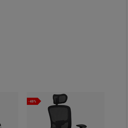
-40%
-41%