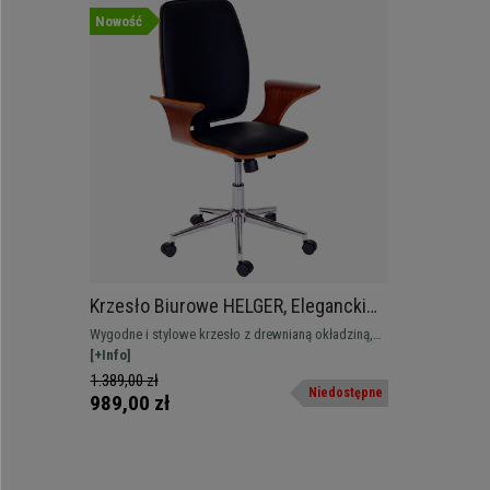
Nowość
Krzesło Biurowe HELGER, Elegancki
Design, Drewno Orzech i Czarna
Wygodne i stylowe krzesło z drewnianą okładziną,
Skóra
tapicerowane wysokiej jakości ekoskórą.
[+Info]
1.389,00 zł
Niedostępne
989,00 zł