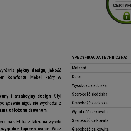
SPECYFIKACJA TECHNICZNA:
Materiał
wyróżnia
piękny design
,
jakość
Kolor
om komfortu
. Mebel, który w
Wysokość siedziska
Szerokość siedziska
any i atrakcyjny design
. Styl
 połączenie nigdy nie wychodzi z
Głębokość siedziska
rama obłożona drewnem
.
Wysokość całkowita
Szerokość całkowita
du na styl, lecz także na wysoki
ą
wygodne tapicerowanie
. Wraz
Głębokość całkowita