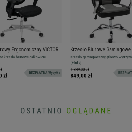
urowy Ergonomiczny VICTORY,
Krzesło Biurowe Gamingowe
gulowany, Maksymalny
MONTECARLO, Metalowa Pods
e krzesło biurowe całkowicie
Krzesło gamingowe wyjątkowo wytrzyma
 Intensywne Użytkowanie 8h,
Podłokietniki, Bardzo Wygodn
 Potrzebujesz maksymalnej wygody i
wygodne, wysokiej jakości. Posiada me
[+Info]
 Czarny
Wytrzymałe, Czarne
ajwyższej półki? Strzał w dziesiątkę!
podłokietniki i podstawę, typowe dla kr
zł
1.349,00 zł
BEZPŁATNA Wysyłka
BEZPŁAT
biurowych premium. Dostawa gratis!
0 zł
849,00 zł
OSTATNIO
OGLĄDANE