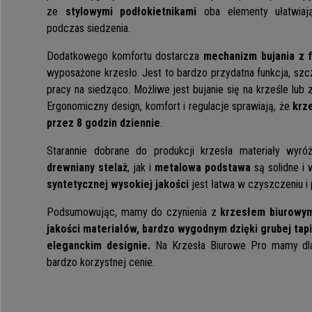
ze
stylowymi podłokietnikami
oba elementy ułatwiają
podczas siedzenia.
Dodatkowego komfortu dostarcza
mechanizm bujania z f
wyposażone krzesło. Jest to bardzo przydatna funkcja, sz
pracy na siedząco. Możliwe jest bujanie się na krześle lub 
Ergonomiczny design, komfort i regulacje sprawiają, że
krz
przez 8 godzin dziennie
.
Starannie dobrane do produkcji krzesła materiały wyró
drewniany stelaż
, jak i
metalowa podstawa
są solidne i
syntetycznej wysokiej jakości
jest łatwa w czyszczeniu i p
Podsumowując, mamy do czynienia z
krzesłem biurowym
jakości materiałów, bardzo wygodnym dzięki grubej tap
eleganckim designie.
Na Krzesła Biurowe Pro mamy dla
bardzo korzystnej cenie.