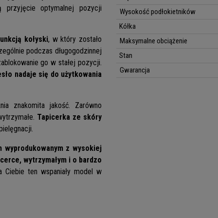
 przyjęcie optymalnej pozycji
Wysokość podłokietników
Kółka
unkcją kołyski
, w który zostało
Maksymalne obciążenie
czególnie podczas długogodzinnej
Stan
zablokowanie go w stałej pozycji.
Gwarancja
esło nadaje się do użytkowania
żnia znakomita jakość. Zarówno
 wytrzymałe.
Tapicerka ze skóry
ielęgnacji.
 wyprodukowanym z wysokiej
icerce, wytrzymałym i o bardzo
 Ciebie ten wspaniały model w