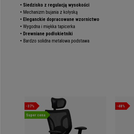
• Siedzisko z regulacją wysokości
•
Mechanizm bujania z kołyską
• Eleganckie dopracowane wzornictwo
•
Wygodna i miękka tapicerka
• Drewniane podłokietniki
•
Bardzo solidna metalowa podstawa
-37%
-48%
Super cena