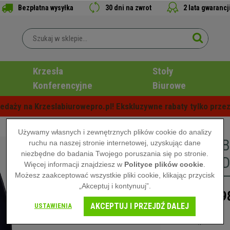
Bezpłatna wysyłka
30 dni na zwrot
2 lata gwarancj
Krzesła
Stoły
Konferencyjne
Biurowe
edaży na Krzeslabiurowepro.pl! Ekskluzywne rabaty tylko przez
Używamy własnych i zewnętrznych plików cookie do analizy
Krzesło 
ruchu na naszej stronie internetowej, uzyskując dane
niezbędne do badania Twojego poruszania się po stronie.
Design, 
Więcej informacji znajdziesz w
Polityce plików cookie
.
Możesz zaakceptować wszystkie pliki cookie, klikając przycisk
„Akceptuj i kontynuuj”.
9
1.389,00 zł
AKCEPTUJ I PRZEJDŹ DALEJ
USTAWIENIA
Niedostępne