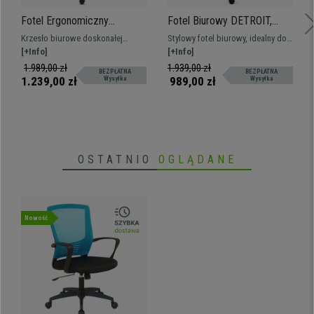
Fotel Ergonomiczny
Fotel Biurowy DETROIT,
MAGNUM ELITE, Zagłówek,
Elegancki Design, Metalowy
Krzesło biurowe doskonałej
Stylowy fotel biurowy, idealny do
8h pracy, Aluminiowa
Stelaż i Podłokietniki,
jakości, idealne do intensywnego
[+Info]
gabinetu, biura i domu. Bardzo
[+Info]
Podstawa, Podparcie
Bardzo Wygodny, Skóra,
użytkowania. Łączy eleganckie
wygodny z metalową podstawą i
1.989,00 zł
1.939,00 zł
BEZPŁATNA
BEZPŁATNA
lędźwiowe, Czarny
Czarny
wzornictwo i dopracowane detale
podłokietnikami. Dostawa gratis!
1.239,00 zł
989,00 zł
Wysyłka
Wysyłka
z ekstremalną wygodą.
OSTATNIO
OGLĄDANE
Nowość