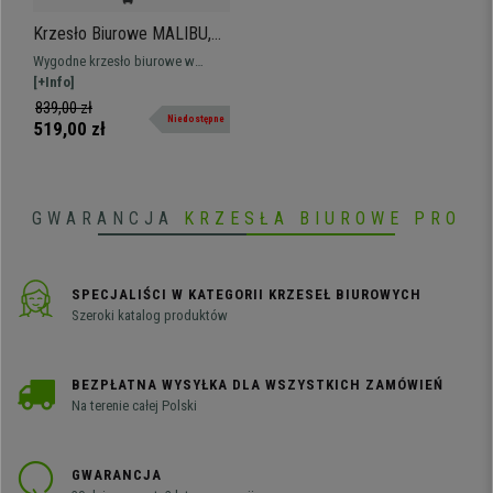
Krzesło Biurowe MALIBU,
Atrakcyjny Design,
Wygodne krzesło biurowe w
Oddychająca Siatka i
nowoczesnym stylu, tapicerowane
[+Info]
Tkanina, Kolor Niebieski
oddychającą tkaniną, dostępne w
839,00 zł
Niedostępne
wielu kolorach.
519,00 zł
GWARANCJA
KRZESŁA BIUROWE PRO
SPECJALIŚCI W KATEGORII KRZESEŁ BIUROWYCH
Szeroki katalog produktów
BEZPŁATNA WYSYŁKA DLA WSZYSTKICH ZAMÓWIEŃ
Na terenie całej Polski
GWARANCJA