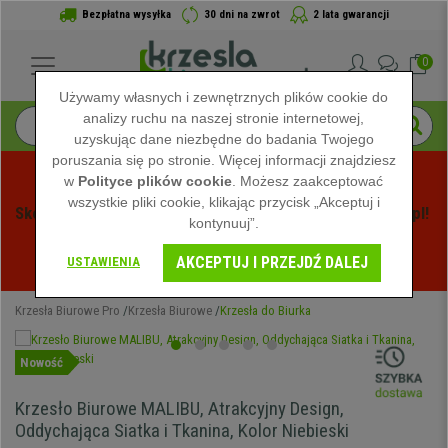
Bezpłatna wysyłka
30 dni na zwrot
2 lata gwarancji
0
Używamy własnych i zewnętrznych plików cookie do
analizy ruchu na naszej stronie internetowej,
uzyskując dane niezbędne do badania Twojego
poruszania się po stronie. Więcej informacji znajdziesz
w
Polityce plików cookie
. Możesz zaakceptować
wszystkie pliki cookie, klikając przycisk „Akceptuj i
Skorzystaj z Letnich Wyprzedaży na Krzeslabiurowepro.pl! 
kontynuuj”.
Ekskluzywne rabaty tylko przez ograniczony czas - 
AKCEPTUJ I PRZEJDŹ DALEJ
Zobacz oferty
 -
USTAWIENIA
Krzesła Biurowe Pro
Krzesła Biurowe
Krzesła do Biurka
Nowość
Krzesło Biurowe MALIBU, Atrakcyjny Design,
Oddychająca Siatka i Tkanina, Kolor Niebieski