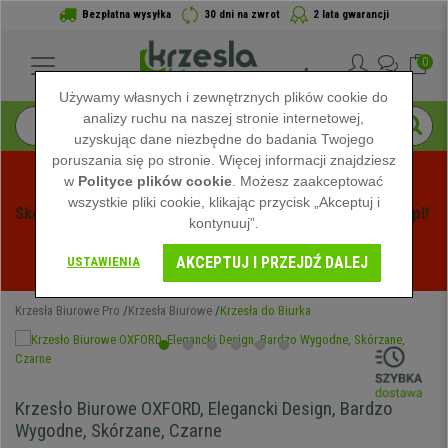
Bezpłatna wysyłka
30 dni na zwrot
2 lata gwarancji
0
Używamy własnych i zewnętrznych plików cookie do
analizy ruchu na naszej stronie internetowej,
uzyskując dane niezbędne do badania Twojego
poruszania się po stronie. Więcej informacji znajdziesz
w
Polityce plików cookie
. Możesz zaakceptować
wszystkie pliki cookie, klikając przycisk „Akceptuj i
Skorzystaj z Letnich Wyprzedaży na Krzeslabiurowepro.pl! 
kontynuuj”.
Ekskluzywne rabaty tylko przez ograniczony czas - 
AKCEPTUJ I PRZEJDŹ DALEJ
Zobacz oferty
 -
USTAWIENIA
Krzesła Biurowe Pro
Krzesła Biurowe
Krzesła do Biurka
Krzesło Biurowe OXFORD, Elegancki Design, Bardzo
Wygodne, Skórzane, Czarne