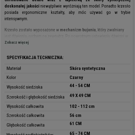
doskonałej jakości
niewątpliwie wyróżniają ten model. Ponadto krzesło
posiada ergonomiczne kształty, aby móc używać go w trybie
intensywnym.
Krzesło zostało wyposażone w
mechanizm bujania
, który zwalniany
jest dźwignią, ruchem na zewnątrz. Po powrotnym ustawieniu dźwigni w
pozycji wyjściowej następuje unieruchomienie fotela. Możesz być
Zobacz więcej
pewien, że opisana funkcjonalność
znacznie zwiększa komfort
użytkowania.
Ponadto możliwa jest płynna regulacja wysokości
SPECYFIKACJA TECHNICZNA:
siedziska, bez skoków. Komfort zapewniony!
Materiał
Skóra syntetyczna
Krzesło OXFORD będzie idealnym modelem do Twojego biura, wnosząc
Kolor
Czarny
element elegancji, dzięki nieoczywistemu designowi i tapicerce ze
skóry syntetycznej z pikowaniem
. To wszystko, nie rezygnując z
44 - 54 CM
Wysokość siedziska
wygody, gdyż tapicerka posiada
obfite wypełnienie zarówno w części
49 X 49 CM
Szerokość i głębokość siedziska
siedziska, jak i na oparciu i podłokietnikach
. Jego ergonomiczne
kształty sprawiają, że jest to doskonały model
do codziennego
Wysokość całkowita
102 - 112 cm
użytkowania
.
Szerokość całkowita
56 cm
Materiały użyte przy produkcji krzesła wyróżniają
nieprzeciętna trwałość
61 CM
Głębokość całkowita
i wykończenie
. Podstawa została wykonana
ze
stali chromowanej
, co
65 - 74 CM
nadaje jej stylowy wygląd i maksymalną
stabilność i trwałość.