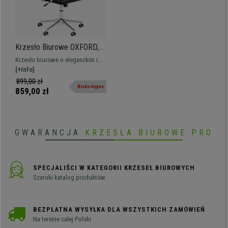
Krzesło Biurowe OXFORD,
Elegancki Design, Bardzo
Krzesło biurowe o eleganckim i
Wygodne, Skórzane, Czarne
nowoczesnym designie,
[+Info]
wyprodukowana z materiałów
899,00 zł
Niedostępne
wysokiej jakości.
859,00 zł
GWARANCJA
KRZESŁA BIUROWE PRO
SPECJALIŚCI W KATEGORII KRZESEŁ BIUROWYCH
Szeroki katalog produktów
BEZPŁATNA WYSYŁKA DLA WSZYSTKICH ZAMÓWIEŃ
Na terenie całej Polski