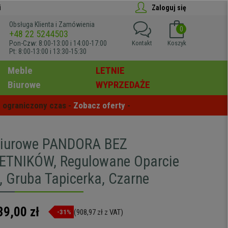
i
Zaloguj się
Obsługa Klienta i Zamówienia
0
+48 22 5244503
Pon-Czw: 8:00-13:00 i 14:00-17:00
Kontakt
Koszyk
Pt: 8:00-13:00 i 13:30-15:30
Meble
LETNIE
Biurowe
WYPRZEDAŻE
 ograniczony czas - 
Zobacz oferty
 -
Biurowe PANDORA BEZ
ETNIKÓW, Regulowane Oparcie
, Gruba Tapicerka, Czarne
39,00 zł
(908,97 zł z VAT)
-31%