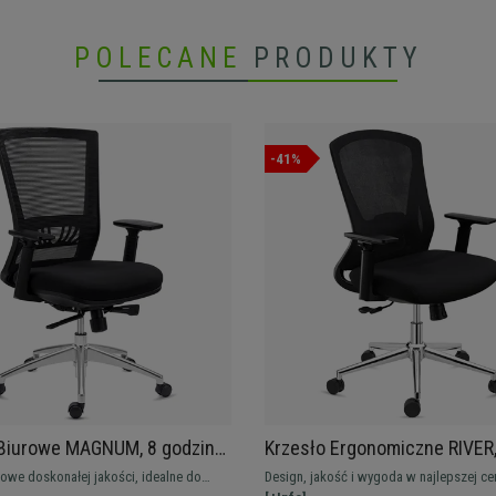
POLECANE
PRODUKTY
-41%
 Biurowe MAGNUM, 8 godzin
Krzesło Ergonomiczne RIVER
luminiowa Podstawa,
Wygodne i Stylowe, Intensy
rowe doskonałej jakości, idealne do
Design, jakość i wygoda w najlepszej cen