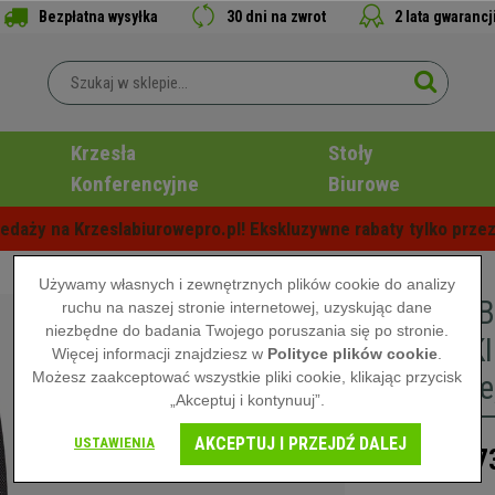
Bezpłatna wysyłka
30 dni na zwrot
2 lata gwarancj
Krzesła
Stoły
Konferencyjne
Biurowe
edaży na Krzeslabiurowepro.pl! Ekskluzywne rabaty tylko przez
Używamy własnych i zewnętrznych plików cookie do analizy
Krzesło 
ruchu na naszej stronie internetowej, uzyskując dane
niezbędne do badania Twojego poruszania się po stronie.
PODŁOKI
Więcej informacji znajdziesz w
Polityce plików cookie
.
Możesz zaakceptować wszystkie pliki cookie, klikając przycisk
Siatkowe
„Akceptuj i kontynuuj”.
AKCEPTUJ I PRZEJDŹ DALEJ
USTAWIENIA
7
1.069,00 zł