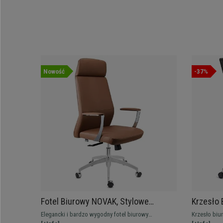
Nowość
-37%
Fotel Biurowy NOVAK, Stylowe
Krzesło
Podłokietniki, Aluminiowa Podstawa,
Pracy, A
Elegancki i bardzo wygodny fotel biurowy
Krzesło biu