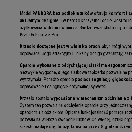
Model
PANDORA bez podłokietników
oferuje
komfort i s
aktualnym designie
, i w bardzo korzystnej cenie. Jest to 
użytkowania w domu i w biurze. Bardzo wszechstronny mode
Krzesła Biurowe Pro.
Krzesło dostępne jest w wielu kolorach
, abyś mógł wybra
odpowiada. Jego atrakcyjny i unikalny design gwarantują sat
Oparcie wykonane z oddychającej siatki ma ergonomicz
niezwykle wygodne, a jego siatkowa tapicerka pozwala na pr
wytrzymała. Ponadto oparcie
posiada regulację głębokośc
dopasowanie i osiągnięcie optymalnej sylwetki.
Krzesło zostało
wyposażone w mechanizm odchylania z f
System ten pozwala na odchylenie oparcie przy jednoczes
oparciem a siedziskiem. Opisana funkcjonalność pomaga roz
pozwala na większą swobodę ruchów. Co więcej, dzięki ergo
krzesło
nadaje się do użytkowania przez 8 godzin dzien