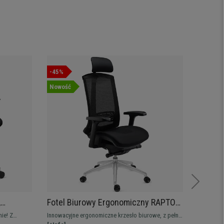
-45%
-37%
Nowość
,
Fotel Biurowy Ergonomiczny RAPTOR,
Krzesł
wne
Zaawansowany Design, Maksymalne
Podpar
ie! Z
Innowacyjne ergonomiczne krzesło biurowe, z pełną
Wygodne 