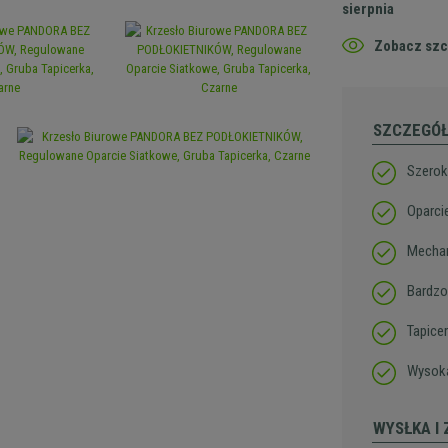
sierpnia
Zobacz szc
SZCZEGÓ
Szerok
Oparci
Mechan
Bardzo
Tapice
Wysoka
WYSŁKA I