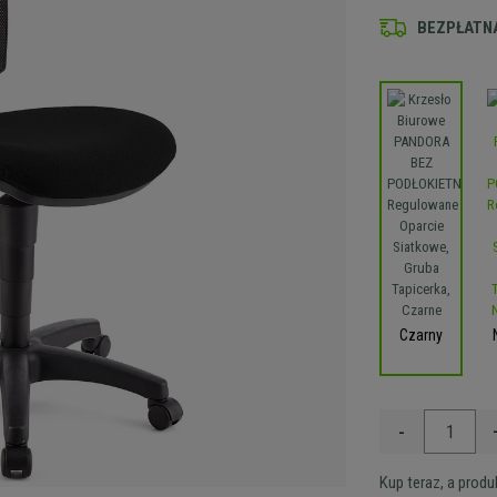
BEZPŁATNA
Czarny
-
Kup teraz, a prod