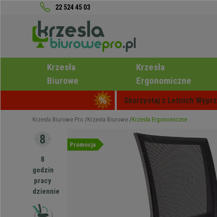
22 524 45 03
Krzesła
Krzesła
Biurowe
Ergonomiczne
Skorzystaj z Letnich Wyprz
Krzesła Biurowe Pro
Krzesła Biurowe
Krzesła Ergonomiczne
Promocja
8
godzin
pracy
dziennie