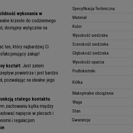
Specyfikacja Techniczna:
olidność wykonania w
Materiał
idealne krzesło do codziennego
Kolor
l, dostępny wyłącznie na
Wysokość siedziska
Szerokość siedziska
ć ten, który najbardziej Ci
Głębokość siedziska
ysfakcjonujący zakup!
Wysokość oparcia
ny kształt
. Jest zatem
Podłokietniki
zepływ powietrza i jest bardzo
i
, pozwalając na idealne jego
Kółka
Maksymalne obciążenie
unkcją stałego kontaktu
.
Waga
nym zachowaniu kątka między
Stan
ładować napięcie w plecach i
Gwarancja
nomii i regulacjom
nie
.