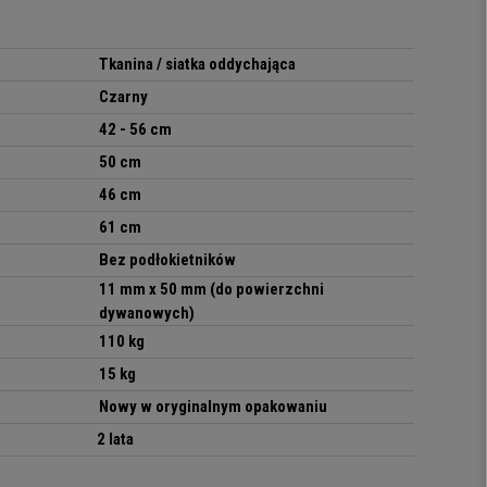
Tkanina / siatka oddychająca
Czarny
42 - 56 cm
50 cm
46 cm
61 cm
Bez podłokietników
11 mm x 50 mm (do powierzchni
dywanowych)
110 kg
15 kg
Nowy w oryginalnym opakowaniu
2 lata