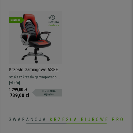
Nowość
Krzesło Gamingowe ASSEN,
Efektowny Sportowy
Szukasz krzesła gamingowego w
Design, Ekoskóra, Kolor
świetnej cenie? Oto one! Łatwe w
[+Info]
Czarno-Czerwony
czyszczeniu obicie z ekoskóry,
1.299,00 zł
BEZPŁATNA
dostępne w różnych kolorach.
739,00 zł
wysyłka
GWARANCJA
KRZESŁA BIUROWE PRO