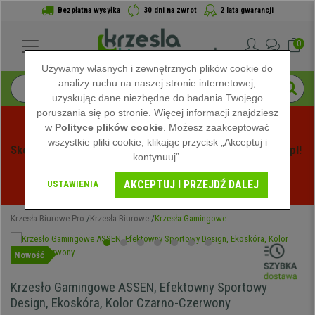
Bezpłatna wysyłka
30 dni na zwrot
2 lata gwarancji
0
Używamy własnych i zewnętrznych plików cookie do
analizy ruchu na naszej stronie internetowej,
uzyskując dane niezbędne do badania Twojego
poruszania się po stronie. Więcej informacji znajdziesz
w
Polityce plików cookie
. Możesz zaakceptować
wszystkie pliki cookie, klikając przycisk „Akceptuj i
Skorzystaj z Letnich Wyprzedaży na Krzeslabiurowepro.pl! 
kontynuuj”.
Ekskluzywne rabaty tylko przez ograniczony czas - 
AKCEPTUJ I PRZEJDŹ DALEJ
Zobacz oferty
 -
USTAWIENIA
Krzesła Biurowe Pro
Krzesła Biurowe
Krzesła Gamingowe
Nowość
Krzesło Gamingowe ASSEN, Efektowny Sportowy
Design, Ekoskóra, Kolor Czarno-Czerwony