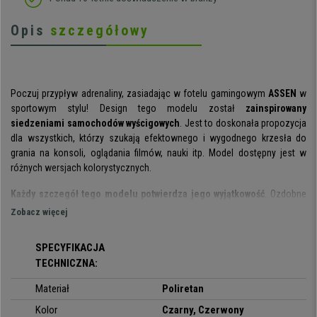
Opis
szczegółowy
Poczuj przypływ adrenaliny, zasiadając w fotelu gamingowym
ASSEN
w
sportowym stylu! Design tego modelu został
zainspirowany
siedzeniami samochodów wyścigowych
. Jest to doskonała propozycja
dla wszystkich, którzy szukają efektownego i wygodnego krzesła do
grania na konsoli, oglądania filmów, nauki itp. Model dostępny jest w
różnych wersjach kolorystycznych.
Każdy szczegół tego modelu potwierdza jego wyjątkowość
. Ozdobne
przeszycia, tapicerka w kontrastowych barwach, ergonomiczny kształt —
Zobacz więcej
wszystko zostało dopracowane w najdrobniejszych szczegółach.
SPECYFIKACJA
Obicie krzesła zostało wykonane ze skóry syntetycznej
, która jest
TECHNICZNA:
wytrzymałym i przyjemnym w dotyku materiałem, a zarazem nie sprawia
problemów, jeśli chodzi o czyszczenie zabrudzeń i
Materiał
Poliretan
pielęgnację.
Wyściółka jest gruba, a kształty siedziska i oparcia
zapewniają doskonałe wsparcie dla sylwetki
Kolor
Czarny, Czerwony
. Podobnie jak prawdziwe