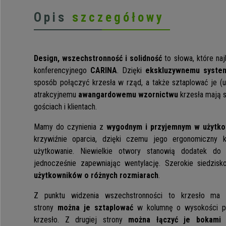
Opis
szczegółowy
Design, wszechstronność i solidność
to słowa, które najl
konferencyjnego
CARINA
. Dzięki
ekskluzywnemu system
sposób połączyć krzesła w rząd, a także sztaplować je (u
atrakcyjnemu
awangardowemu wzornictwu
krzesła mają s
gościach i klientach.
Mamy do czynienia z
wygodnym i przyjemnym w użytko
krzywiźnie oparcia, dzięki czemu jego ergonomiczny k
użytkowanie. Niewielkie otwory stanowią dodatek do 
jednocześnie zapewniając wentylację. Szerokie siedzi
użytkowników o różnych rozmiarach
.
Z punktu widzenia wszechstronności to krzesło ma d
strony
można je sztaplować
w kolumnę o wysokości pr
krzesło. Z drugiej strony
można łączyć je bokami