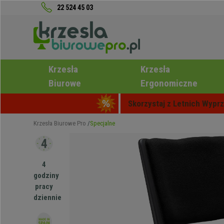
22 524 45 03
Krzesła
Krzesła
Biurowe
Ergonomiczne
Skorzystaj z Letnich Wyprz
Krzesła Biurowe Pro
Specjalne
4
godziny
pracy
dziennie