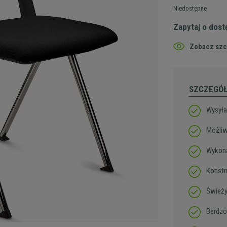
Niedostępne
Zapytaj o dos
Zobacz szc
SZCZEGÓ
Wysył
Możliw
Wykona
Konstr
Świeży
Bardzo