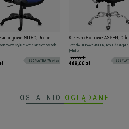
 Gamingowe NITRO, Grube
Krzesło Biurowe ASPEN, Odd
nie, Składane Podłokietniki,
siatka, miękkie siedzisko, Su
portowym stylu z wypełnieniem wysokiej
Krzesło Biurowe ASPEN, teraz dostępne 
, kolor Czarno-Niebieski
Kolor Czarny
apicerowane skórą syntetyczną, składane
miękkim siedziskiem i w wielu kolorach,
[+Info]
i.
w najlepszej cenie. Doskonały model er
839,00 zł
BEZPŁATNA Wysyłka
BEZPŁAT
wysokim oparciem z oddychającej siatki
zł
469,00 zł
siedziskiem pokrytym tkaniną
OSTATNIO
OGLĄDANE