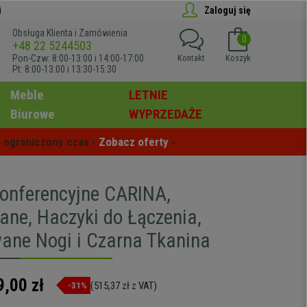
i
Zaloguj się
Obsługa Klienta i Zamówienia
0
+48 22 5244503
Pon-Czw: 8:00-13:00 i 14:00-17:00
Kontakt
Koszyk
Pt: 8:00-13:00 i 13:30-15:30
Meble
LETNIE
Biurowe
WYPRZEDAŻE
 ograniczony czas - 
Zobacz oferty
 -
Konferencyjne CARINA,
ane, Haczyki do Łączenia,
ne Nogi i Czarna Tkanina
9,00 zł
(515,37 zł z VAT)
-31%