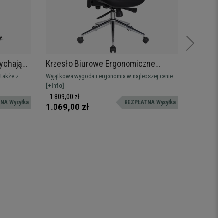
ychająca
Krzesło Biurowe Ergonomiczne
Krzesł
per Cena,
MANTRA, Zagłówek, Niesamowite
Wygodn
także z
Wyjątkowa wygoda i ergonomia w najlepszej cenie.
Praktyczn
Oparcie, Regulowane Podłokietniki,
Kolor N
 jak zawsze
Dostosowana do profesjonalnego użytku, z
[+Info]
spektakul
[+Info]
8H Pracy, Czarne
gonomiczny z
regulowanymi podłokietnikami i wysyłką w ciągu
charakter 
1.809,00 zł
369,00
NA Wysyłka
BEZPŁATNA Wysyłka
 i miękkim
24/48 godzin
Dostępne 
1.069,00 zł