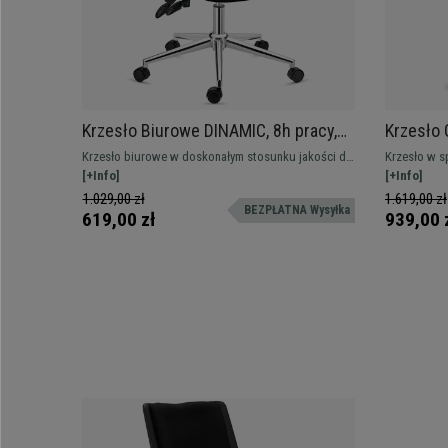
Krzesło Biurowe DINAMIC, 8h pracy,
Krzesło
Regulowane Oparcie, Wygodne i
Wypełnie
Krzesło biurowe w doskonałym stosunku jakości do
Krzesło w s
Solidne, Czarne
Skórzane
ceny, bardzo wygodne i solidne. Regulowane
[+Info]
gęstości, t
[+Info]
oparcie i podłokietniki, ergonomiczny design
podłokietnik
1.029,00 zł
1.619,00 zł
BEZPŁATNA Wysyłka
619,00 zł
939,00 