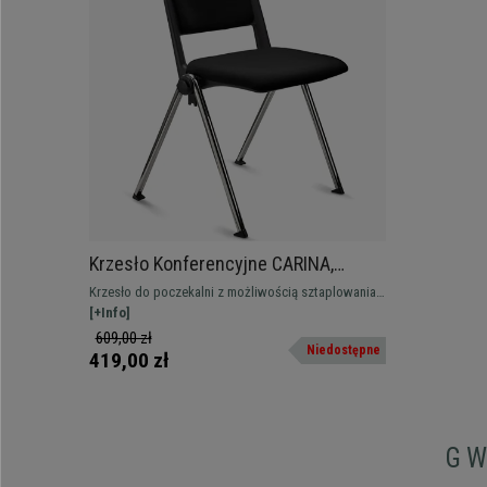
Krzesło Konferencyjne CARINA,
Sztaplowane, Haczyki do Łączenia,
Krzesło do poczekalni z możliwością sztaplowania i
Chromowane Nogi i Czarna Tkanina
z systemem haków łączących. Atrakcyjna
[+Info]
nowoczesna linia, dostępne z tapicerką, pulpitem i
609,00 zł
Niedostępne
podłokietnikami.
419,00 zł
G