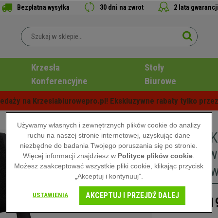
Bezpłatna wysyłka
30 dni na zwrot
2 lata gwarancj
Krzesła
Stoły
Konferencyjne
Biurowe
edaży na Krzeslabiurowepro.pl! Ekskluzywne rabaty tylko przez
Używamy własnych i zewnętrznych plików cookie do analizy
Krzesło 
ruchu na naszej stronie internetowej, uzyskując dane
niezbędne do badania Twojego poruszania się po stronie.
Sztaplow
Więcej informacji znajdziesz w
Polityce plików cookie
.
Możesz zaakceptować wszystkie pliki cookie, klikając przycisk
Chromowa
„Akceptuj i kontynuuj”.
AKCEPTUJ I PRZEJDŹ DALEJ
USTAWIENIA
41
609,00 zł