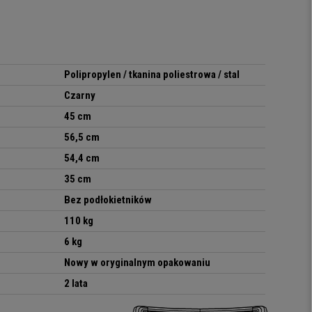
Polipropylen / tkanina poliestrowa / stal
Czarny
45 cm
56,5 cm
54,4 cm
35 cm
Bez podłokietników
110 kg
6 kg
Nowy w oryginalnym opakowaniu
2 lata