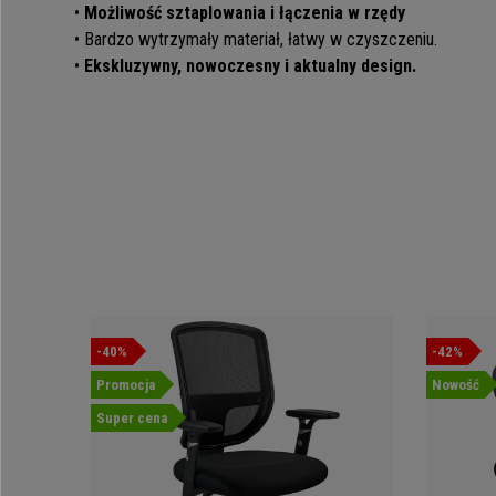
•
Możliwość sztaplowania i łączenia w rzędy
• Bardzo wytrzymały materiał, łatwy w czyszczeniu.
•
Ekskluzywny, nowoczesny i aktualny design.
-40%
-42%
Promocja
Nowość
Super cena