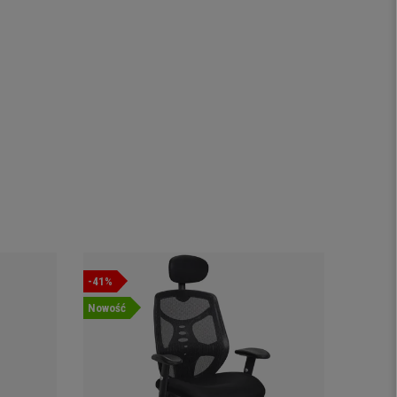
-41%
Promocj
Nowość