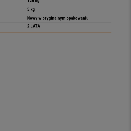
120 kg
5 kg
Nowy w oryginalnym opakowaniu
2 LATA