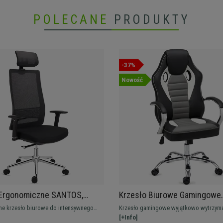
POLECANE
PRODUKTY
-37%
Nowość
 Ergonomiczne SANTOS,
Krzesło Biurowe Gamingowe
, Do Pracy Przez 8h, Czarne
MONTECARLO, Metalowa Pods
e krzesło biurowe do intensywnego
Krzesło gamingowe wyjątkowo wytrzyma
Podłokietniki, Bardzo Wygodn
 profesionalnego. Doskonała jakość, z
wygodne, wysokiej jakości. Posiada me
[+Info]