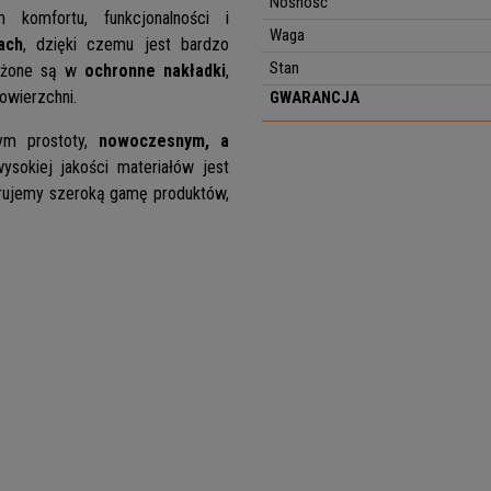
Nośność
 komfortu, funkcjonalności i
Waga
ach
, dzięki czemu jest bardzo
Stan
ażone są w
ochronne nakładki
,
owierzchni.
GWARANCJA
nym prostoty,
nowoczesnym, a
sokiej jakości materiałów jest
erujemy szeroką gamę produktów,