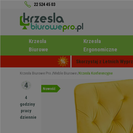
22 524 45 03
Krzesła
Krzesła
Biurowe
Ergonomiczne
Skorzystaj z Letnich Wyprz
Krzesła Biurowe Pro
Meble Biurowe
Krzesła Konferencyjne
Nowość
4
godziny
pracy
dziennie