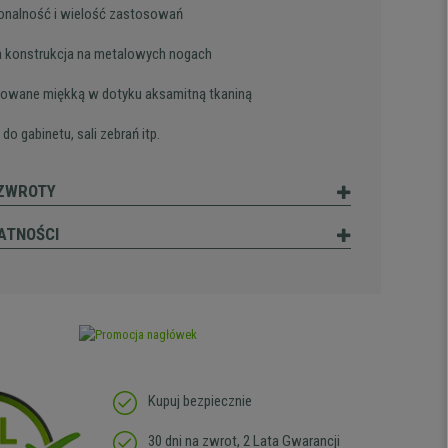
onalność i wielość zastosowań
a konstrukcja na metalowych nogach
rowane miękką w dotyku aksamitną tkaniną
 do gabinetu, sali zebrań itp.
 ZWROTY
ATNOŚCI
Kupuj bezpiecznie
30 dni na zwrot, 2 Lata Gwarancji