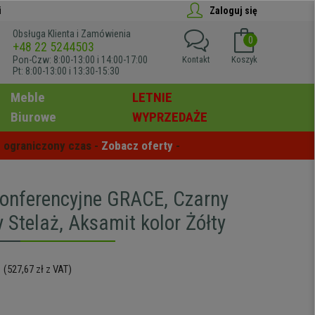
i
Zaloguj się
Obsługa Klienta i Zamówienia
0
+48 22 5244503
Pon-Czw: 8:00-13:00 i 14:00-17:00
Kontakt
Koszyk
Pt: 8:00-13:00 i 13:30-15:30
Meble
LETNIE
Biurowe
WYPRZEDAŻE
 ograniczony czas - 
Zobacz oferty
 -
Konferencyjne GRACE, Czarny
 Stelaż, Aksamit kolor Żółty
(527,67 zł z VAT)