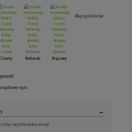
Więcej kolorów
Czarny
Niebieski
Brązowy
tępność
zegółowy opis
ŁY
esny i wyrafinowany design