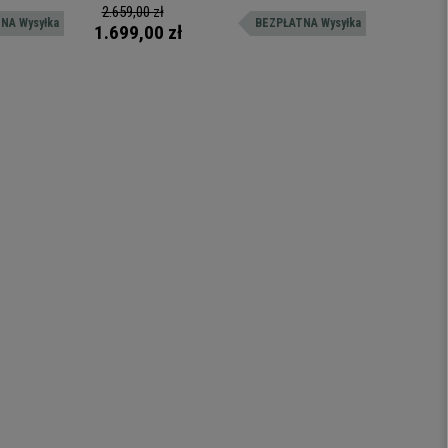
Czarny
Nogi
zeseł
schować pod siedzeniem
typowe krz
2.659,00 zł
1.619,0
NA Wysyłka
BEZPŁATNA Wysyłka
idealne dl
1.699,00 zł
1.109,
konferenc