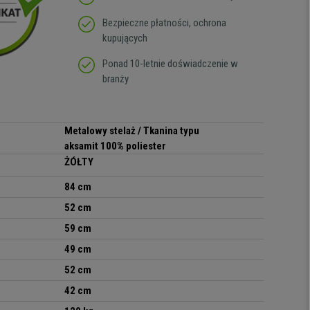
Bezpieczne płatności, ochrona
kupujących
Ponad 10-letnie doświadczenie w
branży
Metalowy stelaż / Tkanina typu
aksamit
100% poliester
ŻÓŁTY
84 cm
52 cm
59 cm
49 cm
52 cm
42 cm