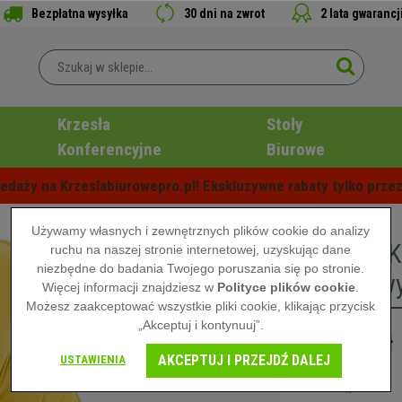
Bezpłatna wysyłka
30 dni na zwrot
2 lata gwarancj
Krzesła
Stoły
Konferencyjne
Biurowe
edaży na Krzeslabiurowepro.pl! Ekskluzywne rabaty tylko przez
Używamy własnych i zewnętrznych plików cookie do analizy
Krzesło 
ruchu na naszej stronie internetowej, uzyskując dane
niezbędne do badania Twojego poruszania się po stronie.
Metalowy
Więcej informacji znajdziesz w
Polityce plików cookie
.
Możesz zaakceptować wszystkie pliki cookie, klikając przycisk
„Akceptuj i kontynuuj”.
429,00 zł
AKCEPTUJ I PRZEJDŹ DALEJ
USTAWIENIA
Niedostępne