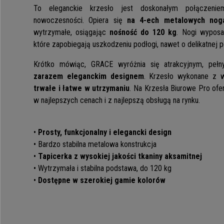
To eleganckie krzesło jest doskonałym połączeniem
nowoczesności. Opiera się
na 4-ech metalowych nog
wytrzymałe, osiągając
nośność do 120 kg
. Nogi wypos
które zapobiegają uszkodzeniu podłogi, nawet o delikatnej p
Krótko mówiąc, GRACE wyróżnia się atrakcyjnym, peł
zarazem eleganckim designem
. Krzesło wykonane z wy
trwałe i łatwe w utrzymaniu
. Na Krzesła Biurowe Pro of
w najlepszych cenach i z najlepszą obsługą na rynku.
•
Prosty, funkcjonalny i elegancki design
•
Bardzo stabilna metalowa konstrukcja
•
Tapicerka z wysokiej jakości tkaniny aksamitnej
•
Wytrzymała i stabilna podstawa, do 120 kg
•
Dostępne w szerokiej gamie kolorów