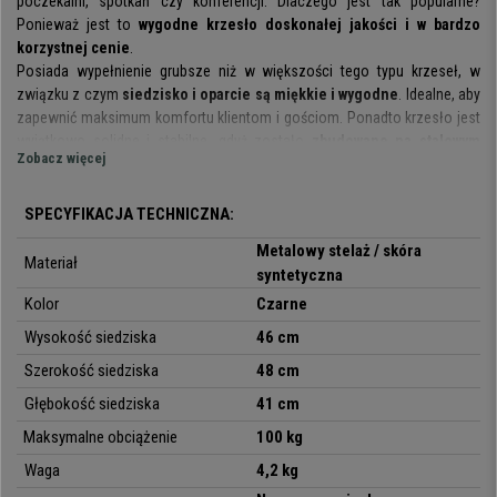
poczekalni, spotkań czy konferencji. Dlaczego jest tak popularne?
Ponieważ jest to
wygodne krzesło doskonałej jakości i w bardzo
korzystnej cenie
.
Posiada wypełnienie grubsze niż w większości tego typu krzeseł, w
związku z czym
siedzisko i oparcie są miękkie i wygodne
. Idealne, aby
zapewnić maksimum komfortu klientom i gościom. Ponadto krzesło jest
wyjątkowo solidne i stabilne, gdyż zostało
zbudowane na stalowym
Zobacz więcej
stelażu z czterema nogami w kolorze czarnym.
Jest to model
wyjątkowo praktyczny i do wielu zastosowań
. Świetnie
SPECYFIKACJA TECHNICZNA:
spisze się na zebraniach, spotkaniach z klientami, w poczekalniach,
Metalowy stelaż / skóra
recepcjach, oraz na konferencjach i bankietach. Jest
tapicerowane
Materiał
syntetyczna
wysokiej jakości i łatwą w czyszczeniu ekoskórą
i jest
dostępne w
wielu kolorach
, więc możesz wybrać to, które najlepiej dopasuje się do
Kolor
Czarne
Twoich potrzeb.
Wysokość siedziska
46 cm
Warto podkreślić, że mamy do czynienia z bardzo wszechstronnym,
Szerokość siedziska
48 cm
wygodnym i wysokiej jakości modelem. Praktyczne krzesło
Głębokość siedziska
41 cm
konferencyjne w super cenie, teraz dostępne na Krzesła Biurowe Pro.
Maksymalne obciążenie
100 kg
Waga
4,2 kg
•
Doskonałe do sal konferencyjnych