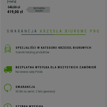
Praktyczne, Super Cena,
konferencyjne MOBY SKÓRA, to
[+Info]
Czarne Nogi, Kolor Czarny
typowe klasyczne krzesło
540,00 zł
BEZPŁATNA
konferencyjne do użytku dla
419,00 zł
wysyłka
klientów, do poczekalni lub
podczas konferencji. Dostępne w
wielu kolorach.
GWARANCJA
KRZESŁA BIUROWE PRO
SPECJALIŚCI W KATEGORII KRZESEŁ BIUROWYCH
Szeroki katalog produktów
BEZPŁATNA WYSYŁKA DLA WSZYSTKICH ZAMÓWIEŃ
Na terenie całej Polski
GWARANCJA
30 dni na zwrot. 2 lata gwarancji
SZYBKA WYSYŁKA