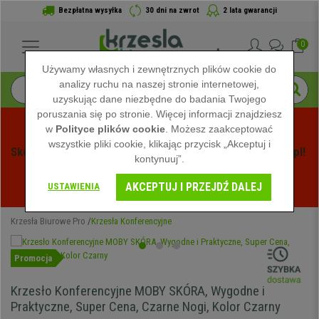
Bezpłatna wysyłka
30 dni na zwrot
2 lata gwarancji
0
Używamy własnych i zewnętrznych plików cookie do
analizy ruchu na naszej stronie internetowej,
uzyskując dane niezbędne do badania Twojego
poruszania się po stronie. Więcej informacji znajdziesz
w
Polityce plików cookie
. Możesz zaakceptować
wszystkie pliki cookie, klikając przycisk „Akceptuj i
Skorzystaj z Letnich Wyprzedaży na Krzeslabiurowepro.pl! 
kontynuuj”.
Ekskluzywne rabaty tylko przez ograniczony czas - 
AKCEPTUJ I PRZEJDŹ DALEJ
Zobacz oferty
 -
USTAWIENIA
Krzesła Biurowe Pro
Krzesła Konferencyjne
Promocja
Krzesło Konferencyjne MOBY SKÓRA, Wygodne i
Praktyczne, Super Cena, Czarne Nogi, Kolor Czarny