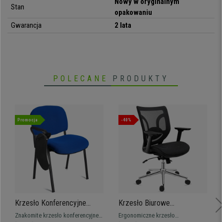
Nowy w oryginalnym
Stan
• Siedzisko i oparcie z grubym wypełnieniem
opakowaniu
•
Wyjątkowo wytrzymałe: stalowy stelaż na czterech nogach
Gwarancja
2 lata
• Bardzo praktyczne i do wielu zastosowań
POLECANE
PRODUKTY
Promocja
-40%
Krzesło Konferencyjne
Krzesło Biurowe
MOBY ze składanym
Ergonomiczne LAMBO PRO,
Znakomite krzesło konferencyjne
Ergonomiczne krzesło