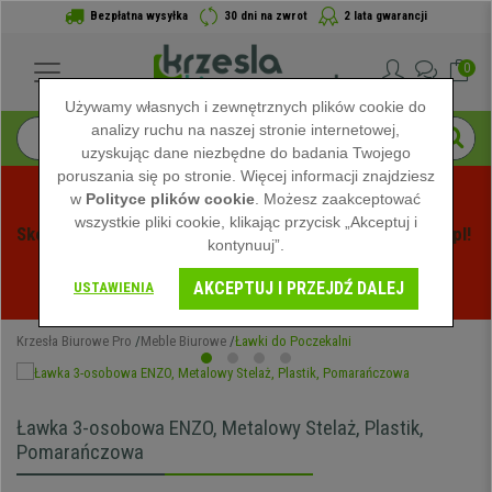
Bezpłatna wysyłka
30 dni na zwrot
2 lata gwarancji
0
Używamy własnych i zewnętrznych plików cookie do
analizy ruchu na naszej stronie internetowej,
uzyskując dane niezbędne do badania Twojego
poruszania się po stronie. Więcej informacji znajdziesz
w
Polityce plików cookie
. Możesz zaakceptować
wszystkie pliki cookie, klikając przycisk „Akceptuj i
Skorzystaj z Letnich Wyprzedaży na Krzeslabiurowepro.pl! 
kontynuuj”.
Ekskluzywne rabaty tylko przez ograniczony czas - 
AKCEPTUJ I PRZEJDŹ DALEJ
Zobacz oferty
 -
USTAWIENIA
Krzesła Biurowe Pro
Meble Biurowe
Ławki do Poczekalni
Ławka 3-osobowa ENZO, Metalowy Stelaż, Plastik,
Pomarańczowa