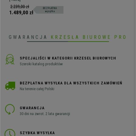
z siedziskami z perforowanego
2.239,00 zł
BEZPŁATNA
tworzywa sztucznego. Bardzo
1.489,00 zł
wysyłka
odporna i wygodna Dostępna w
różnych kolorach i konfiguracjach.
GWARANCJA
KRZESŁA BIUROWE PRO
SPECJALIŚCI W KATEGORII KRZESEŁ BIUROWYCH
Szeroki katalog produktów
BEZPŁATNA WYSYŁKA DLA WSZYSTKICH ZAMÓWIEŃ
Na terenie całej Polski
GWARANCJA
30 dni na zwrot. 2 lata gwarancji
SZYBKA WYSYŁKA