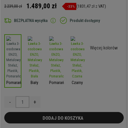
1.489,00 zł
2.239,00 zł
(1831,47 zł z VAT)
-33%
BEZPŁATNA wysyłka
Produkt dostępny
Więcej kolorów
Pomarańczowy
Biały
Pomarańczowy
Czarny
-
+
DODAJ DO KOSZYKA