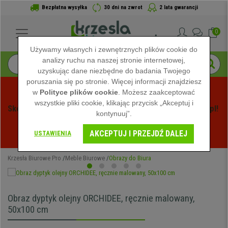
Bezpłatna wysyłka
30 dni na zwrot
2 lata gwarancji
0
Używamy własnych i zewnętrznych plików cookie do
analizy ruchu na naszej stronie internetowej,
uzyskując dane niezbędne do badania Twojego
poruszania się po stronie. Więcej informacji znajdziesz
w
Polityce plików cookie
. Możesz zaakceptować
wszystkie pliki cookie, klikając przycisk „Akceptuj i
Skorzystaj z Letnich Wyprzedaży na Krzeslabiurowepro.pl! 
kontynuuj”.
Ekskluzywne rabaty tylko przez ograniczony czas - 
AKCEPTUJ I PRZEJDŹ DALEJ
Zobacz oferty
 -
USTAWIENIA
Krzesła Biurowe Pro
Meble Biurowe
Obrazy do Biura
Obraz dyptyk olejny ORCHIDEE, ręcznie malowany,
50x100 cm