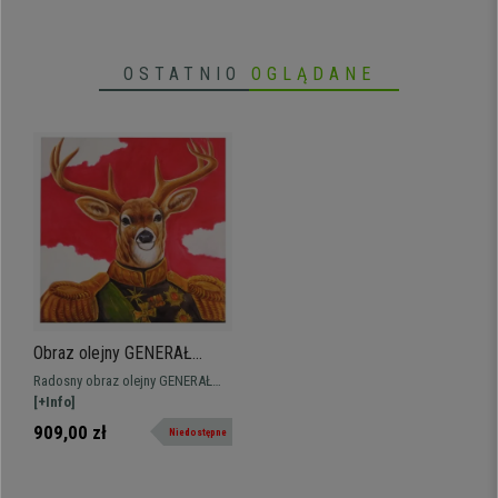
silikonowe
OSTATNIO
OGLĄDANE
Obraz olejny GENERAŁ
JELEŃ, ręcznie malowany,
Radosny obraz olejny GENERAŁ
100x100 cm
JELEŃ. Ręcznie malowany, idealny
[+Info]
do dekoracji wnętrz.
909,00 zł
Niedostępne