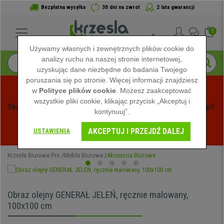
Bezpłatna wysyłka
30 dni na zwrot
2 lata gwarancji
0
Używamy własnych i zewnętrznych plików cookie do
analizy ruchu na naszej stronie internetowej,
uzyskując dane niezbędne do badania Twojego
poruszania się po stronie. Więcej informacji znajdziesz
w
Polityce plików cookie
. Możesz zaakceptować
wszystkie pliki cookie, klikając przycisk „Akceptuj i
Skorzystaj z Letnich Wyprzedaży na Krzeslabiurowepro.pl! 
kontynuuj”.
Ekskluzywne rabaty tylko przez ograniczony czas - 
AKCEPTUJ I PRZEJDŹ DALEJ
Zobacz oferty
 -
USTAWIENIA
Krzesła Biurowe Pro
Meble Biurowe
Akcesoria Biurowe
Obraz olejny GENERAŁ JELEŃ, ręcznie malowany,
100x100 cm