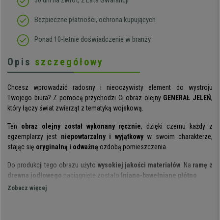
30 dni na zwrot, 2 Lata Gwarancji
Bezpieczne płatności, ochrona kupujących
Ponad 10-letnie doświadczenie w branży
Opis
szczegółowy
Chcesz wprowadzić radosny i nieoczywisty element do wystroju
Twojego biura? Z pomocą przychodzi Ci obraz olejny
GENERAŁ JELEŃ
,
który łączy świat zwierząt z tematyką wojskową.
Ten
obraz olejny został wykonany ręcznie
, dzięki czemu każdy z
egzemplarzy jest
niepowtarzalny i wyjątkowy
w swoim charakterze,
stając się
oryginalną i odważną
ozdobą pomieszczenia.
Do produkcji tego obrazu użyto
wysokiej jakości materiałów
. Na
ramę z
drewna jodłowego
naciągnięte zostało
lniano-bawełniane płótno
.
Zobacz więcej
Ponadto, aby można było szybko i wygodnie powiesić obraz, został on
wyposażony w
niezbędny system mocowania
.