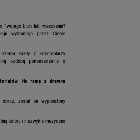
 Twojego biura lub mieszkania?
oju wybranego przez Ciebie
i czemu każdy z egzemplarzy
nalną ozdobą pomieszczenia o
teriałów
. Na
ramę z drewna
 obraz, został on wyposażony
łnią kolory i niezwykła muzyczna