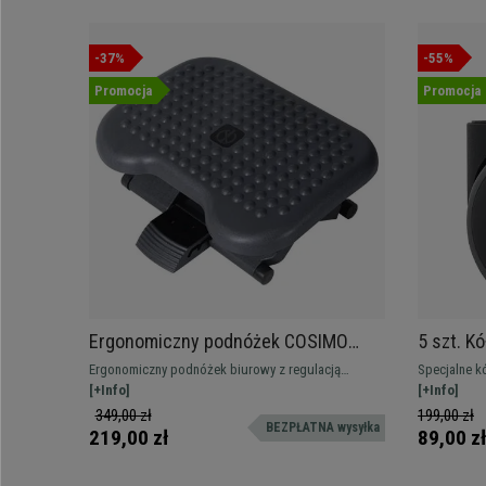
-37%
-55%
Promocja
Promocja
Ergonomiczny podnóżek COSIMO
5 szt. K
PRO regulacja wysokości i nachylenia,
mm / 50 
Ergonomiczny podnóżek biurowy z regulacją
Specjalne k
antypoślizgowy, Czarny
parkietów
wysokości oraz kąta nachylenia.
[+Info]
terakota etc
[+Info]
zostawiają 
349,00 zł
199,00 zł
BEZPŁATNA wysyłka
bardziej mi
219,00 zł
89,00 zł