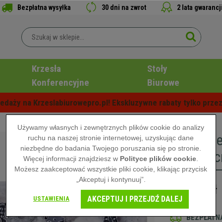
Bezpłatna wysyłka
30 dni na zwrot
2 lata gwarancj
Krzesła
Stoły
Konferencyjne
Biurowe
edaży na Krzeslabiurowepro.pl! Ekskluzywne rabaty tylko przez
Używamy własnych i zewnętrznych plików cookie do analizy
Obraz ol
ruchu na naszej stronie internetowej, uzyskując dane
niezbędne do badania Twojego poruszania się po stronie.
80x120 
Więcej informacji znajdziesz w
Polityce plików cookie
.
Możesz zaakceptować wszystkie pliki cookie, klikając przycisk
„Akceptuj i kontynuuj”.
819,00 zł
AKCEPTUJ I PRZEJDŹ DALEJ
USTAWIENIA
BEZPŁATNA