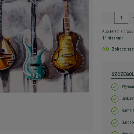
-
Kup teraz, a prod
11 sierpnia
Zobacz szc
SZCZEGÓ
Wymiar
Unikal
Rama z
Bardzo