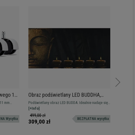
owego 11
Obraz podświetlany LED BUDDHA,
Obraz o
chronna,
wymiary 55x110 cm
malowa
 11 mm
Podświetlany obraz LED BUDDA. Idealnie nadaje się
Obraz ole
 kg
udźwig do
do dekoracji i oświetlenia wnętrza.
[+Info]
dekoracji
[+Info]
i dostawa
499,00 zł
819,00
NA Wysyłka
BEZPŁATNA wysyłka
309,00 zł