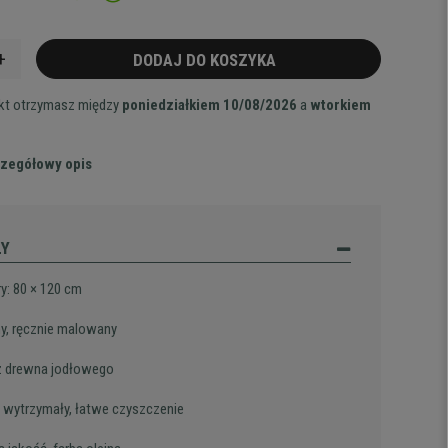
+
DODAJ DO KOSZYKA
ukt otrzymasz między
poniedziałkiem 10/08/2026
a
wtorkiem
zegółowy opis
ŁY
y: 80 × 120 cm
ny, ręcznie malowany
 drewna jodłowego
 wytrzymały, łatwe czyszczenie