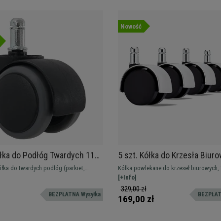
Nowość
ółka do Podłóg Twardych 11
5 szt. Kółka do Krzesła Biur
mm, Udźwig do 150 kg! Do
x 50 mm, Miękkie, Powłoka O
ółka do twardych podłóg (parkiet,
Kółka powlekane do krzeseł biurowych,
, terakoty...
Kolor Srebrny, Udźwig do 150
.) i każdej innej powierzchni. Nie
średnica trzpienia. Bardzo wytrzymałe, 
[+Info]
zarysowań ani śladów dzięki powłoce
150 kg. Idealny dodatek! Wysyłka gratis 
329,00 zł
BEZPŁATNA Wysyłka
BEZPŁAT
ękkiej niż standardowa. Kółka silikonowe
24h
169,00 zł