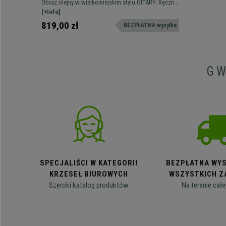
malowany, 80x120 cm
Obraz olejny w wielkomiejskim stylu GITARY. Ręcznie
malowany, idealny do dekoracji wnętrz.
[+Info]
819,00 zł
BEZPŁATNA wysyłka
G
SPECJALIŚCI W KATEGORII
BEZPŁATNA WYS
KRZESEŁ BIUROWYCH
WSZYSTKICH Z
Szeroki katalog produktów
Na terenie całe