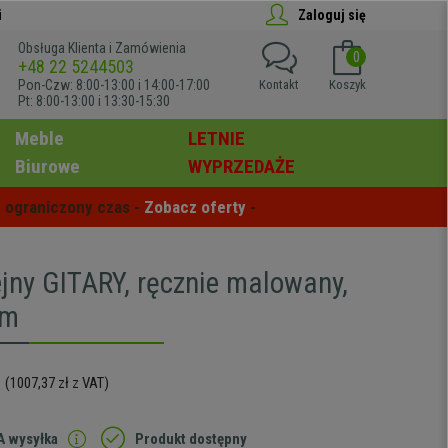
i
Zaloguj się
Obsługa Klienta i Zamówienia
0
+48 22 5244503
Pon-Czw: 8:00-13:00 i 14:00-17:00
Kontakt
Koszyk
Pt: 8:00-13:00 i 13:30-15:30
Meble
LETNIE
Biurowe
WYPRZEDAŻE
 ograniczony czas - 
Zobacz oferty
 -
ejny GITARY, ręcznie malowany,
cm
(1007,37 zł z VAT)
 wysyłka
Produkt dostępny