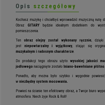
Opis
szczegółowy
Kochasz muzykę i chciałbyś wprowadzić muzyczną nutę do
Obraz
GITARY
będzie idealnym dodatkiem do wystr
pomieszczenia.
Ten
obraz olejny został wykonany ręcznie
, dzięk
jest
niepowtarzalny i wyjątkowy
, stając się orygi
muzykalnym i radosnym charakterze
.
Do produkcji tego obrazu użyto
wysokiej jakości ma
jodłowego
naciągnięte zostało
lniano-bawełniane płótno
.
Ponadto, aby można było szybko i wygodnie powiesić
w
niezbędny system mocowania.
Powieś na ścianie ten efektowny obraz, a Twoje biuro wype
atmosfera. Niech żyje Rock & Roll!